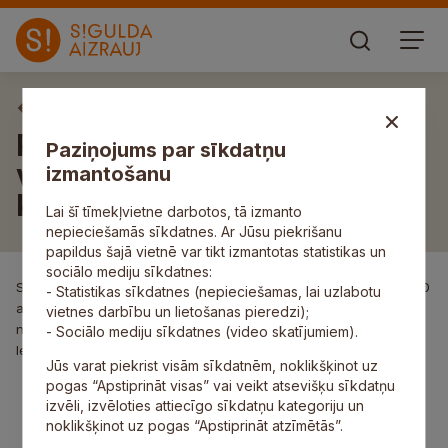
Aktuāli
Projekts „Lai grūtais top
Paziņojums par sīkdatņu
viegls” Siguldas pagasta
izmantošanu
kultūras namā
Lai šī tīmekļvietne darbotos, tā izmanto
nepieciešamās sīkdatnes. Ar Jūsu piekrišanu
papildus šajā vietnē var tikt izmantotas statistikas un
sociālo mediju sīkdatnes:
Siguldas pagasta kultūras nams sestdien, 28. februārī plkst. 10.00
- Statistikas sīkdatnes (nepieciešamas, lai uzlabotu
aicina visas tamborēt gribētājas (ar priekšzināšanām), uz
vietnes darbību un lietošanas pieredzi);
nodarbību projekta „Lai grūtais top viegls” ietvaros. Projekta
- Sociālo mediju sīkdatnes (video skatījumiem).
lektore ir tautas daiļamatu meistare Guna Lāčauniece.
Jūs varat piekrist visām sīkdatnēm, noklikšķinot uz
pogas “Apstiprināt visas” vai veikt atsevišķu sīkdatņu
izvēli, izvēloties attiecīgo sīkdatņu kategoriju un
noklikšķinot uz pogas “Apstiprināt atzīmētās”.