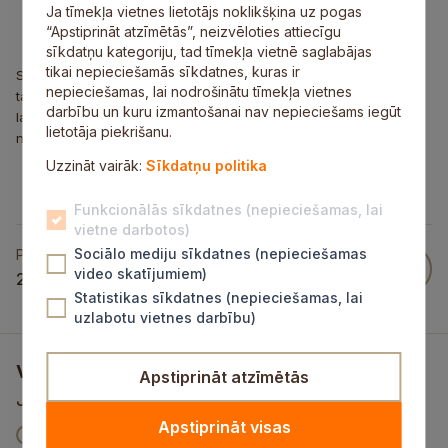
Ja tīmekļa vietnes lietotājs noklikšķina uz pogas
“Apstiprināt atzīmētās”, neizvēloties attiecīgu
sīkdatņu kategoriju, tad tīmekļa vietnē saglabājas
tikai nepieciešamās sīkdatnes, kuras ir
Sestdienas nodarbības programmā paredzēts apgūt frivolē
nepieciešamas, lai nodrošinātu tīmekļa vietnes
tamborējumus un franču mežģīnes. Maksa par nodarbību ir divi
darbību un kuru izmantošanai nav nepieciešams iegūt
lati (pensionāriem Ls 1.50). Informācija Siguldas pagasta kultūras
lietotāja piekrišanu.
namā pa tālruni: 67800953.
Uzzināt vairāk:
Sīkdatņu politika
Funkcionālās sīkdatnes (nepieciešamas, lai
vietne darbotos)
Sociālo mediju sīkdatnes (nepieciešamas
Publicēts
video skatījumiem)
25 Feb 2009
Statistikas sīkdatnes (nepieciešamas, lai
uzlabotu vietnes darbību)
Vai šī informācija bija noderīga?
Apstiprināt atzīmētās
Jūsu atsauksme palīdzēs mums uzlabot šo vietni
Apstiprināt visas
V
Jā
Nē
V
V