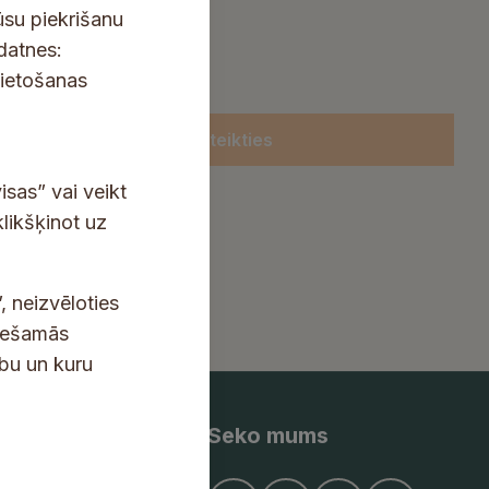
ūsu piekrišanu
kdatnes:
lietošanas
Pieteikties
isas” vai veikt
klikšķinot uz
, neizvēloties
ciešamās
ību un kuru
Seko mums