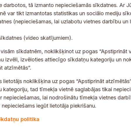
ne darbotos, tā izmanto nepieciešamās sīkdatnes. Ar J
tnē var tikt izmantotas statistikas un sociālo mediju sī
tes un jaunumus savā e-pastā
datnes (nepieciešamas, lai uzlabotu vietnes darbību un 
E
sīkdatnes (video skatījumiem).
-
p
 saņemšanai e-pastā.
t visām sīkdatnēm, noklikšķinot uz pogas “Apstiprināt v
a
u izvēli, izvēloties attiecīgo sīkdatņu kategoriju un no
s
t atzīmētās”.
t
s
s lietotājs noklikšķina uz pogas “Apstiprināt atzīmētās”
*
u kategoriju, tad tīmekļa vietnē saglabājas tikai nepie
ir nepieciešamas, lai nodrošinātu tīmekļa vietnes darb
nepieciešams iegūt lietotāja piekrišanu.
dības darba laiks
Par vietni
īkdatņu politika
Vietnes karte
:
8.00–18.00