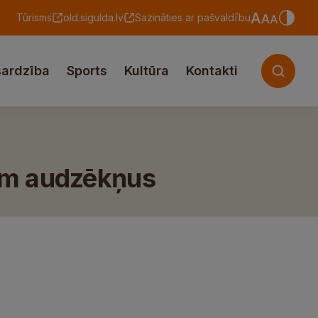
Tūrisms
old.sigulda.lv
Sazināties ar pašvaldību
sardzība
Sports
Kultūra
Kontakti
ņem audzēkņus