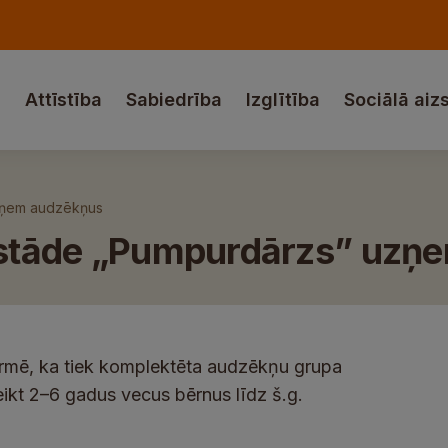
a
Attīstība
Sabiedrība
Izglītība
Sociālā aiz
uzņem audzēkņus
iestāde „Pumpurdārzs” uz
ormē, ka tiek komplektēta audzēkņu grupa
t 2–6 gadus vecus bērnus līdz š.g.