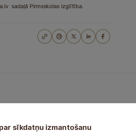
a.lv sadaļā Pirmsskolas izglītība.
par sīkdatņu izmantošanu