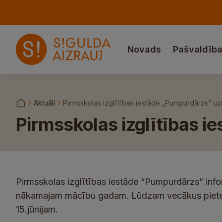
Novads
Pašvaldīb
Aktuāli
Pirmsskolas izglītības iestāde „Pumpurdārzs” 
Pirmsskolas izglītības 
Pirmsskolas izglītības iestāde “Pumpurdārzs” inf
nākamajam mācību gadam. Lūdzam vecākus pieteik
15.jūnijam.