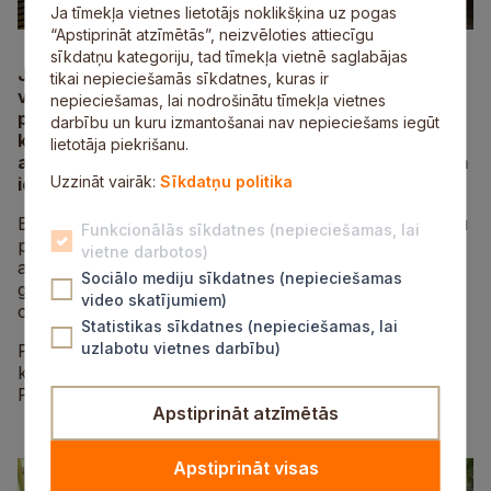
Ja tīmekļa vietnes lietotājs noklikšķina uz pogas
“Apstiprināt atzīmētās”, neizvēloties attiecīgu
sīkdatņu kategoriju, tad tīmekļa vietnē saglabājas
Jau otro gadu decembrī Siguldas pilsētas
tikai nepieciešamās sīkdatnes, kuras ir
vidusskolas bērni devās uz
nepieciešamas, lai nodrošinātu tīmekļa vietnes
pansionātu„Saullēkts”.15.decembrī 3.a, 3.b un 4.a
darbību un kuru izmantošanai nav nepieciešams iegūt
klases skolēnu ansamblis ciemojās pansionātā, kur
lietotāja piekrišanu.
ar dziesmām, dzejoļiem un pianistu priekšnesumiem
Uzzināt vairāk:
Sīkdatņu politika
iepriecināja tā iedzīvotājus.
Bērni bija sagatavojuši arī gardas dāvaniņas – saldumu
Funkcionālās sīkdatnes (nepieciešamas, lai
paciņas ar skolēnu gatavotajiem Ziemassvētku
vietne darbotos)
apsveikumiem.Prieks vairo prieku, un liels bija bērnu
Sociālo mediju sīkdatnes (nepieciešamas
gandarījums redzot, ka viņi spēj iepriecināt, dāvāt
video skatījumiem)
cerību un aizkustināt!
Statistikas sīkdatnes (nepieciešamas, lai
uzlabotu vietnes darbību)
Paldies visiem vecākiem par sniegto atbalstu, kā arī
klašu audzinātājiem un mūzikas skolotājai Birutai
Pastarei!
Apstiprināt atzīmētās
Apstiprināt visas