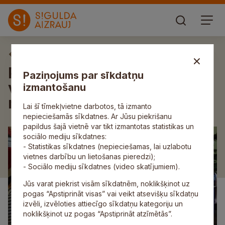
Aktuāli
Pilsētas vidusskolas skolēni
Paziņojums par sīkdatņu
viesojas sociālās aprūpes
izmantošanu
namā „Saullēkts”
Lai šī tīmekļvietne darbotos, tā izmanto
nepieciešamās sīkdatnes. Ar Jūsu piekrišanu
papildus šajā vietnē var tikt izmantotas statistikas un
sociālo mediju sīkdatnes:
- Statistikas sīkdatnes (nepieciešamas, lai uzlabotu
vietnes darbību un lietošanas pieredzi);
- Sociālo mediju sīkdatnes (video skatījumiem).
Jūs varat piekrist visām sīkdatnēm, noklikšķinot uz
pogas “Apstiprināt visas” vai veikt atsevišķu sīkdatņu
izvēli, izvēloties attiecīgo sīkdatņu kategoriju un
noklikšķinot uz pogas “Apstiprināt atzīmētās”.