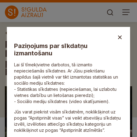
Aktuāli
Piešķirti valsts budžeta
Paziņojums par sīkdatņu
līdzekļi katastrofu
izmantošanu
pārvaldības centra
Lai šī tīmekļvietne darbotos, tā izmanto
būvniecībai Siguldā
nepieciešamās sīkdatnes. Ar Jūsu piekrišanu
papildus šajā vietnē var tikt izmantotas statistikas un
sociālo mediju sīkdatnes:
- Statistikas sīkdatnes (nepieciešamas, lai uzlabotu
vietnes darbību un lietošanas pieredzi);
- Sociālo mediju sīkdatnes (video skatījumiem).
Jūs varat piekrist visām sīkdatnēm, noklikšķinot uz
pogas “Apstiprināt visas” vai veikt atsevišķu sīkdatņu
izvēli, izvēloties attiecīgo sīkdatņu kategoriju un
noklikšķinot uz pogas “Apstiprināt atzīmētās”.