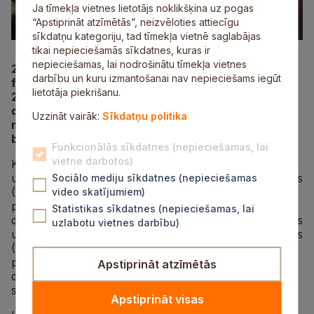
Ja tīmekļa vietnes lietotājs noklikšķina uz pogas
“Apstiprināt atzīmētās”, neizvēloties attiecīgu
sīkdatņu kategoriju, tad tīmekļa vietnē saglabājas
tikai nepieciešamās sīkdatnes, kuras ir
nepieciešamas, lai nodrošinātu tīmekļa vietnes
24. septembrī Ministru kabinets atbalstīja
darbību un kuru izmantošanai nav nepieciešams iegūt
finansējuma piešķiršanu Iekšlietu ministrijai 2024.–
lietotāja piekrišanu.
2025. gadam 19 317 698 eiro apmērā, lai ar valsts
drošību saistīto prioritāro pasākumu ietvaros
Uzzināt vairāk:
Sīkdatņu politika
nodrošinātu katastrofu pārvaldības centru (KPC)
būvniecību Preiļos un Siguldā.
Funkcionālās sīkdatnes (nepieciešamas, lai
vietne darbotos)
KPC Siguldā zem viena jumta atradīsies Valsts
ugunsdzēsības un glābšanas dienesta struktūrvienības
Sociālo mediju sīkdatnes (nepieciešamas
(B. kategorijas ugunsdzēsības depo), kā arī Valsts
video skatījumiem)
policijas un Neatliekamās medicīniskās palīdzības
Statistikas sīkdatnes (nepieciešamas, lai
dienesta struktūrvienības. KPC Preiļos atradīsies Valsts
uzlabotu vietnes darbību)
ugunsdzēsības un glābšanas dienesta struktūrvienības
(B. kategorijas ugunsdzēsības depo), kā arī Valsts
policijas, Neatliekamās medicīniskās palīdzības
Apstiprināt atzīmētās
dienesta un Pilsonības un migrācijas lietu pārvaldes
struktūrvienības.
Apstiprināt visas