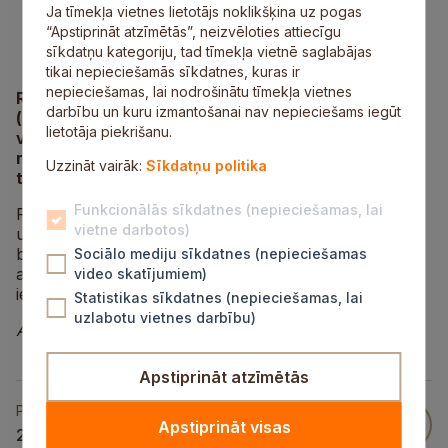
Ja tīmekļa vietnes lietotājs noklikšķina uz pogas
“Apstiprināt atzīmētās”, neizvēloties attiecīgu
sīkdatņu kategoriju, tad tīmekļa vietnē saglabājas
tikai nepieciešamās sīkdatnes, kuras ir
nepieciešamas, lai nodrošinātu tīmekļa vietnes
Rīt, 23.septembrī, no plkst.8.00 Ausekļa ielas
darbību un kuru izmantošanai nav nepieciešams iegūt
(autoceļa P–8) posmā pretī veikalam „Elvi” tiks
lietotāja piekrišanu.
veikti asfalta seguma remontdarbi. Saistībā ar
remontdarbiem tiks ierobežota satiksme –
Uzzināt vairāk:
Sīkdatņu politika
transportam būs slēgta viena braukšanas josla.
Funkcionālās sīkdatnes (nepieciešamas, lai
Remontdarbus veiks VAS „Latvijas autoceļu
vietne darbotos)
uzturētājs”. Iedzīvotājiem jārēķinās ar to, ka viena
braukšanas josla var tikt slēgta uz visu dienu, taču
Sociālo mediju sīkdatnes (nepieciešamas
atkarībā no remontdarbu veikšanas ilguma satiksme
video skatījumiem)
ierastajā kārtībā var tikt atjaunota arī ātrāk.
Statistikas sīkdatnes (nepieciešamas, lai
uzlabotu vietnes darbību)
Atvainojamies par sagādātajām neērtībām!
Apstiprināt atzīmētās
Publicēts
Apstiprināt visas
22 Sep 2016