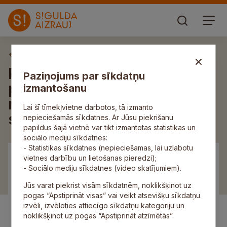
Aktuāli
Piektdien Ausekļa ielas
Paziņojums par sīkdatņu
posmā gar veikalu „Elvi”
izmantošanu
notiks remontdarbi, būs
Lai šī tīmekļvietne darbotos, tā izmanto
satiksmes ierobežojumi
nepieciešamās sīkdatnes. Ar Jūsu piekrišanu
papildus šajā vietnē var tikt izmantotas statistikas un
sociālo mediju sīkdatnes:
- Statistikas sīkdatnes (nepieciešamas, lai uzlabotu
vietnes darbību un lietošanas pieredzi);
- Sociālo mediju sīkdatnes (video skatījumiem).
Jūs varat piekrist visām sīkdatnēm, noklikšķinot uz
pogas “Apstiprināt visas” vai veikt atsevišķu sīkdatņu
izvēli, izvēloties attiecīgo sīkdatņu kategoriju un
noklikšķinot uz pogas “Apstiprināt atzīmētās”.