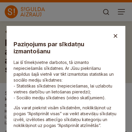
Aktuāli
Pašvaldības policija uzsākusi
Paziņojums par sīkdatņu
ar latvāni invadēto teritoriju
izmantošanu
apsekošanu un īpašnieku
Lai šī tīmekļvietne darbotos, tā izmanto
sodīšanu
nepieciešamās sīkdatnes. Ar Jūsu piekrišanu
papildus šajā vietnē var tikt izmantotas statistikas un
sociālo mediju sīkdatnes:
- Statistikas sīkdatnes (nepieciešamas, lai uzlabotu
vietnes darbību un lietošanas pieredzi);
Siguldas novada pašvaldība aicina zemju īpašniekus,
- Sociālo mediju sīkdatnes (video skatījumiem).
kuru teritorijas invadētas ar latvāni (Heracleum
sosnowskyi Manden), veikt latvāņu izplatības
Jūs varat piekrist visām sīkdatnēm, noklikšķinot uz
ierobežošanas pasākumus, nepieļaujot latvāņu
pogas “Apstiprināt visas” vai veikt atsevišķu sīkdatņu
izziedēšanu, sēklu nogatavošanos un to tālāku
izvēli, izvēloties attiecīgo sīkdatņu kategoriju un
izplatību.
noklikšķinot uz pogas “Apstiprināt atzīmētās”.