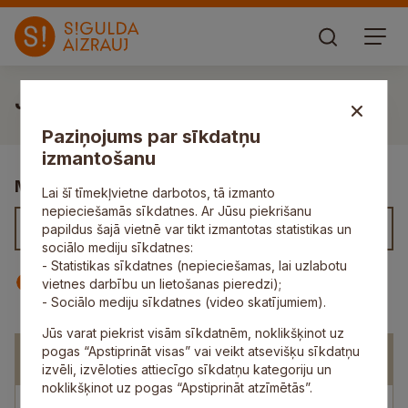
Juridiskā un iepirkumu pārvalde
Paziņojums par sīkdatņu
izmantošanu
Meklēt kontaktus
Lai šī tīmekļvietne darbotos, tā izmanto
nepieciešamās sīkdatnes. Ar Jūsu piekrišanu
papildus šajā vietnē var tikt izmantotas statistikas un
sociālo mediju sīkdatnes:
- Statistikas sīkdatnes (nepieciešamas, lai uzlabotu
Iestāde
Darbinieks
vietnes darbību un lietošanas pieredzi);
- Sociālo mediju sīkdatnes (video skatījumiem).
Jūs varat piekrist visām sīkdatnēm, noklikšķinot uz
pogas “Apstiprināt visas” vai veikt atsevišķu sīkdatņu
Juridiskā un iepirkumu pārvalde
izvēli, izvēloties attiecīgo sīkdatņu kategoriju un
noklikšķinot uz pogas “Apstiprināt atzīmētās”.