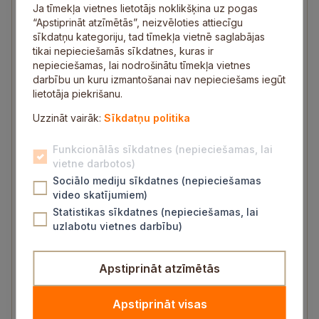
Ja tīmekļa vietnes lietotājs noklikšķina uz pogas
Pils iela 16, Zinātnes iela 7, Sigulda
“Apstiprināt atzīmētās”, neizvēloties attiecīgu
sīkdatņu kategoriju, tad tīmekļa vietnē saglabājas
tikai nepieciešamās sīkdatnes, kuras ir
nepieciešamas, lai nodrošinātu tīmekļa vietnes
Pārvaldes vadītājs
darbību un kuru izmantošanai nav nepieciešams iegūt
25695896
lietotāja piekrišanu.
Uzzināt vairāk:
Sīkdatņu politika
Baiba Jansone
Funkcionālās sīkdatnes (nepieciešamas, lai
vietne darbotos)
Pārvaldes vadītājas vietniece
Sociālo mediju sīkdatnes (nepieciešamas
25608717
video skatījumiem)
Statistikas sīkdatnes (nepieciešamas, lai
baiba.jansone@sigulda.lv
uzlabotu vietnes darbību)
Apstiprināt atzīmētās
Tiesiskā nodrošinājuma un
Apstiprināt visas
uzraudzības nodaļa