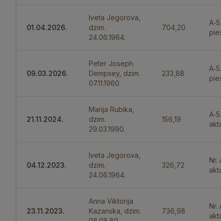
Iveta Jegorova,
A‑5
01.04.2026.
dzim.
704,20
pie
24.06.1964.
Peter Joseph
A‑5
09.03.2026.
Dempsey, dzim.
233,88
pie
07.11.1960.
Marija Rubika,
A‑5
21.11.2024.
dzim.
156,19
akt
29.03.1990.
Iveta Jegorova,
Nr.
04.12.2023.
dzim.
326,72
akt
24.06.1964.
Anna Viktorija
Nr.
23.11.2023.
Kazanska, dzim.
736,98
akt
08.08.80.