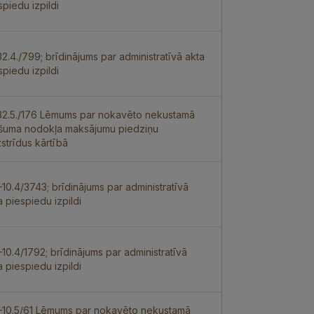
spiedu izpildi
32.4./799; brīdinājums par administratīvā akta
spiedu izpildi
32.5./176 Lēmums par nokavēto nekustamā
šuma nodokļa maksājumu piedziņu
strīdus kārtībā
–10.4/3743; brīdinājums par administratīvā
a piespiedu izpildi
–10.4/1792; brīdinājums par administratīvā
a piespiedu izpildi
–10.5/61 Lēmums par nokavēto nekustamā