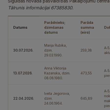
Siguldas novada pašvaldības Pakalpojumu centrā R
Tālrunis informācijai 67385830.
Parādnieks;
Parāda
Datums
dzimšanas
summa
Do
datums
(eiro)
Marija Rubika,
A‑5
30.07.2026.
dzim.
259,38
akt
29.03.1990.
Anna Viktorija
A‑5
13.07.2026.
Kazanska, dzim.
473,55
pie
08.08.1980.
A‑5
Iveta Jegorova,
nok
22.04.2026.
dzim.
645,89
mak
24.06.1964.
pie