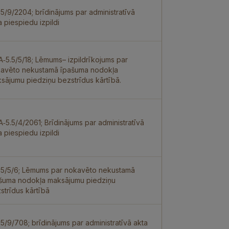
.5/9/2204; brīdinājums par administratīvā
a piespiedu izpildi
 A‑5.5/5/18; Lēmums– izpildrīkojums par
avēto nekustamā īpašuma nodokļa
sājumu piedziņu bezstrīdus kārtībā.
 A‑5.5/4/2061; Brīdinājums par administratīvā
a piespiedu izpildi
.5/5/6; Lēmums par nokavēto nekustamā
šuma nodokļa maksājumu piedziņu
strīdus kārtībā
.5/9/708; brīdinājums par administratīvā akta