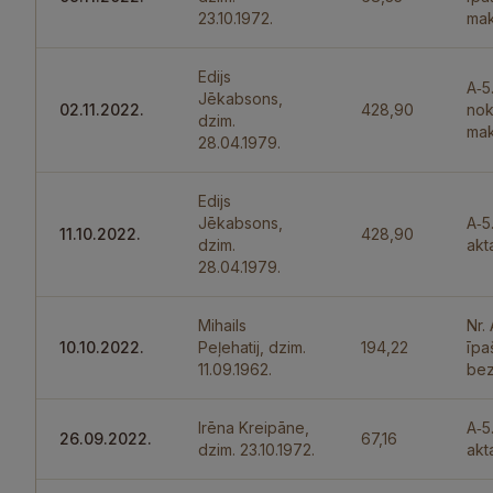
23.10.1972.
mak
Edijs
A‑5
Jēkabsons,
02.11.2022.
428,90
nok
dzim.
mak
28.04.1979.
Edijs
Jēkabsons,
A‑5
11.10.2022.
428,90
dzim.
akt
28.04.1979.
Mihails
Nr.
10.10.2022.
Peļehatij, dzim.
194,22
īpa
11.09.1962.
bez
Irēna Kreipāne,
A‑5
26.09.2022.
67,16
dzim. 23.10.1972.
akt