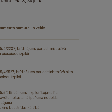
aiņa ielā 3, Siguldā.
kumenta numurs un veids
.5/4/2207; brīdinājums par administratīvā
a piespiedu izpildi
.5/4/1527; brīdinājums par administratīvā akta
spiedu izpildi
.5/5/215; Lēmums– izpildrīkojums Par
avēto nekustamā īpašuma nodokļa
sājumu
dziņu bezstrīdus kārtībā