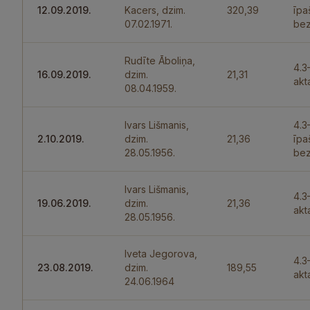
12.09.2019.
Kacers, dzim.
320,39
īpa
07.02.1971.
bez
Rudīte Āboliņa,
4.3
16.09.2019.
dzim.
21,31
akt
08.04.1959.
Ivars Lišmanis,
4.3
2.10.2019.
dzim.
21,36
īpa
28.05.1956.
bez
Ivars Lišmanis,
4.3
19.06.2019.
dzim.
21,36
akt
28.05.1956.
Iveta Jegorova,
4.3
23.08.2019.
dzim.
189,55
akt
24.06.1964