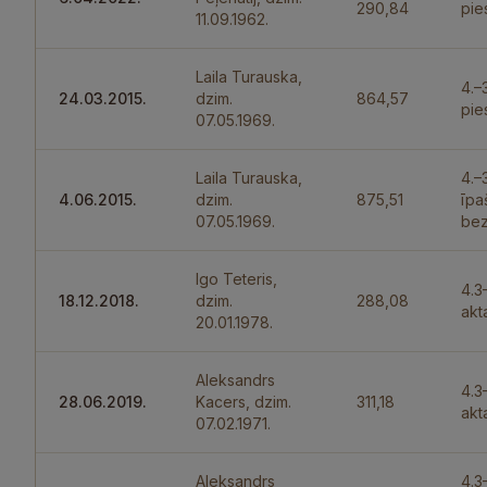
290,84
pie
11.09.1962.
Laila Turauska,
4.–
24.03.2015.
dzim.
864,57
pie
07.05.1969.
Laila Turauska,
4.–
4.06.2015.
dzim.
875,51
īpa
07.05.1969.
bez
Igo Teteris,
4.3
18.12.2018.
dzim.
288,08
akt
20.01.1978.
Aleksandrs
4.3
28.06.2019.
Kacers, dzim.
311,18
akt
07.02.1971.
Aleksandrs
4.3