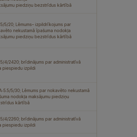
sājumu piedziņu bezstrīdus kārtībā
.5/5/20; Lēmums– izpildrīkojums par
avēto nekustamā īpašuma nodokļa
sājumu piedziņu bezstrīdus kārtībā
.5/4/2420; brīdinājums par administratīvā
a piespiedu izpildi
 A‑5.5/5/30; Lēmums par nokavēto nekustamā
šuma nodokļa maksājumu piedziņu
strīdus kārtībā
.5/4/2260; brīdinājums par administratīvā
a piespiedu izpildi