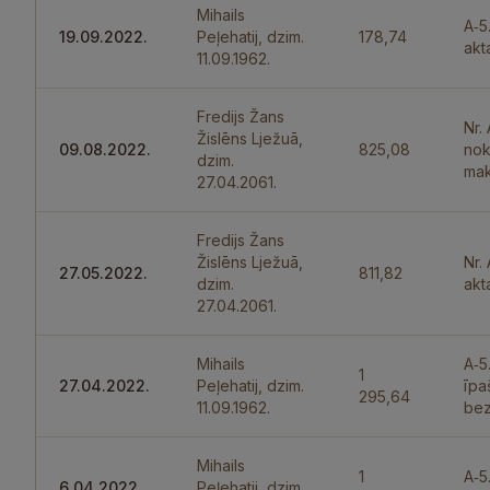
Mihails
A‑5
19.09.2022.
Peļehatij, dzim.
178,74
akt
11.09.1962.
Fredijs Žans
Nr.
Žislēns Lježuā,
09.08.2022.
825,08
nok
dzim.
mak
27.04.2061.
Fredijs Žans
Žislēns Lježuā,
Nr.
27.05.2022.
811,82
dzim.
akt
27.04.2061.
Mihails
A‑5
1
27.04.2022.
Peļehatij, dzim.
īpa
295,64
11.09.1962.
bez
Mihails
1
A‑5
6.04.2022.
Peļehatij, dzim.