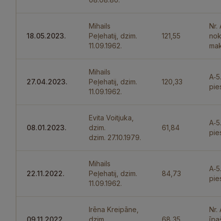
Mihails
Nr.
18.05.2023.
Peļehatij, dzim.
121,55
nok
11.09.1962.
mak
Mihails
A‑5
27.04.2023.
Peļehatij, dzim.
120,33
pie
11.09.1962.
Evita Voitjuka,
A‑5
08.01.2023.
dzim.
61,84
pie
dzim. 27.10.1979.
Mihails
A‑5
22.11.2022.
Peļehatij, dzim.
84,73
pie
11.09.1962.
Irēna Kreipāne,
Nr.
09.11.2022.
dzim.
68,35
īpa