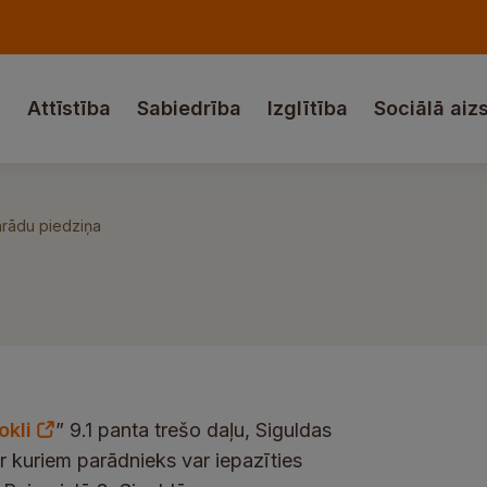
a
Attīstība
Sabiedrība
Izglītība
Sociālā aiz
rādu piedziņa
kli
” 9.1 panta trešo daļu, Siguldas
 kuriem parādnieks var iepazīties