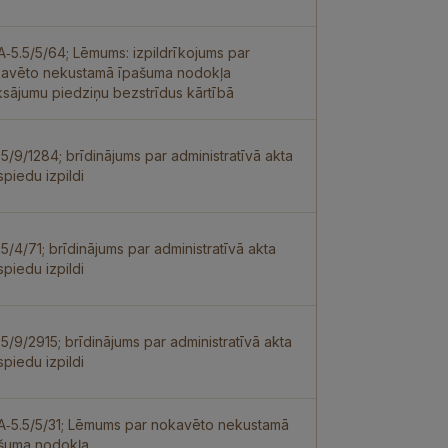
 A‑5.5/5/64; Lēmums: izpildrīkojums par
avēto nekustamā īpašuma nodokļa
sājumu piedziņu bezstrīdus kārtībā
.5/9/1284; brīdinājums par administratīvā akta
spiedu izpildi
.5/4/71; brīdinājums par administratīvā akta
spiedu izpildi
.5/9/2915; brīdinājums par administratīvā akta
spiedu izpildi
 A‑5.5/5/31; Lēmums par nokavēto nekustamā
šuma nodokļa