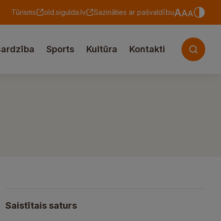
Tūrisms
old.sigulda.lv
Sazināties ar pašvaldību
sardzība
Sports
Kultūra
Kontakti
Saistītais saturs