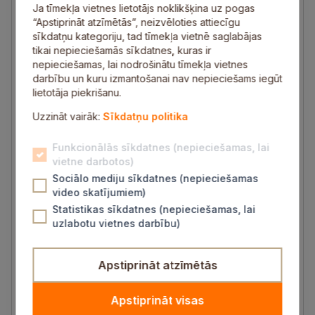
Ja tīmekļa vietnes lietotājs noklikšķina uz pogas
“Apstiprināt atzīmētās”, neizvēloties attiecīgu
sīkdatņu kategoriju, tad tīmekļa vietnē saglabājas
tikai nepieciešamās sīkdatnes, kuras ir
nepieciešamas, lai nodrošinātu tīmekļa vietnes
darbību un kuru izmantošanai nav nepieciešams iegūt
lietotāja piekrišanu.
Uzzināt vairāk:
Sīkdatņu politika
Funkcionālās sīkdatnes (nepieciešamas, lai
vietne darbotos)
Sociālo mediju sīkdatnes (nepieciešamas
video skatījumiem)
Statistikas sīkdatnes (nepieciešamas, lai
uzlabotu vietnes darbību)
Apstiprināt atzīmētās
Apstiprināt visas