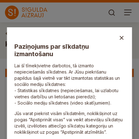
Komitejas
Komiteju izskatāmie jautājumi
Paziņojums par sīkdatņu
izmantošanu
Lai šī tīmekļvietne darbotos, tā izmanto
nepieciešamās sīkdatnes. Ar Jūsu piekrišanu
papildus šajā vietnē var tikt izmantotas statistikas un
sociālo mediju sīkdatnes:
- Statistikas sīkdatnes (nepieciešamas, lai uzlabotu
vietnes darbību un lietošanas pieredzi);
- Sociālo mediju sīkdatnes (video skatījumiem).
Jūs varat piekrist visām sīkdatnēm, noklikšķinot uz
pogas “Apstiprināt visas” vai veikt atsevišķu sīkdatņu
izvēli, izvēloties attiecīgo sīkdatņu kategoriju un
noklikšķinot uz pogas “Apstiprināt atzīmētās”.