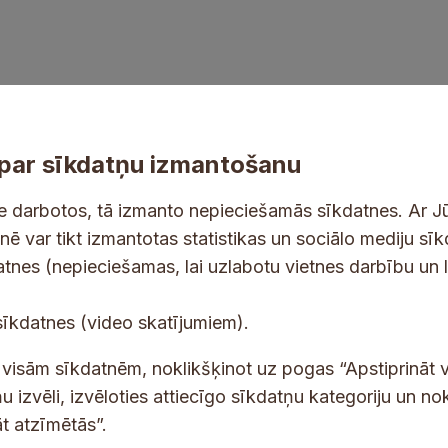
par sīkdatņu izmantošanu
ne darbotos, tā izmanto nepieciešamās sīkdatnes. Ar J
tnē var tikt izmantotas statistikas un sociālo mediju sī
tes un jaunumus savā e-pastā
datnes (nepieciešamas, lai uzlabotu vietnes darbību un 
E
sīkdatnes (video skatījumiem).
-
p
 saņemšanai e-pastā.
t visām sīkdatnēm, noklikšķinot uz pogas “Apstiprināt v
a
u izvēli, izvēloties attiecīgo sīkdatņu kategoriju un no
s
t atzīmētās”.
t