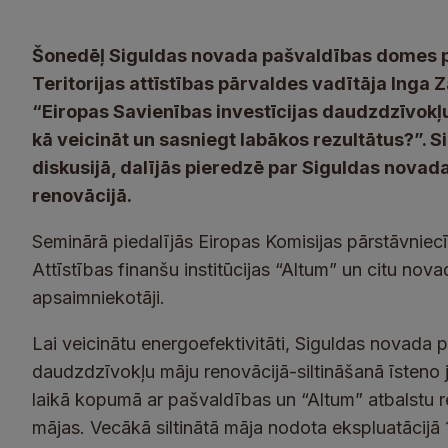
Šonedēļ Siguldas novada pašvaldības domes p
Teritorijas attīstības pārvaldes vadītāja Inga Z
“Eiropas Savienības investīcijas daudzdzīvokļ
kā veicināt un sasniegt labākos rezultātus?”. 
diskusijā, dalījās pieredzē par Siguldas nova
renovācijā.
Seminārā piedalījās Eiropas Komisijas pārstāvniecī
Attīstības finanšu institūcijas “Altum” un citu nov
apsaimniekotāji.
Lai veicinātu energoefektivitāti, Siguldas novada
daudzdzīvokļu māju renovācijā-siltināšanā īsteno
laikā kopumā ar pašvaldības un “Altum” atbalstu
mājas. Vecākā siltinātā māja nodota ekspluatācijā