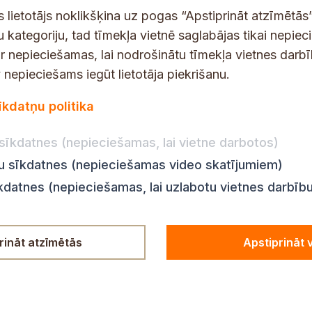
s
s lietotājs noklikšķina uz pogas “Apstiprināt atzīmētās”
*
u kategoriju, tad tīmekļa vietnē saglabājas tikai nepie
ir nepieciešamas, lai nodrošinātu tīmekļa vietnes darb
nepieciešams iegūt lietotāja piekrišanu.
dības darba laiks
Par vietni
īkdatņu politika
Vietnes karte
:
8.00–18.00
Privātuma politika
8.00–17.00
sīkdatnes (nepieciešamas, lai vietne darbotos)
Piekļūstamības pazi
:
8.00–17.00
ju sīkdatnes (nepieciešamas video skatījumiem)
Ziņot KNAB
en:
8.00–18.00
īkdatnes (nepieciešamas, lai uzlabotu vietnes darbīb
n:
8.00–14.00
rināt atzīmētās
Apstiprināt 
© Siguldas novada pašvaldība,
2023