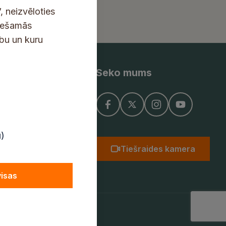
, neizvēloties
ciešamās
ību un kuru
Seko mums
ņojums
u)
Tiešraides kamera
visas