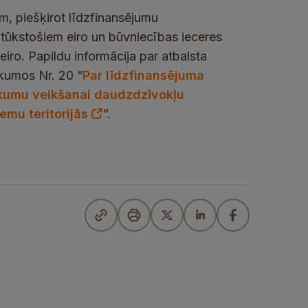
em, piešķirot līdzfinansējumu
 tūkstošiem eiro un būvniecības ieceres
iro. Papildu informācija par atbalsta
kumos Nr. 20 “
Par līdzfinansējuma
ākumu veikšanai daudzdzīvokļu
mu teritorijās
”.