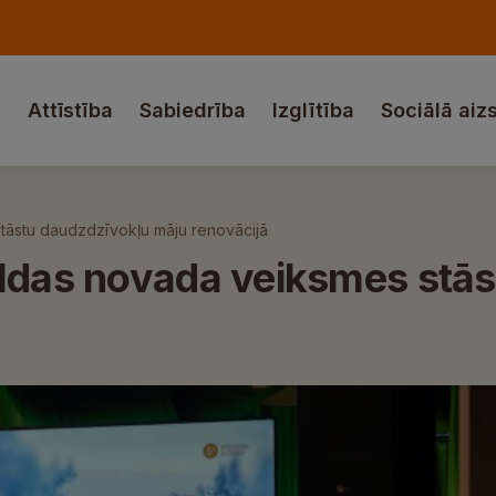
a
Attīstība
Sabiedrība
Izglītība
Sociālā aiz
tāstu daudzdzīvokļu māju renovācijā
uldas novada veiksmes stā