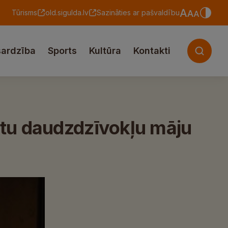
Tūrisms
old.sigulda.lv
Sazināties ar pašvaldību
sardzība
Sports
Kultūra
Kontakti
stu daudzdzīvokļu māju