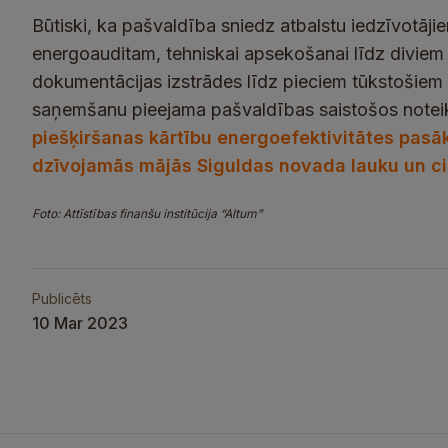
Būtiski, ka pašvaldība sniedz atbalstu iedzīvotāji
energoauditam, tehniskai apsekošanai līdz diviem
dokumentācijas izstrādes līdz pieciem tūkstošiem e
saņemšanu pieejama pašvaldības saistošos notei
piešķiršanas kārtību energoefektivitātes pas
dzīvojamās mājās Siguldas novada lauku un cie
Foto: Attīstības finanšu institūcija “Altum”
Publicēts
10 Mar 2023