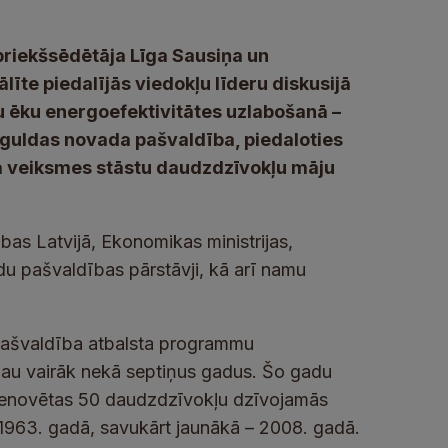
riekšsēdētāja Līga Sausiņa un
ālīte piedalījās viedokļu līderu diskusijā
u ēku energoefektivitātes uzlabošanā –
Siguldas novada pašvaldība, piedaloties
da veiksmes stāstu daudzdzīvokļu māju
bas Latvijā, Ekonomikas ministrijas,
adu pašvaldības pārstāvji, kā arī namu
 pašvaldība atbalsta programmu
 jau vairāk nekā septiņus gadus. Šo gadu
 renovētas 50 daudzdzīvokļu dzīvojamās
 1963. gadā, savukārt jaunākā – 2008. gadā.