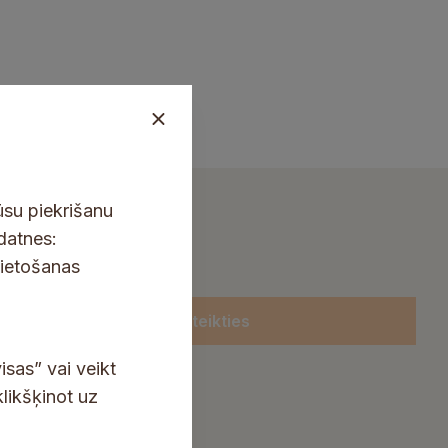
ūsu piekrišanu
kdatnes:
lietošanas
Pieteikties
isas” vai veikt
klikšķinot uz