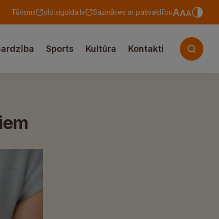
Tūrisms
old.sigulda.lv
Sazināties ar pašvaldību
sardzība
Sports
Kultūra
Kontakti
jiem