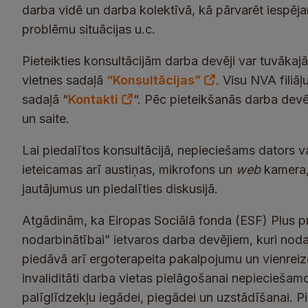
darba vidē un darba kolektīvā, kā pārvarēt iespēja
problēmu situācijas u.c.
Pieteikties konsultācijām darba devēji var tuvākajā
vietnes sadaļā
“Konsultācijas”
. Visu NVA filiā
sadaļā “
Kontakti
“. Pēc pieteikšanās darba devē
un saite.
Lai piedalītos konsultācijā, nepieciešams dators va
ieteicamas arī austiņas, mikrofons un
web
kamera, 
jautājumus un piedalīties diskusijā.
Atgādinām, ka Eiropas Sociālā fonda (ESF) Plus p
nodarbinātībai” ietvaros darba devējiem, kuri nodar
piedāvā arī ergoterapeita pakalpojumu un vienreizē
invaliditāti darba vietas pielāgošanai nepieciešam
palīglīdzekļu iegādei, piegādei un uzstādīšanai. P