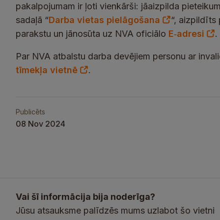
pakalpojumam ir ļoti vienkārši: jāaizpilda pieteik
sadaļā “
Darba vietas pielāgošana
“, aizpildīt
parakstu un jānosūta uz NVA oficiālo
E‑adresi
.
Par NVA atbalstu darba devējiem personu ar invalid
tīmekļa vietnē
.
Publicēts
08 Nov 2024
Vai šī informācija bija noderīga?
Jūsu atsauksme palīdzēs mums uzlabot šo vietni