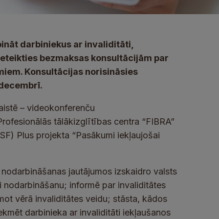
nāt darbiniekus ar invaliditāti,
ieteikties bezmaksas konsultācijām par
miem. Konsultācijas norisināsies
 decembrī.
saistē – videokonferenču
rofesionālās tālākizglītības centra “FIBRA”
SF) Plus projekta “Pasākumi iekļaujošai
āti nodarbināšanas jautājumos izskaidro valsts
i nodarbināšanu; informē par invaliditātes
t vērā invaliditātes veidu; stāsta, kādos
kmēt darbinieka ar invaliditāti iekļaušanos