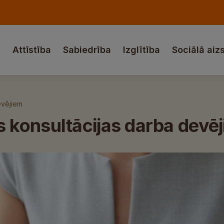
a
Attīstība
Sabiedrība
Izglītība
Sociālā aiz
evējiem
konsultācijas darba devē