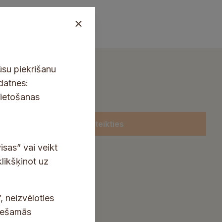
ūsu piekrišanu
kdatnes:
lietošanas
Pieteikties
isas” vai veikt
klikšķinot uz
, neizvēloties
ciešamās