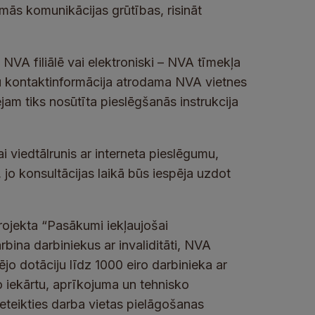
mās komunikācijas grūtības, risināt
 NVA filiālē vai elektroniski – NVA tīmekļa
ļu kontaktinformācija atrodama NVA vietnes
jam tiks nosūtīta pieslēgšanās instrukcija
i viedtālrunis ar interneta pieslēgumu,
jo konsultācijas laikā būs iespēja uzdot
rojekta “Pasākumi iekļaujošai
bina darbiniekus ar invaliditāti, NVA
jo dotāciju līdz 1000 eiro darbinieka ar
o iekārtu, aprīkojuma un tehnisko
ieteikties darba vietas pielāgošanas