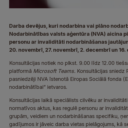
Darba devējus, kuri nodarbina vai plāno nodarbi
Nodarbinātības valsts aģentūra (NVA) aicina p
personu ar invaliditāti nodarbināšanas jautāju
20. novembrī, 27. novembrī, 2. decembrī un 16.
Konsultācijas notiek no plkst. 9.00 līdz 12.00 tieš
platformā
Microsoft Teams.
Konsultācijas sniedz P
pasniedzēji NVA īstenotā Eiropas Sociālā fonda (E
nodarbinātībai” ietvaros.
Konsultācijas laikā speciālists cilvēku ar invalidit
normatīvos aktus, kas regulē personu ar invaliditāt
grupām, veidiem un nodarbināšanas specifiku, ņemo
gadījumos ir jāveic darba vietas pielāgojums, kā se