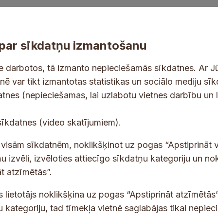
par sīkdatņu izmantošanu
ne darbotos, tā izmanto nepieciešamās sīkdatnes. Ar J
tnē var tikt izmantotas statistikas un sociālo mediju sī
tes un jaunumus savā e-pastā
datnes (nepieciešamas, lai uzlabotu vietnes darbību un 
u
E
sīkdatnes (video skatījumiem).
n
-
*
p
 saņemšanai e-pastā.
t visām sīkdatnēm, noklikšķinot uz pogas “Apstiprināt v
*
a
u izvēli, izvēloties attiecīgo sīkdatņu kategoriju un no
s
t atzīmētās”.
t
s
s lietotājs noklikšķina uz pogas “Apstiprināt atzīmētās”
*
u kategoriju, tad tīmekļa vietnē saglabājas tikai nepie