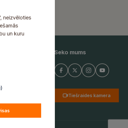
, neizvēloties
ciešamās
ību un kuru
Seko mums
ņojums
u)
Tiešraides kamera
visas