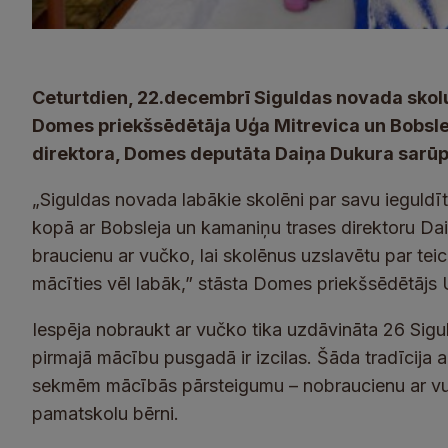
Ceturtdien, 22.decembrī Siguldas novada skol
Domes priekšsēdētāja Uģa Mitrevica un Bobsle
direktora, Domes deputāta Daiņa Dukura sarūp
„Siguldas novada labākie skolēni par savu ieguldīt
kopā ar Bobsleja un kamaniņu trases direktoru Da
braucienu ar vučko, lai skolēnus uzslavētu par t
mācīties vēl labāk,” stāsta Domes priekšsēdētājs 
Iespēja nobraukt ar vučko tika uzdāvināta 26 Sig
pirmajā mācību pusgadā ir izcilas. Šāda tradīcija 
sekmēm mācībās pārsteigumu – nobraucienu ar vu
pamatskolu bērni.