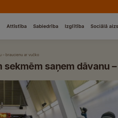
a
Attīstība
Sabiedrība
Izglītība
Sociālā aiz
 – braucienu ar vučko
ām sekmēm saņem dāvanu –