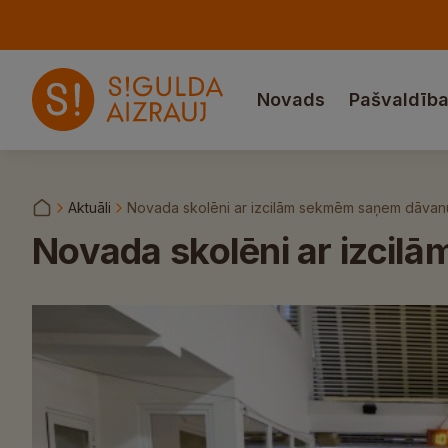
Novads
Pašvaldīb
Aktuāli
Novada skolēni ar izcilām sekmēm saņem dāvanu
Novada skolēni ar izcil