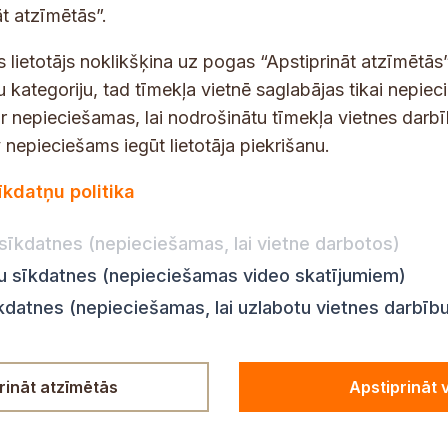
s
s
t atzīmētās”.
t
t
ā
s lietotājs noklikšķina uz pogas “Apstiprināt atzīmētās”
s
.
*
u kategoriju, tad tīmekļa vietnē saglabājas tikai nepie
*
ir nepieciešamas, lai nodrošinātu tīmekļa vietnes darb
j
nepieciešams iegūt lietotāja piekrišanu.
a
dības darba laiks
Par vietni
īkdatņu politika
u
Vietnes karte
:
8.00–18.00
n
Privātuma politika
8.00–17.00
sīkdatnes (nepieciešamas, lai vietne darbotos)
u
Piekļūstamības pazi
:
8.00–17.00
m
ju sīkdatnes (nepieciešamas video skatījumiem)
Ziņot KNAB
en:
8.00–18.00
u
īkdatnes (nepieciešamas, lai uzlabotu vietnes darbīb
n:
8.00–14.00
rināt atzīmētās
Apstiprināt 