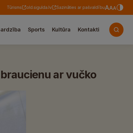
Tūrisms
old.sigulda.lv
Sazināties ar pašvaldību
sardzība
Sports
Kultūra
Kontakti
 braucienu ar vučko