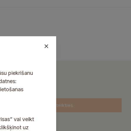
ūsu piekrišanu
kdatnes:
lietošanas
Pieteikties
isas” vai veikt
klikšķinot uz