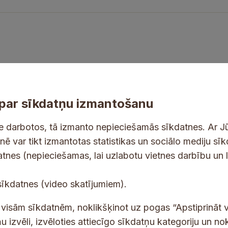
par sīkdatņu izmantošanu
ne darbotos, tā izmanto nepieciešamās sīkdatnes. Ar J
tnē var tikt izmantotas statistikas un sociālo mediju sī
datnes (nepieciešamas, lai uzlabotu vietnes darbību un 
tes un jaunumus savā e-pastā
e
E
sīkdatnes (video skatījumiem).
-
-
p
p
 saņemšanai e-pastā.
t visām sīkdatnēm, noklikšķinot uz pogas “Apstiprināt v
a
a
u izvēli, izvēloties attiecīgo sīkdatņu kategoriju un no