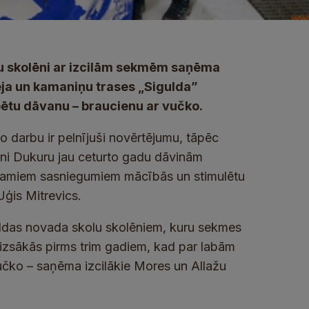
u skolēni ar izcilām sekmēm saņēma
ja un kamaniņu trases „Sigulda”
ētu dāvanu – braucienu ar vučko.
o darbu ir pelnījuši novērtējumu, tāpēc
ini Dukuru jau ceturto gadu dāvinām
eicamiem sasniegumiem mācībās un stimulētu
Uģis Mitrevics.
uldas novada skolu skolēniem, kuru sekmes
aizsākās pirms trim gadiem, kad par labām
čko – saņēma izcilākie Mores un Allažu