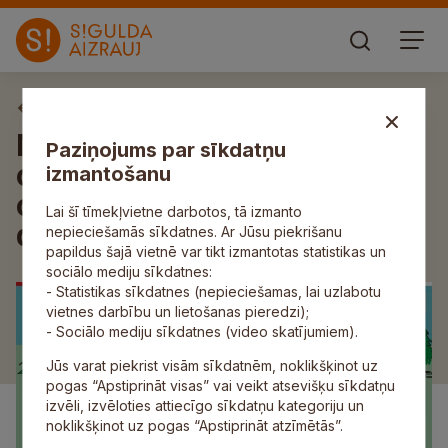
Aktuāli
Novadā konstatēts Āfrikas
Paziņojums par sīkdatņu
cūku mēra gadījums meža
izmantošanu
cūkām; aicina ievērot
Lai šī tīmekļvietne darbotos, tā izmanto
drošības pasākumus
nepieciešamās sīkdatnes. Ar Jūsu piekrišanu
papildus šajā vietnē var tikt izmantotas statistikas un
sociālo mediju sīkdatnes:
- Statistikas sīkdatnes (nepieciešamas, lai uzlabotu
vietnes darbību un lietošanas pieredzi);
- Sociālo mediju sīkdatnes (video skatījumiem).
Jūs varat piekrist visām sīkdatnēm, noklikšķinot uz
pogas “Apstiprināt visas” vai veikt atsevišķu sīkdatņu
izvēli, izvēloties attiecīgo sīkdatņu kategoriju un
noklikšķinot uz pogas “Apstiprināt atzīmētās”.