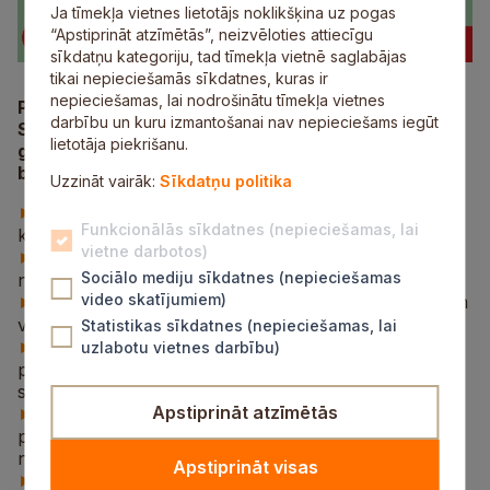
Ja tīmekļa vietnes lietotājs noklikšķina uz pogas
“Apstiprināt atzīmētās”, neizvēloties attiecīgu
sīkdatņu kategoriju, tad tīmekļa vietnē saglabājas
tikai nepieciešamās sīkdatnes, kuras ir
nepieciešamas, lai nodrošinātu tīmekļa vietnes
Pārtikas un veterinārais dienests informē, ka
darbību un kuru izmantošanai nav nepieciešams iegūt
Siguldas novadā ir apstiprināts Āfrikas cūku mēra
lietotāja piekrišanu.
gadījums meža cūkām. Dienests aicina ievērot
biodrošības pasākumus un atgādina:
Uzzināt vairāk:
Sīkdatņu politika
cūkas nedrīkst turēt āra aplokos, jānovērš to
►
Funkcionālās sīkdatnes (nepieciešamas, lai
kontakts ar savvaļas un klaiņojošiem dzīvniekiem;
vietne darbotos)
nedrīkst pieļaut savvaļas putnu iekļūšanu cūku
►
Sociālo mediju sīkdatnes (nepieciešamas
novietnēs un barības uzglabāšanas vietās;
video skatījumiem)
nedrīkst lietot pakaišus, ja pastāv aizdomas, ka tiem
►
varētu būt piekļuvuši savvaļas dzīvnieki;
Statistikas sīkdatnes (nepieciešamas, lai
cūkām nedrīkst izbarot zaļbarību (arī pagalmos
►
uzlabotu vietnes darbību)
pļauto zāli!), termiski neapstrādātus kartupeļus,
sevišķi, ja cūku novietne atrodas tuvu mežam;
Apstiprināt atzīmētās
kopjot dzīvniekus, jāizmanto tikai šim darbam
►
paredzēts apģērbs un apavi, kuri netiek valkāti ārpus
novietnes;
Apstiprināt visas
pie ieejas novietnē jānodrošina apavu dezinfekcija,
►