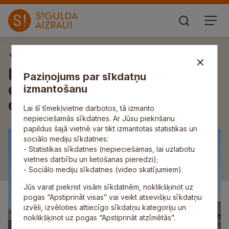
Aktuāli
Notiks tikšanās ar
Paziņojums par sīkdatņu
ekspedīcijas uz Pita salu
izmantošanu
dalībniekiem
Lai šī tīmekļvietne darbotos, tā izmanto
nepieciešamās sīkdatnes. Ar Jūsu piekrišanu
papildus šajā vietnē var tikt izmantotas statistikas un
sociālo mediju sīkdatnes:
- Statistikas sīkdatnes (nepieciešamas, lai uzlabotu
vietnes darbību un lietošanas pieredzi);
- Sociālo mediju sīkdatnes (video skatījumiem).
Jūs varat piekrist visām sīkdatnēm, noklikšķinot uz
pogas “Apstiprināt visas” vai veikt atsevišķu sīkdatņu
izvēli, izvēloties attiecīgo sīkdatņu kategoriju un
noklikšķinot uz pogas “Apstiprināt atzīmētās”.