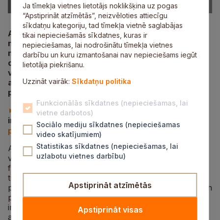
Ja tīmekļa vietnes lietotājs noklikšķina uz pogas
“Apstiprināt atzīmētās”, neizvēloties attiecīgu
sīkdatņu kategoriju, tad tīmekļa vietnē saglabājas
Aicinām zelta rudeni iesākt ar dalību Siguldas
tikai nepieciešamās sīkdatnes, kuras ir
novada plānošanas hakatonā “Radi nākotnes
nepieciešamas, lai nodrošinātu tīmekļa vietnes
novadu”, kas norisināsies 21. septembrī kultūras
darbību un kuru izmantošanai nav nepieciešams iegūt
centrā “Siguldas devons”, pieteikšanās, aizpildot
lietotāja piekrišanu.
veidlapu
šeit
. Tāpat līdz 16. septembrim aicinām
Uzzināt vairāk:
Sīkdatņu politika
aizpildīt aptaujas, kas norisinās hakatona
priekšizpētes ietvaros:
Funkcionālās sīkdatnes (nepieciešamas, lai
aptauja Siguldas novada iedzīvotājiem un citiem
►
vietne darbotos)
interesentiem pieejama
šeit
aptauja uzņēmējiem
►
Sociālo mediju sīkdatnes (nepieciešamas
pieejama
šeit
.
video skatījumiem)
Statistikas sīkdatnes (nepieciešamas, lai
Anketā sabiedrība un uzņēmēji aicināti izteikt savu
uzlabotu vietnes darbību)
viedokli par nepieciešamajiem pakalpojumiem vai
funkcijām savas dzīves, darba vietas vai uzņēmuma
tuvumā, pašvaldības īpašumu attīstīšanu un labajiem
Apstiprināt atzīmētās
piemēriem pašvaldību īpašumu izmantošanā Latvijā un
pasaulē. Savukārt hakatona mērķis būs radīt jaunas
iniciatīvas un inovatīvas idejas Siguldas novada
Apstiprināt visas
attīstībai, saskaņojot tās ar aptaujās iesniegtajām