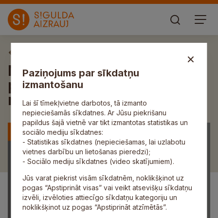
Aktuāli
Notiks Siguldas novada
Paziņojums par sīkdatņu
plānošanas hakatons “Radi
izmantošanu
nākotnes novadu”
Lai šī tīmekļvietne darbotos, tā izmanto
nepieciešamās sīkdatnes. Ar Jūsu piekrišanu
papildus šajā vietnē var tikt izmantotas statistikas un
sociālo mediju sīkdatnes:
- Statistikas sīkdatnes (nepieciešamas, lai uzlabotu
vietnes darbību un lietošanas pieredzi);
- Sociālo mediju sīkdatnes (video skatījumiem).
Jūs varat piekrist visām sīkdatnēm, noklikšķinot uz
pogas “Apstiprināt visas” vai veikt atsevišķu sīkdatņu
izvēli, izvēloties attiecīgo sīkdatņu kategoriju un
noklikšķinot uz pogas “Apstiprināt atzīmētās”.