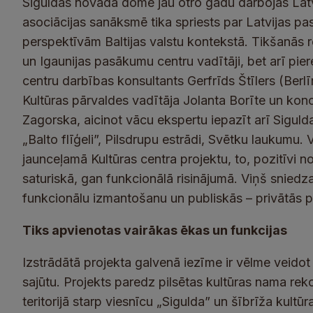
Siguldas novada dome jau otro gadu darbojas Latv
asociācijas sanāksmē tika spriests par Latvijas 
perspektīvām Baltijas valstu kontekstā. Tikšanās re
un Igaunijas pasākumu centru vadītāji, bet arī pie
centru darbības konsultants Gerfrīds Štīlers (Berlī
Kultūras pārvaldes vadītāja Jolanta Borīte un konce
Zagorska, aicinot vācu ekspertu iepazīt arī Sigu
„Balto flīģeli”, Pilsdrupu estrādi, Svētku laukumu. 
jaunceļamā Kultūras centra projektu, to, pozitīvi n
saturiskā, gan funkcionālā risinājumā. Viņš sniedza
funkcionālu izmantošanu un publiskās – privātās 
Tiks apvienotas vairākas ēkas un funkcijas
Izstrādātā projekta galvenā iezīme ir vēlme veidot
sajūtu. Projekts paredz pilsētas kultūras nama rek
teritorijā starp viesnīcu „Sigulda” un šībrīža kultūr