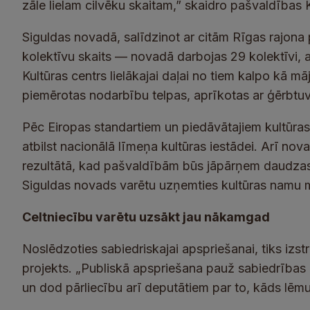
zāle lielam cilvēku skaitam,” skaidro pašvaldības 
Siguldas novadā, salīdzinot ar citām Rīgas rajona 
kolektīvu skaits — novadā darbojas 29 kolektīvi, 
Kultūras centrs lielākajai daļai no tiem kalpo kā 
piemērotas nodarbību telpas, aprīkotas ar ģērbtuv
Pēc Eiropas standartiem un piedāvātajiem kultūras
atbilst nacionālā līmeņa kultūras iestādei. Arī nova
rezultātā, kad pašvaldībām būs jāpārņem daudzas 
Siguldas novads varētu uzņemties kultūras namu 
Celtniecību varētu uzsākt jau nākamgad
Noslēdzoties sabiedriskajai apspriešanai, tiks izst
projekts. „Publiskā apspriešana pauž sabiedrība
un dod pārliecību arī deputātiem par to, kāds lēmu