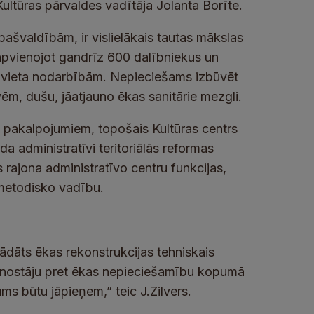
Kultūras pārvaldes vadītāja Jolanta Borīte.
pašvaldībām, ir vislielākais tautas mākslas
apvienojot gandrīz 600 dalībniekus un
mājvieta nodarbībām. Nepieciešams izbūvēt
ēm, dušu, jāatjauno ēkas sanitārie mezgli.
 pakalpojumiem, topošais Kultūras centrs
da administratīvi teritoriālās reformas
rajona administratīvo centru funkcijas,
metodisko vadību.
rādāts ēkas rekonstrukcijas tehniskais
s nostāju pret ēkas nepieciešamību kopumā
ms būtu jāpieņem,” teic J.Zilvers.