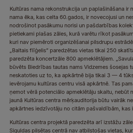
Kultūras nama rekonstrukcija un paplašināšana ir 
nama ēka, kas celta 60.gados, ir novecojusi un nesp
nodrošinot pasākumu norisi un pašdarbības kolekt
pietiekami plašas zāles, kurā varētu rīkot pasāku
kuri nav piemēroti organizēšanai pilsdrupu estrādē
„Baltais flīģelis” paredzētas vietas tikai 250 skatī
paredzēta koncertzāle 800 apmeklētājiem. „Savula
būvēts Biedrības tautas nams Vidzemes šosejas tuv
neskatoties uz to, ka apkārtnē bija tikai 3 — 4 tūk
ievērojamu kultūras centru visā apkārtnē. Tas pam
ņemot vērā potenciālo apmeklētāju skaitu, nebūt nav 
jaunā Kultūras centra mērķauditorija būtu vairāk 
apkārtnes iedzīvotāju no citām pašvaldībām, kas i
Kultūras centra projektā paredzēta arī izstāžu zāles
Siguldas pilsētas centrā nav atbilstošas vietas, ku