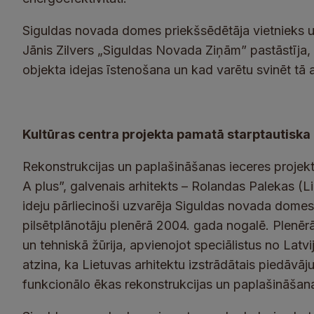
Siguldas novada domes priekšsēdētāja vietnieks u
Jānis Zilvers „Siguldas Novada Ziņām” pastāstīja,
objekta idejas īstenošana un kad varētu svinēt tā 
Kultūras centra projekta pamatā starptautiska
Rekonstrukcijas un paplašināšanas ieceres projekta
A plus”, galvenais arhitekts – Rolandas Palekas (Li
ideju pārliecinoši uzvarēja Siguldas novada domes 
pilsētplānotāju plenērā 2004. gada nogalē. Plenērā 
un tehniskā žūrija, apvienojot speciālistus no Latvi
atzina, ka Lietuvas arhitektu izstrādātais piedāvāj
funkcionālo ēkas rekonstrukcijas un paplašināšana