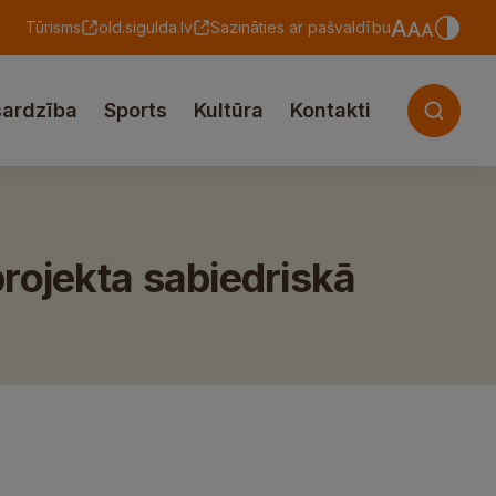
Tūrisms
old.sigulda.lv
Sazināties ar pašvaldību
sardzība
Sports
Kultūra
Kontakti
rojekta sabiedriskā