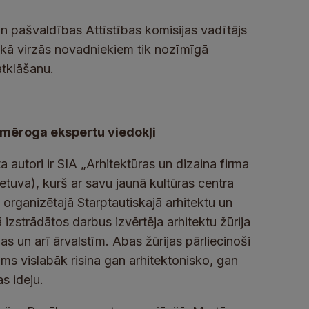
n pašvaldības Attīstības komisijas vadītājs
 kā virzās novadniekiem tik nozīmīgā
atklāšanu.
 mēroga ekspertu viedokļi
 autori ir SIA „Arhitektūras un dizaina firma
etuva), kurš ar savu jaunā kultūras centra
organizētajā Starptautiskajā arhitektu un
izstrādātos darbus izvērtēja arhitektu žūrija
jas un arī ārvalstīm. Abas žūrijas pārliecinoši
ums vislabāk risina gan arhitektonisko, gan
s ideju.