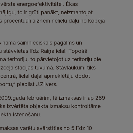
vērsta energoefektivitātei. Ēkas
mājīgu, to ir grūti panākt, neizmantojot
 procentuāli aizņem nelielu daļu no kopējā
ras nama saimnieciskais pagalms un
 stāvvietas līdz Raiņa ielai. Topošā
teritoriju, to pārvietojot uz teritoriju pie
zceļa stacijas tuvumā. Stāvlaukumi tiks
centrā, lielai daļai apmeklētāju dodot
rtu,” piebilst J.Zilvers.
 2009.gada februārim, tā izmaksas ir ap 289
tiks izvērtēta objekta izmaksu kontroltāme
jekta īstenošanu.
maksas varētu svārstīties no 5 līdz 10