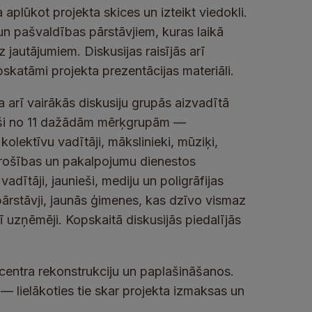
aplūkot projekta skices un izteikt viedokli.
 un pašvaldības pārstāvjiem, kuras laikā
 jautājumiem. Diskusijas raisījās arī
pskatāmi projekta prezentācijas materiāli.
ta arī vairākās diskusiju grupās aizvadītā
ieši no 11 dažādām mērķgrupām —
kolektīvu vadītāji, mākslinieki, mūziķi,
drošības un pakalpojumu dienestos
adītāji, jaunieši, mediju un poligrāfijas
pārstāvji, jaunās ģimenes, kas dzīvo vismaz
 uzņēmēji. Kopskaitā diskusijās piedalījās
 centra rekonstrukciju un paplašināšanos.
 — lielākoties tie skar projekta izmaksas un