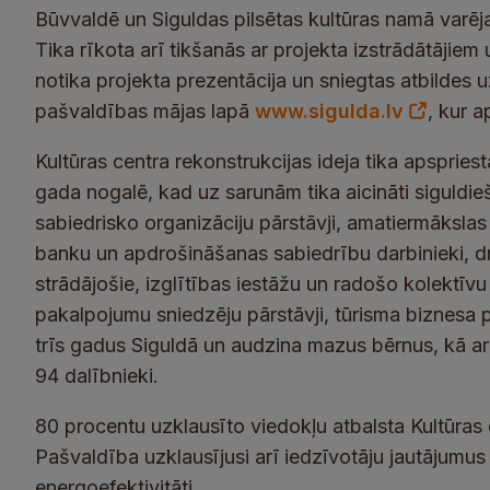
Būvvaldē un Siguldas pilsētas kultūras namā varēja 
Tika rīkota arī tikšanās ar projekta izstrādātājiem
notika projekta prezentācija un sniegtas atbildes uz
pašvaldības mājas lapā
www.sigulda.lv
, kur a
Kultūras centra rekonstrukcijas ideja tika apspries
gada nogalē, kad uz sarunām tika aicināti siguld
sabiedrisko organizāciju pārstāvji, amatiermākslas 
banku un apdrošināšanas sabiedrību darbinieki, 
strādājošie, izglītības iestāžu un radošo kolektīvu v
pakalpojumu sniedzēju pārstāvji, tūrisma biznesa 
trīs gadus Siguldā un audzina mazus bērnus, kā arī
94 dalībnieki.
80 procentu uzklausīto viedokļu atbalsta Kultūras
Pašvaldība uzklausījusi arī iedzīvotāju jautājumus
energoefektivitāti.