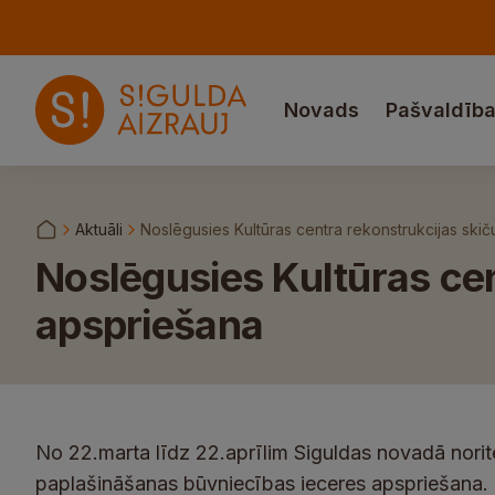
Novads
Pašvaldīb
Aktuāli
Noslēgusies Kultūras centra rekonstrukcijas ski
Noslēgusies Kultūras cen
apspriešana
No 22.marta līdz 22.aprīlim Siguldas novadā noritē
paplašināšanas būvniecības ieceres apspriešana. 