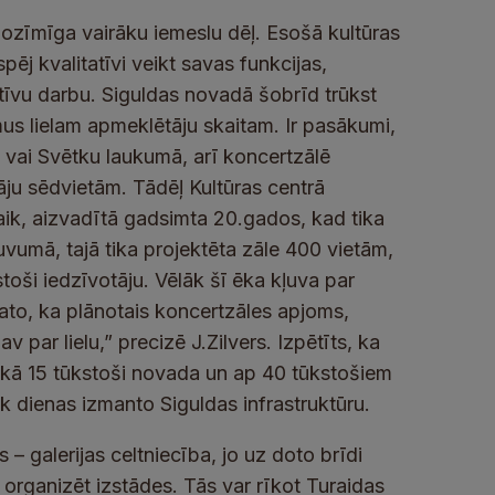
nozīmīga vairāku iemeslu dēļ. Esošā kultūras
ēj kvalitatīvi veikt savas funkcijas,
īvu darbu. Siguldas novadā šobrīd trūkst
mus lielam apmeklētāju skaitam. Ir pasākumi,
 vai Svētku laukumā, arī koncertzālē
tāju sēdvietām. Tādēļ Kultūras centrā
ik, aizvadītā gadsimta 20.gados, kad tika
umā, tajā tika projektēta zāle 400 vietām,
stoši iedzīvotāju. Vēlāk šī ēka kļuva par
ato, ka plānotais koncertzāles apjoms,
par lielu,” precizē J.Zilvers. Izpētīts, ka
nekā 15 tūkstoši novada un ap 40 tūkstošiem
k dienas izmanto Siguldas infrastruktūru.
 – galerijas celtniecība, jo uz doto brīdi
r organizēt izstādes. Tās var rīkot Turaidas