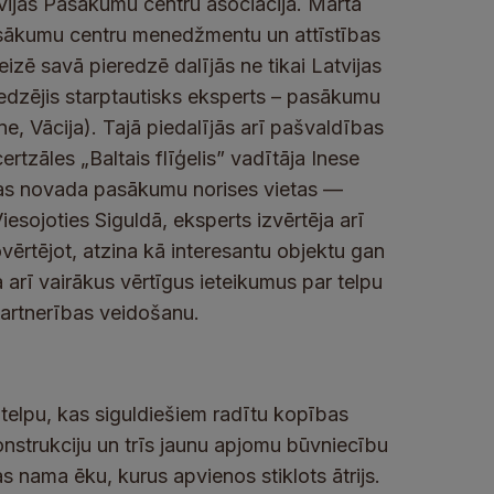
ijas Pasākumu centru asociācijā. Martā
pasākumu centru menedžmentu un attīstības
izē savā pieredzē dalījās ne tikai Latvijas
redzējis starptautisks eksperts – pasākumu
ne, Vācija). Tajā piedalījās arī pašvaldības
rtzāles „Baltais flīģelis” vadītāja Inese
ldas novada pasākumu norises vietas —
Viesojoties Siguldā, eksperts izvērtēja arī
ovērtējot, atzina kā interesantu objektu gan
 arī vairākus vērtīgus ieteikumus par telpu
partnerības veidošanu.
 telpu, kas siguldiešiem radītu kopības
onstrukciju un trīs jaunu apjomu būvniecību
as nama ēku, kurus apvienos stiklots ātrijs.