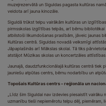
muzejrezervātā un Siguldas pagasta kultūras namā,
veidota arī jauna kinozāle.
Siguldā trūkst telpu vairākām kultūras un izglītība
pirmsskolas izglītības telpās, arī bērnu bibliotēkai 
atbilstoši likumdošanas prasībām, jāveic jaunas bi
Kultūras centrā. Siguldas novadā veiksmīgi attīst
Jāpaplašinās arī Mākslas skolai. Tā tiks pārvietota 
atstājot Mūzikas skolas un koncertzāles attīstība
Jaunajā, daudzfunkcionālajā kultūras centrā tiek 
jauniešu atpūtas centrs, bērnu nodarbību un atpūt
Topošais Kultūras centrs – reģionāla un nacio
„Līdz šim Siguldai nav izdevies piesaistīt vairāku
uzmanību tieši nepiemērotu telpu dēļ, piemēram, li