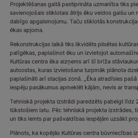
Projektēšanas gaitā pastiprināta uzmanība tiks pie
savienojošais stiklotais ātrijs ēku veidos gaišu un 
dabīgo apgaismojumu. Taču stiklotās konstrukcijas
ēkas apjoma.
Rekonstrukcijas laikā tiks likvidēts pilsētas kultū
palīgēkas, paplašinot ēku un izvietojot automašīnu
Kultūras centra ēka aizņems arī šī brīža stāvlaukuma 
autoostas, kuras izvietošana turpmāk plānota dzel
paplašināti arī stacijas zonā. „Ēka atradīsies pašā 
iespēju pasākumus apmeklēt kājām, nevis ar transpo
T
ehniskā projekta izstrādi paredzēts pabeigt līdz
tūkstošiem latu.
Pēc tehniskā projekta izstrādes, 
un tiks lemts par pašvaldības iespējām uzsākt pro
Plānots, ka kopējās
Kultūras centra būvniecības iz