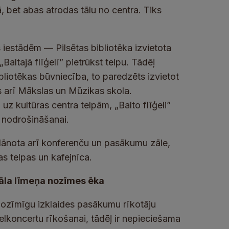
 bet abas atrodas tālu no centra. Tiks
s iestādēm — Pilsētas bibliotēka izvietota
„Baltajā flīģelī” pietrūkst telpu. Tādēļ
bliotēkas būvniecība, to paredzēts izvietot
ās arī Mākslas un Mūzikas skola.
uz kultūras centra telpām, „Balto flīģeli”
s nodrošināšanai.
plānota arī konferenču un pasākumu zāle,
as telpas un kafejnīca.
nāla līmeņa nozīmes ēka
 nozīmīgu izklaides pasākumu rīkotāju
elkoncertu rīkošanai, tādēļ ir nepieciešama