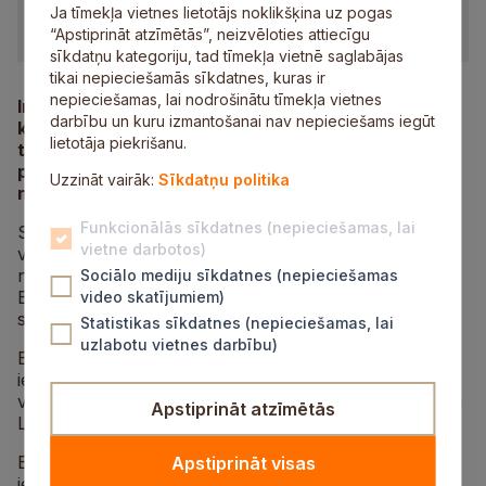
Ja tīmekļa vietnes lietotājs noklikšķina uz pogas
“Apstiprināt atzīmētās”, neizvēloties attiecīgu
sīkdatņu kategoriju, tad tīmekļa vietnē saglabājas
tikai nepieciešamās sīkdatnes, kuras ir
nepieciešamas, lai nodrošinātu tīmekļa vietnes
Ir noslēgusies iedzīvotāju balsošana par
darbību un kuru izmantošanai nav nepieciešams iegūt
kandidātiem Siguldas pagasta iedzīvotāju padomē,
lietotāja piekrišanu.
tādējādi Siguldas novadā ir izveidotas visas
plānotās iedzīvotāju padomes, pārstāvot katru
Uzzināt vairāk:
Sīkdatņu politika
novada teritoriju.
Funkcionālās sīkdatnes (nepieciešamas, lai
Siguldas pagasta iedzīvotāju padomes balsojumā
vietne darbotos)
varēja piedalīties Siguldas pagastā deklarēti
novadnieki, kuri sasnieguši 16 gadu vecumu.
Sociālo mediju sīkdatnes (nepieciešamas
Balsojums notika gan elektroniski, gan klātienē. Kopā
video skatījumiem)
saņemtas 25 balsojuma veidlapas.
Statistikas sīkdatnes (nepieciešamas, lai
uzlabotu vietnes darbību)
Balsojuma rezultātus apkopoja pašvaldības izveidota
iedzīvotāju padomju balsu skaitīšanas komisija. Ņemot
vērā, ka diviem kandidātiem (Kristīnei Lapiņai un Leldei
Apstiprināt atzīmētās
Lapsai) bija vienāds balsu skaits, komisija veica izlozi.
Balsu apkopošanas rezultātā Siguldas pagasta
Apstiprināt visas
iedzīvotāju padomē
iebalsoti
šādi kandidāti: