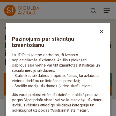
Aktuāli
Noslēdzoties iedzīvotāju
Paziņojums par sīkdatņu
balsojumam, Siguldas novadā
izmantošanu
izveidota astotā iedzīvotāju
Lai šī tīmekļvietne darbotos, tā izmanto
padome
nepieciešamās sīkdatnes. Ar Jūsu piekrišanu
papildus šajā vietnē var tikt izmantotas statistikas un
sociālo mediju sīkdatnes:
- Statistikas sīkdatnes (nepieciešamas, lai uzlabotu
vietnes darbību un lietošanas pieredzi);
- Sociālo mediju sīkdatnes (video skatījumiem).
Jūs varat piekrist visām sīkdatnēm, noklikšķinot uz
pogas “Apstiprināt visas” vai veikt atsevišķu sīkdatņu
izvēli, izvēloties attiecīgo sīkdatņu kategoriju un
noklikšķinot uz pogas “Apstiprināt atzīmētās”.