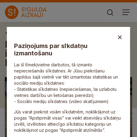
Aktuāli
No 3. jūlija Mores pamatskolai
Paziņojums par sīkdatņu
ir jauna direktore – Marika
izmantošanu
Busote-Uzuliņa
Lai šī tīmekļvietne darbotos, tā izmanto
nepieciešamās sīkdatnes. Ar Jūsu piekrišanu
papildus šajā vietnē var tikt izmantotas statistikas un
sociālo mediju sīkdatnes:
- Statistikas sīkdatnes (nepieciešamas, lai uzlabotu
vietnes darbību un lietošanas pieredzi);
- Sociālo mediju sīkdatnes (video skatījumiem).
Jūs varat piekrist visām sīkdatnēm, noklikšķinot uz
pogas “Apstiprināt visas” vai veikt atsevišķu sīkdatņu
izvēli, izvēloties attiecīgo sīkdatņu kategoriju un
noklikšķinot uz pogas “Apstiprināt atzīmētās”.