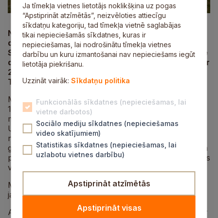
Ja tīmekļa vietnes lietotājs noklikšķina uz pogas
“Apstiprināt atzīmētās”, neizvēloties attiecīgu
sīkdatņu kategoriju, tad tīmekļa vietnē saglabājas
Noslēdzies konkurss uz Mores pamatskolas
tikai nepieciešamās sīkdatnes, kuras ir
direktora/-es amata vakanci uz noteiktu laiku.
nepieciešamas, lai nodrošinātu tīmekļa vietnes
Siguldas novada pašvaldības 29. jūnija domes sēdē
darbību un kuru izmantošanai nav nepieciešams iegūt
deputāti nolēma par Mores pamatskolas direktori ar
lietotāja piekrišanu.
2023. gada 3. jūliju iecelt Mariku Busoti-Uzuliņu uz
Uzzināt vairāk:
Sīkdatņu politika
Tīnas Blūmas prombūtnes laiku.
M. Busote-Uzuliņa Mores pamatskolā laika posmā no
Funkcionālās sīkdatnes (nepieciešamas, lai
1992. līdz 2002. gadam strādājusi par vizuālās
vietne darbotos)
mākslas skolotāju. Teju 18 gadu garumā M. Busote-
Sociālo mediju sīkdatnes (nepieciešamas
Uzuliņa sevi apliecināja vadošā amatā – vadot Amatas
video skatījumiem)
novada Mūzikas un mākslas skolu, bet kopš 2022.
Statistikas sīkdatnes (nepieciešamas, lai
gada strādā Nītaures Mūzikas un mākslas pamatskolā
uzlabotu vietnes darbību)
par keramikas skolotāju un izglītības iestādes vadītājas
vietnieci.
Apstiprināt atzīmētās
M. Busote-Uzuliņa novērtē doto iespēju, sakot, ka
jaunajā amatā turpinās direktores T. Blūmas iestrādes.
Apstiprināt visas
Ar Mores pamatskolas direktori M. Busoti-Uzuliņu var