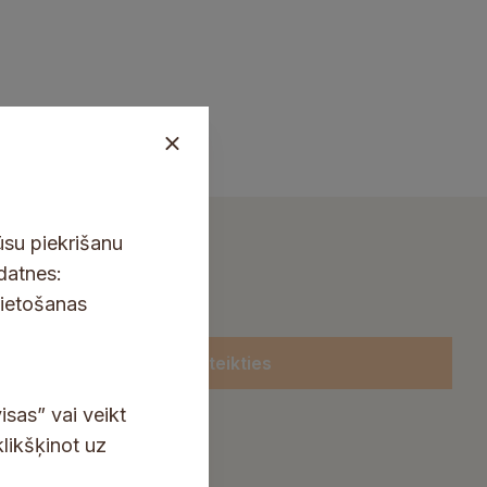
ūsu piekrišanu
kdatnes:
lietošanas
Pieteikties
isas” vai veikt
klikšķinot uz