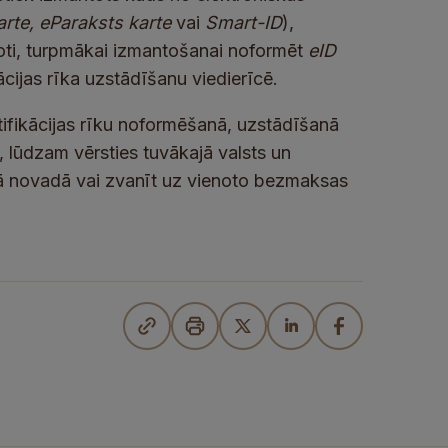
arte, eParaksts
karte
vai
Smart-ID
),
Proti, turpmākai izmantošanai noformēt
eID
kācijas rīka uzstādīšanu viedierīcē.
tifikācijas rīku noformēšanā, uzstādīšanā
 lūdzam vērsties tuvākajā valsts un
rā novadā vai zvanīt uz vienoto bezmaksas