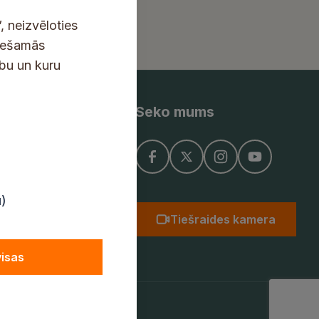
, neizvēloties
ciešamās
ību un kuru
Seko mums
ņojums
u)
Tiešraides kamera
visas