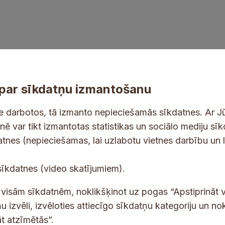
par sīkdatņu izmantošanu
ne darbotos, tā izmanto nepieciešamās sīkdatnes. Ar J
tnē var tikt izmantotas statistikas un sociālo mediju sī
tes un jaunumus savā e-pastā
datnes (nepieciešamas, lai uzlabotu vietnes darbību un 
E
sīkdatnes (video skatījumiem).
-
p
 saņemšanai e-pastā.
t visām sīkdatnēm, noklikšķinot uz pogas “Apstiprināt v
a
u izvēli, izvēloties attiecīgo sīkdatņu kategoriju un no
s
t atzīmētās”.