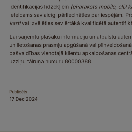
identifikācijas līdzekļiem
(eParaksts mobile, eID k
ieteicams savlaicīgi pārliecināties par iespējām. 
karti
vai izvēlēties sev ērtākā kvalificētā autentifi
Lai saņemtu plašāku informāciju un atbalstu auten
un lietošanas prasmju apgūšanā vai pilnveidošanā,
pašvaldības vienotajā klientu apkalpošanas cent
uzziņu tālruņa numuru 80000388.
Publicēts
17 Dec 2024