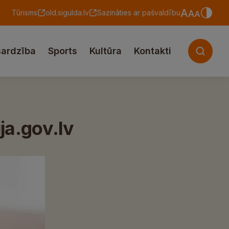
Tūrisms
old.sigulda.lv
Sazināties ar pašvaldību
sardzība
Sports
Kultūra
Kontakti
ija.gov.lv