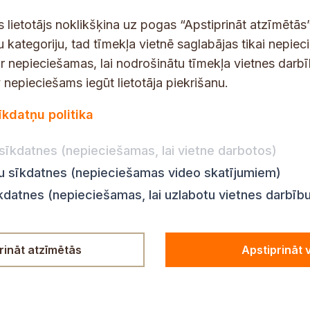
t
s
s lietotājs noklikšķina uz pogas “Apstiprināt atzīmētās”
*
u kategoriju, tad tīmekļa vietnē saglabājas tikai nepie
ir nepieciešamas, lai nodrošinātu tīmekļa vietnes darb
nepieciešams iegūt lietotāja piekrišanu.
dības darba laiks
Par vietni
īkdatņu politika
Vietnes karte
:
8.00–18.00
Privātuma politika
8.00–17.00
sīkdatnes (nepieciešamas, lai vietne darbotos)
Piekļūstamības pazi
:
8.00–17.00
ju sīkdatnes (nepieciešamas video skatījumiem)
Ziņot KNAB
en:
8.00–18.00
īkdatnes (nepieciešamas, lai uzlabotu vietnes darbīb
n:
8.00–14.00
rināt atzīmētās
Apstiprināt 
© Siguldas novada pašvaldība,
2024