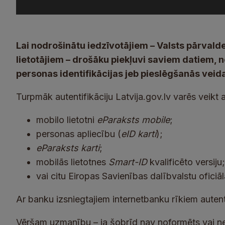
Lai nodrošinātu iedzīvotājiem – Valsts pārvald
lietotājiem – drošāku piekļuvi saviem datiem, n
personas identifikācijas jeb pieslēgšanās veida
Turpmāk autentifikāciju Latvija.gov.lv varēs veikt a
mobilo lietotni
eParaksts mobile
;
personas apliecību (
eID karti
);
eParaksts karti
;
mobilās lietotnes
Smart-ID
kvalificēto versiju;
vai citu Eiropas Savienības dalībvalstu oficiāl
Ar banku izsniegtajiem internetbanku rīkiem autent
Vēršam uzmanību – ja šobrīd nav noformēts vai ne