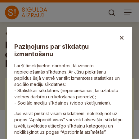
Aktuāli
Nacionālo bruņoto spēku
Paziņojums par sīkdatņu
orķestris sveiks dāmas ar
izmantošanu
koncertu
Lai šī tīmekļvietne darbotos, tā izmanto
nepieciešamās sīkdatnes. Ar Jūsu piekrišanu
papildus šajā vietnē var tikt izmantotas statistikas un
sociālo mediju sīkdatnes:
- Statistikas sīkdatnes (nepieciešamas, lai uzlabotu
vietnes darbību un lietošanas pieredzi);
- Sociālo mediju sīkdatnes (video skatījumiem).
Jūs varat piekrist visām sīkdatnēm, noklikšķinot uz
pogas “Apstiprināt visas” vai veikt atsevišķu sīkdatņu
izvēli, izvēloties attiecīgo sīkdatņu kategoriju un
noklikšķinot uz pogas “Apstiprināt atzīmētās”.