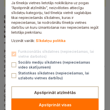
Ja tīmekļa vietnes lietotājs noklikšķina uz pogas
“Apstiprināt atzīmētās”, neizvēloties attiecīgu
sīkdatņu kategoriju, tad tīmekļa vietnē saglabājas
Sagaidot Starptautisko sieviešu dienu, Nacionālo
tikai nepieciešamās sīkdatnes, kuras ir
bruņoto spēku orķestris sagatavojis muzikālu
nepieciešamas, lai nodrošinātu tīmekļa vietnes
dāvanu. 8.martā NBS orķestra kameransambļi
darbību un kuru izmantošanai nav nepieciešams iegūt
ielūdz visas daiļā dzimuma pārstāves uz svētku
lietotāja piekrišanu.
koncertu „Tev vienīgajai!” Siguldas koncertzālē
Uzzināt vairāk:
Sīkdatņu politika
„Baltais flīģelis”.
Koncertā piedalīsies Nacionālo bruņoto spēku
Funkcionālās sīkdatnes (nepieciešamas, lai
orķestra kameransambļi: klasiskais kvartets,
vietne darbotos)
sitaminstrumentu ansamblis, metāla
Sociālo mediju sīkdatnes (nepieciešamas
pūšaminstrumentu kvintets, saksofonu kvartets, lielais
video skatījumiem)
metāla pūšaminstrumentu ansamblis un klarnešu
Statistikas sīkdatnes (nepieciešamas, lai
kvartets „Quattro Differente”.
uzlabotu vietnes darbību)
Ansambļu mūziķi savās koncertprogrammās iekļāvuši
plašu un daudzveidīgu repertuāru visdažādākajām
Apstiprināt atzīmētās
gaumēm: no Džordža Geršvina līdz Raimondam
Paulam, no klasikas līdz filmu mūzikai, no džeza līdz
Apstiprināt visas
mūsdienu mūzikas novirzieniem. Pirmo reizi Siguldā