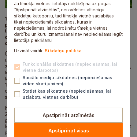
Ja tīmekļa vietnes lietotājs noklikšķina uz pogas
“Apstiprināt atzīmētās”, neizvēloties attiecīgu
sīkdatņu kategoriju, tad tīmekļa vietnē saglabājas
19. aprīlī plkst. 11.00 Siguldas novada Mores
tikai nepieciešamās sīkdatnes, kuras ir
pagasta “Kalna Vaizuļos” Rīgas Latviešu biedrības
nepieciešamas, lai nodrošinātu tīmekļa vietnes
(RLB) Folkloras komisija aicina pavadīt
darbību un kuru izmantošanai nav nepieciešams iegūt
daudzveidīgām aktivitātēm bagātu Ūsiņdienu
lietotāja piekrišanu.
dižozola paēnā.
Uzzināt vairāk:
Sīkdatņu politika
Ūsiņi ir seni latviešu pavasara svētki starp Lielo dienu
un Jāņiem. Ūsiņš latviešu mitoloģijā tiek uzskatīts par
Funkcionālās sīkdatnes (nepieciešamas, lai
ziedoņa un plaukšanas dievību, zirgu un bišu aizgādni,
vietne darbotos)
kā arī par pavasara un gaismas simbolu. Vēlākos
Sociālo mediju sīkdatnes (nepieciešamas
laikos arī Juri jeb Jurģi daudzināja kā zirgu aizbildni.
video skatījumiem)
19. gs. sākumā Jurģi latviešu kultūrā izveidojās par
darba gaitu sākšanas un nobeiguma vienošanās laiku
Statistikas sīkdatnes (nepieciešamas, lai
starp saimniekiem un gājējiem (strādniekiem).
uzlabotu vietnes darbību)
No “Kalna Vaizuļu” saimniekdēla Jura Porieša (1922–
2010) stāstītā zināms, ka šeit pavasara darbi notikuši
Apstiprināt atzīmētās
gan ikdienā, gan talkās, kad kopā sanākuši radi un
kaimiņi. Arī mūsdienās talkas “Kalna Vaizuļos” turpinās
Apstiprināt visas
jau vairākus gadus Margitas Porietes vadībā ar