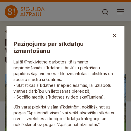
Aktuāli
Mores pagasta “Kalna
Paziņojums par sīkdatņu
Vaizuļos” norisināsies talka
izmantošanu
Ūsiņdienas noskaņās
Lai šī tīmekļvietne darbotos, tā izmanto
nepieciešamās sīkdatnes. Ar Jūsu piekrišanu
papildus šajā vietnē var tikt izmantotas statistikas un
sociālo mediju sīkdatnes:
- Statistikas sīkdatnes (nepieciešamas, lai uzlabotu
vietnes darbību un lietošanas pieredzi);
- Sociālo mediju sīkdatnes (video skatījumiem).
Jūs varat piekrist visām sīkdatnēm, noklikšķinot uz
pogas “Apstiprināt visas” vai veikt atsevišķu sīkdatņu
izvēli, izvēloties attiecīgo sīkdatņu kategoriju un
noklikšķinot uz pogas “Apstiprināt atzīmētās”.