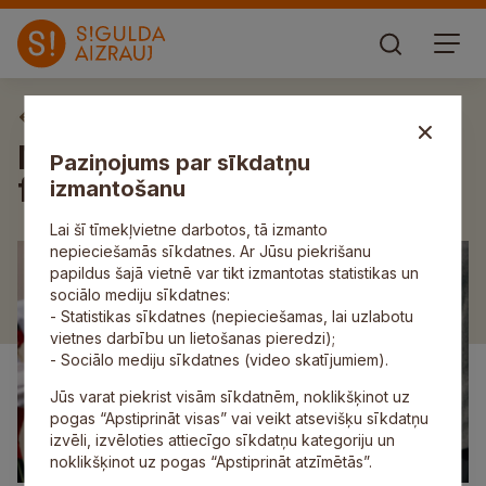
Aktuāli
Morē norisināsies senioru
Paziņojums par sīkdatņu
festivāls “Zelta ritmi”
izmantošanu
Lai šī tīmekļvietne darbotos, tā izmanto
nepieciešamās sīkdatnes. Ar Jūsu piekrišanu
papildus šajā vietnē var tikt izmantotas statistikas un
sociālo mediju sīkdatnes:
- Statistikas sīkdatnes (nepieciešamas, lai uzlabotu
vietnes darbību un lietošanas pieredzi);
- Sociālo mediju sīkdatnes (video skatījumiem).
Jūs varat piekrist visām sīkdatnēm, noklikšķinot uz
pogas “Apstiprināt visas” vai veikt atsevišķu sīkdatņu
izvēli, izvēloties attiecīgo sīkdatņu kategoriju un
noklikšķinot uz pogas “Apstiprināt atzīmētās”.