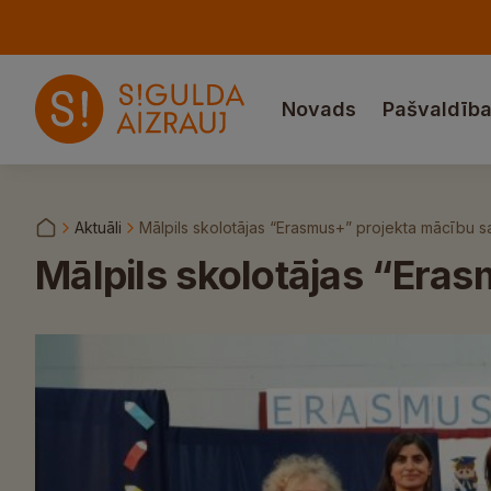
Novads
Pašvaldīb
Aktuāli
Mālpils skolotājas “Erasmus+” projekta mācību s
Mālpils skolotājas “Era