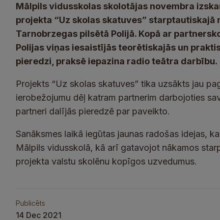
Mālpils vidusskolas skolotājas novembra izsk
projekta “Uz skolas skatuves” starptautiskaj
Tarnobrzegas pilsētā Polijā. Kopā ar partnersko
Polijas viņas iesaistījās teorētiskajās un prak
pieredzi, praksē iepazina radio teātra darbību.
Projekts “Uz skolas skatuves” tika uzsākts jau p
ierobežojumu dēļ katram partnerim darbojoties savā
partneri dalījās pieredzē par paveikto.
Sanāksmes laikā iegūtas jaunas radošas idejas, k
Mālpils vidusskolā, kā arī gatavojot nākamos star
projekta valstu skolēnu kopīgos uzvedumus.
Publicēts
14 Dec 2021