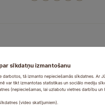
par sīkdatņu izmantošanu
ne darbotos, tā izmanto nepieciešamās sīkdatnes. Ar J
tnē var tikt izmantotas statistikas un sociālo mediju sī
tes un jaunumus savā e-pastā
datnes (nepieciešamas, lai uzlabotu vietnes darbību un 
E
sīkdatnes (video skatījumiem).