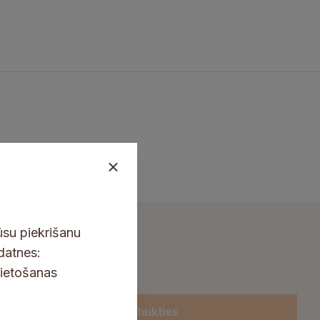
ūsu piekrišanu
kdatnes:
lietošanas
Pieteikties