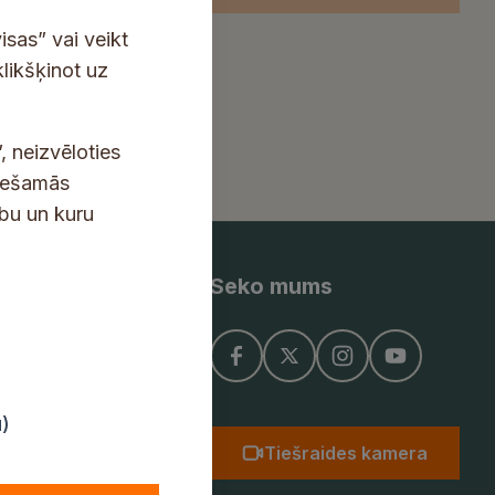
isas” vai veikt
klikšķinot uz
, neizvēloties
ciešamās
ību un kuru
Seko mums
ņojums
u)
Tiešraides kamera