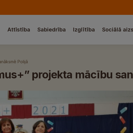
a
Attīstība
Sabiedrība
Izglītība
Sociālā aiz
anāksmē Polijā
smus+” projekta mācību san