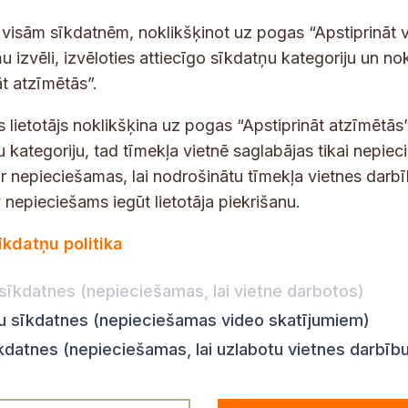
-
p
 saņemšanai e-pastā.
t visām sīkdatnēm, noklikšķinot uz pogas “Apstiprināt v
a
u izvēli, izvēloties attiecīgo sīkdatņu kategoriju un no
s
t atzīmētās”.
t
s
s lietotājs noklikšķina uz pogas “Apstiprināt atzīmētās”
*
u kategoriju, tad tīmekļa vietnē saglabājas tikai nepie
ir nepieciešamas, lai nodrošinātu tīmekļa vietnes darb
nepieciešams iegūt lietotāja piekrišanu.
dības darba laiks
Par vietni
īkdatņu politika
Vietnes karte
:
8.00–18.00
Privātuma politika
8.00–17.00
sīkdatnes (nepieciešamas, lai vietne darbotos)
Piekļūstamības pazi
:
8.00–17.00
ju sīkdatnes (nepieciešamas video skatījumiem)
Ziņot KNAB
en:
8.00–18.00
īkdatnes (nepieciešamas, lai uzlabotu vietnes darbīb
n:
8.00–14.00