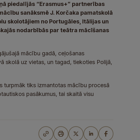
aņā piedalījās “Erasmus+” partnerības
ā mācību sanāksmē J. Korčaka pamatskolā
lu skolotājiem no Portugāles, Itālijas un
tiskajās nodarbībās par teātra mācīšanas
agājušajā mācību gadā, ceļošanas
 skolā uz vietas, un tagad, tiekoties Polijā,
as turpmāk tiks izmantotas mācību procesā
ptautiskos pasākumus, tai skaitā visu