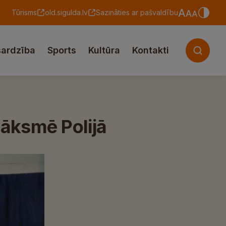
Tūrisms
old.sigulda.lv
Sazināties ar pašvaldību
sardzība
Sports
Kultūra
Kontakti
āksmē Polijā