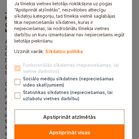
Ja tīmekļa vietnes lietotājs noklikšķina uz pogas
“Apstiprināt atzīmētās”, neizvēloties attiecīgu
Jau sestdien, 3. februārī, pulksten 19.00 Mālpils
sīkdatņu kategoriju, tad tīmekļa vietnē saglabājas
Kultūras centrā viesosies populārā šlāgermūzikas
tikai nepieciešamās sīkdatnes, kuras ir
grupa “Galaktika” ar jaunā albūma prezentācijas
nepieciešamas, lai nodrošinātu tīmekļa vietnes
koncertu “Mums pieder tik daudz”.
darbību un kuru izmantošanai nav nepieciešams iegūt
lietotāja piekrišanu.
Abiem grupas dibinātājiem – solistam Normundam
Zušam un taustiņinstrumentālistam Vitoldam
Uzzināt vairāk:
Sīkdatņu politika
Gorņevam – pievienosies pavadošā grupa “Crazy
Daisy”, kurā muzicē Raitis Keišs – bass, Gatis Ivans –
Funkcionālās sīkdatnes (nepieciešamas, lai
ģitāras, Mikus Rullis – bungas, Haralds Stenclavs –
vietne darbotos)
taustiņinstrumenti.
Sociālo mediju sīkdatnes (nepieciešamas
Grupas dalībnieki saka: “2019. gadā tika plānots izdot
video skatījumiem)
trešo studijas albumu un, ar priecīgu sirdi, doties pie
Statistikas sīkdatnes (nepieciešamas, lai
jums, taču tad, uznākot lielās dižķibeles gadiem, viss
uzlabotu vietnes darbību)
aprāvās, un dziesmas palika neizdziedātas un
neizklausītas. Tāpēc šobrīd mēs nākam pie jums ar
jaunu albumu un Vislatvijas koncerttūri “Mums pieder
Apstiprināt atzīmētās
tik daudz”. Tas ir prieka mirklis, jo atkal varam būt
kopā, varam viens otram sniegt labas emocijas – gan
Apstiprināt visas
ar jaunām dziesmām, gan – pats galvenais – līdzās