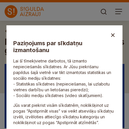
Aktuāli
Mālpils Kultūras centrā notiks
Paziņojums par sīkdatņu
grupas “Galaktika” koncerts
izmantošanu
Lai šī tīmekļvietne darbotos, tā izmanto
nepieciešamās sīkdatnes. Ar Jūsu piekrišanu
papildus šajā vietnē var tikt izmantotas statistikas un
sociālo mediju sīkdatnes:
- Statistikas sīkdatnes (nepieciešamas, lai uzlabotu
vietnes darbību un lietošanas pieredzi);
- Sociālo mediju sīkdatnes (video skatījumiem).
Jūs varat piekrist visām sīkdatnēm, noklikšķinot uz
pogas “Apstiprināt visas” vai veikt atsevišķu sīkdatņu
izvēli, izvēloties attiecīgo sīkdatņu kategoriju un
noklikšķinot uz pogas “Apstiprināt atzīmētās”.