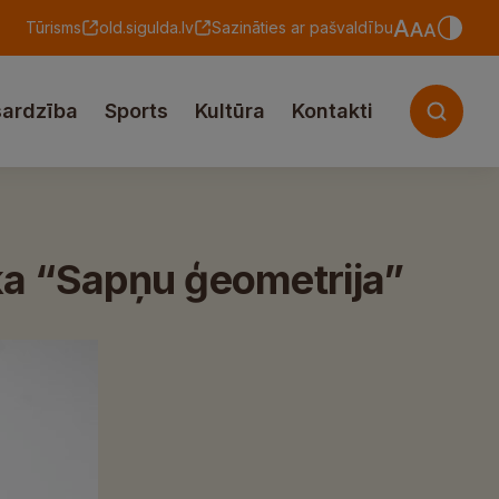
Tūrisms
old.sigulda.lv
Sazināties ar pašvaldību
sardzība
Sports
Kultūra
Kontakti
aka “Sapņu ģeometrija”