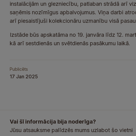
instalācijām un glezniecību, patlaban strādā arī vi
saņēmis nozīmīgus apbalvojumus. Viņa darbi atrod
arī piesaistījuši kolekcionāru uzmanību visā pasau
Izstāde būs apskatāma no 19. janvāra līdz 12. mar
kā arī sestdienās un svētdienās pasākumu laikā.
Publicēts
17 Jan 2025
Vai šī informācija bija noderīga?
Jūsu atsauksme palīdzēs mums uzlabot šo vietni