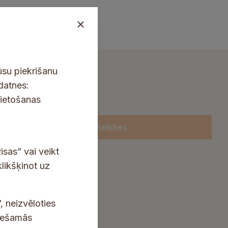
ūsu piekrišanu
kdatnes:
lietošanas
Pieteikties
isas” vai veikt
klikšķinot uz
, neizvēloties
ciešamās