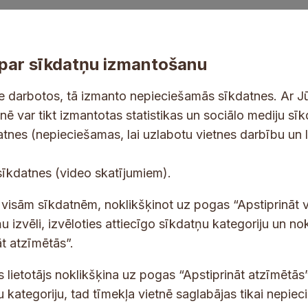
par sīkdatņu izmantošanu
ne darbotos, tā izmanto nepieciešamās sīkdatnes. Ar J
tnē var tikt izmantotas statistikas un sociālo mediju sī
tes un jaunumus savā e-pastā
datnes (nepieciešamas, lai uzlabotu vietnes darbību un 
E
sīkdatnes (video skatījumiem).
-
p
 saņemšanai e-pastā.
t visām sīkdatnēm, noklikšķinot uz pogas “Apstiprināt v
a
u izvēli, izvēloties attiecīgo sīkdatņu kategoriju un no
s
t atzīmētās”.
t
s
s lietotājs noklikšķina uz pogas “Apstiprināt atzīmētās”
*
u kategoriju, tad tīmekļa vietnē saglabājas tikai nepie