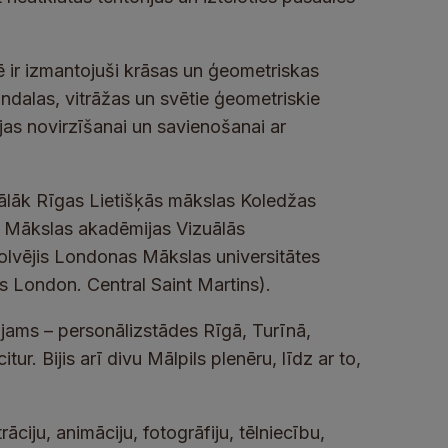
rē ir izmantojuši krāsas un ģeometriskas
ndalas, vitrāžas un svētie ģeometriskie
ģijas novirzīšanai un savienošanai ar
tālāk Rīgas Lietišķās mākslas Koledžas
as Mākslas akadēmijas Vizuālās
lvējis Londonas Mākslas universitātes
ts London. Central Saint Martins).
rojams – personālizstādes Rīgā, Turīnā,
r. Bijis arī divu Mālpils plenēru, līdz ar to,
āciju, animāciju, fotogrāfiju, tēlniecību,