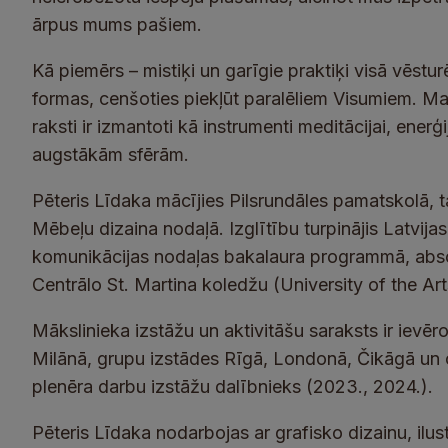
ārpus mums pašiem.
Kā piemērs – mistiķi un garīgie praktiķi visā vēstu
formas, cenšoties piekļūt paralēliem Visumiem. Ma
raksti ir izmantoti kā instrumenti meditācijai, ener
augstākām sfērām.
Pēteris Līdaka mācījies Pilsrundāles pamatskolā, 
Mēbeļu dizaina nodaļā. Izglītību turpinājis Latvij
komunikācijas nodaļas bakalaura programmā, abso
Centrālo St. Martina koledžu (University of the Ar
Mākslinieka izstāžu un aktivitāšu saraksts ir ievē
Milānā, grupu izstādes Rīgā, Londonā, Čikāgā un citu
plenēra darbu izstāžu dalībnieks (2023., 2024.).
Pēteris Līdaka nodarbojas ar grafisko dizainu, ilustr