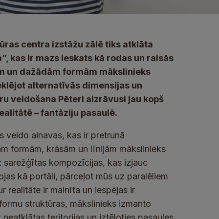
ūras centra izstāžu zālē tiks atklāta
a”, kas
ir mazs ieskats kā rodas un raisās
sām un dažādām formām mākslinieks
klējot alternatīvās dimensijas un
ru veidošana Pēteri aizrāvusi jau kopš
ealitātē – fantāziju pasaulē.
 veido ainavas, kas ir pretrunā
skām formām, krāsām un līnijām mākslinieks
 sarežģītas kompozīcijas, kas izjauc
bojas kā portāli, pārceļot mūs uz paralēliem
 realitāte ir mainīta un iespējas ir
formu struktūras, mākslinieks izmanto
neatklātas teritorijas un iztēloties pasaules