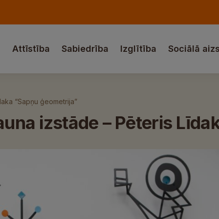
a
Attīstība
Sabiedrība
Izglītība
Sociālā aiz
Līdaka “Sapņu ģeometrija”
jauna izstāde – Pēteris Līd