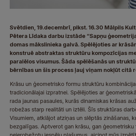
Svētdien, 19.decembrī, plkst. 16.30 Mālpils Kult
Pētera Līdaka darbu izstāde “Sapņu ģeometrij
domas mākslinieka galvā. Spēlējoties ar krā
konstruē abstraktas struktūru kompozīcijas me
paralēlos visumus. Šāda spēlēšanās un struktū
bērnības un šis process ļauj viņam nokļūt citā r
Krāsu un ģeometrisko formu struktūru kombinācijas
tradicionālajai izpratnei. Spēlējoties ar ģeometri
rada jaunas pasaules, kurās dinamiskas krāsas auž
robežas starp realitāti un iztēli. Šīs struktūras dar
Visumiem, atklājot atziņas un slēptās zināšanas, kur
bezgalīgas. Aptverot gan krāsu, gan ģeometrisku 
neierobežotu iespēju plašumus, aicinot mūs izpētīt 