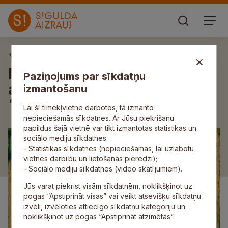
Aktuāli
Mālpils Kultūras centrā būs
Paziņojums par sīkdatņu
apskatāma miniatūru izstāde
izmantošanu
“Svētki atgriežas II”
Lai šī tīmekļvietne darbotos, tā izmanto
nepieciešamās sīkdatnes. Ar Jūsu piekrišanu
papildus šajā vietnē var tikt izmantotas statistikas un
sociālo mediju sīkdatnes:
- Statistikas sīkdatnes (nepieciešamas, lai uzlabotu
vietnes darbību un lietošanas pieredzi);
- Sociālo mediju sīkdatnes (video skatījumiem).
Jūs varat piekrist visām sīkdatnēm, noklikšķinot uz
pogas “Apstiprināt visas” vai veikt atsevišķu sīkdatņu
izvēli, izvēloties attiecīgo sīkdatņu kategoriju un
noklikšķinot uz pogas “Apstiprināt atzīmētās”.