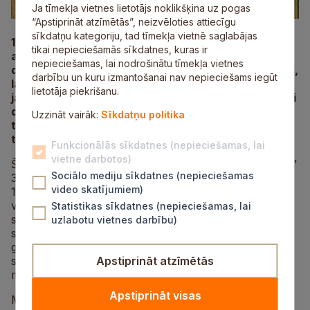
Ja tīmekļa vietnes lietotājs noklikšķina uz pogas
“Apstiprināt atzīmētās”, neizvēloties attiecīgu
sīkdatņu kategoriju, tad tīmekļa vietnē saglabājas
19. aprīlī plkst. 16.00 Mālpils Kultūras centrā tiks
tikai nepieciešamās sīkdatnes, kuras ir
atklāta miniatūru izstāde “Svētki atgriežas II”. Jau
nepieciešamas, lai nodrošinātu tīmekļa vietnes
desmito reizi mākslinieki no visas Latvijas pulcēsies,
darbību un kuru izmantošanai nav nepieciešams iegūt
lai dalītos savās radošajās idejās nelielā, bet ļoti
lietotāja piekrišanu.
jaudīgā formātā
– miniatūrā. Izstādē būs aplūkojami
darbi dažādās grafikas un eksperimentālajās
Uzzināt vairāk:
Sīkdatņu politika
tehnikās
– no linogriezuma un oforta līdz kolāžai,
tekstilmākslai un fotogrāfijai.
Funkcionālās sīkdatnes (nepieciešamas, lai
vietne darbotos)
Šī gada tēma atsaucas uz biedrības “Grafikas kamera”
Sociālo mediju sīkdatnes (nepieciešamas
30 gadu jubileju, kas tika godam nosvinēta 2024. gada
video skatījumiem)
14. decembrī, taču joprojām rezonē svinībās izteiktās
vēlmes, sapņi, cerības un nākotnes vīzijas. Kopīgā
Statistikas sīkdatnes (nepieciešamas, lai
sanākšanā tika secināts, ka tas ir skaists vecums, lai
uzlabotu vietnes darbību)
stabili apzinātos sevi kā nopietnu, radošu domubiedru
grupu, kas turpina augt, attīstīties un iepazīstināt
sabiedrību ar grafiku, tās vērtībām un nozīmi kopējā
Apstiprināt atzīmētās
mākslas telpā.
Apstiprināt visas
Miniatūra ir pateicīgs formāts, kas ļauj kompakti, bet