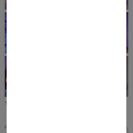
+44
Teātra dienas Laurenču sākumskolā, V.Čeičeniece
Publicēts