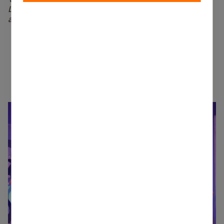
Laurenču sākumskolas direktora vietniece
audzināšanas jomā