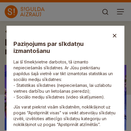
Aktuāli
Laurenču sākumskolā
Paziņojums par sīkdatņu
noslēgušās Teātra dienas
izmantošanu
Lai šī tīmekļvietne darbotos, tā izmanto
nepieciešamās sīkdatnes. Ar Jūsu piekrišanu
papildus šajā vietnē var tikt izmantotas statistikas un
sociālo mediju sīkdatnes:
- Statistikas sīkdatnes (nepieciešamas, lai uzlabotu
vietnes darbību un lietošanas pieredzi);
- Sociālo mediju sīkdatnes (video skatījumiem).
Jūs varat piekrist visām sīkdatnēm, noklikšķinot uz
pogas “Apstiprināt visas” vai veikt atsevišķu sīkdatņu
izvēli, izvēloties attiecīgo sīkdatņu kategoriju un
noklikšķinot uz pogas “Apstiprināt atzīmētās”.