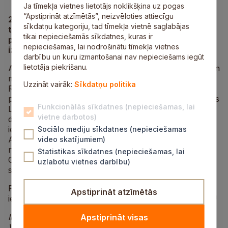
Ja tīmekļa vietnes lietotājs noklikšķina uz pogas
“Apstiprināt atzīmētās”, neizvēloties attiecīgu
26.aprīlī Laurenču sākumskolā noslēdzās
sīkdatņu kategoriju, tad tīmekļa vietnē saglabājas
tradicionālās Teātra dienas, kas šogad skatītājiem
tikai nepieciešamās sīkdatnes, kuras ir
piedāvāja piecas izrādes 1.–6.klašu skolēnu
nepieciešamas, lai nodrošinātu tīmekļa vietnes
izpildījumā.
darbību un kuru izmantošanai nav nepieciešams iegūt
lietotāja piekrišanu.
Aktieri iepazīstināja gan ar sētas Rekša, eža Pukšķa un
mazā rūķīša piedzīvojumiem izrādēs „Mūsu sētas
Uzzināt vairāk:
Sīkdatņu politika
Reksis”, „Eža Pukšķa zelta zābaciņi” un „Rūķīša
pavasaris”, gan vēstīja par upes dieva Kēfisa un nimfas
Funkcionālās sīkdatnes (nepieciešamas, lai
Leiriopes skaisto dēlu Narcisu, kuram tuvojas kāzu
vietne darbotos)
diena, bet Medūzas noburts, viņš ieskatās spogulī un
iemīlas pats sevī pasaku lugā „Medūzas lāsts” (pēc
Sociālo mediju sīkdatnes (nepieciešamas
Annas Sakses pasakas „ Narcise” motīviem). Kā
video skatījumiem)
noslēdzošā no izrādēm bija luga „Žurku vecmāmiņa
Statistikas sīkdatnes (nepieciešamas, lai
Otīlija un viņas mazbērni”, kas skatītājiem atklāja
uzlabotu vietnes darbību)
spraigu notikumu virpuli žurku mājā.
Paldies teātra pulciņa vadītājai Guntai Suhanovai par
Apstiprināt atzīmētās
ieguldīto darbu, kā arī skolēnu vecākiem par atbalstu!
Informāciju sagatavoja:
Apstiprināt visas
Vanesa Čeičiniece