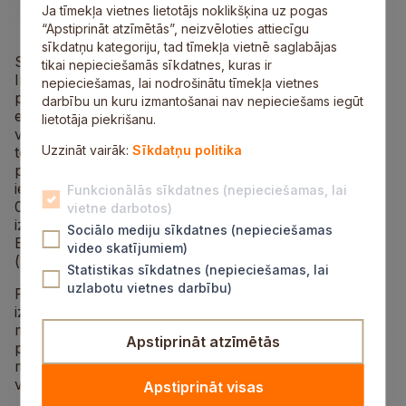
Ja tīmekļa vietnes lietotājs noklikšķina uz pogas
“Apstiprināt atzīmētās”, neizvēloties attiecīgu
sīkdatņu kategoriju, tad tīmekļa vietnē saglabājas
Siguldas novada pašvaldības Attīstības pārvaldes
tikai nepieciešamās sīkdatnes, kuras ir
Investīciju nodaļa informē, ka Lauku attīstības
nepieciešamas, lai nodrošinātu tīmekļa vietnes
programmas 2007.–2013.gadam pasākuma „Lauku
darbību un kuru izmantošanai nav nepieciešams iegūt
ekonomikas dažādošana un dzīves kvalitātes
lietotāja piekrišanu.
veicināšana vietējo attīstības stratēģiju īstenošanas
Uzzināt vairāk:
Sīkdatņu politika
teritorijā” ietvaros Siguldas novada pašvaldība īsteno
projektu „Akustisko sistēmu iegāde Siguldas novada
iedzīvotāju sabiedrisko aktivitāšu realizēšanai” (Nr.11–
Funkcionālās sīkdatnes (nepieciešamas, lai
04-LL01-L413201-000007). Projekta attiecināmo
vietne darbotos)
izmaksu summa sastāda Ls 13 160,36, no kuras
Sociālo mediju sīkdatnes (nepieciešamas
Eiropas Lauksaimniecības fonds lauku attīstībai
video skatījumiem)
(
ELFLA
) sedz 90%.
Statistikas sīkdatnes (nepieciešamas, lai
uzlabotu vietnes darbību)
Projekta ietvaros ir iegādātas akustiskās sistēmas, kas
izmantojamas gan komplektā, gan komplektu sadalot
mazākos, tādejādi nodrošinot dažāda mēroga kultūras
Apstiprināt atzīmētās
pasākumu apskaņošanu, kā arī iespēju vairākiem
mazāka mēroga kultūras pasākumiem notikt
vienlaicīgi.
Apstiprināt visas