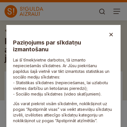
Aktuāli
Kultūras pasākumu
Paziņojums par sīkdatņu
apskaņošanai iegādātas
izmantošanu
jaunas akustiskās sistēmas
Lai šī tīmekļvietne darbotos, tā izmanto
nepieciešamās sīkdatnes. Ar Jūsu piekrišanu
papildus šajā vietnē var tikt izmantotas statistikas un
sociālo mediju sīkdatnes:
- Statistikas sīkdatnes (nepieciešamas, lai uzlabotu
vietnes darbību un lietošanas pieredzi);
- Sociālo mediju sīkdatnes (video skatījumiem).
Jūs varat piekrist visām sīkdatnēm, noklikšķinot uz
pogas “Apstiprināt visas” vai veikt atsevišķu sīkdatņu
izvēli, izvēloties attiecīgo sīkdatņu kategoriju un
noklikšķinot uz pogas “Apstiprināt atzīmētās”.