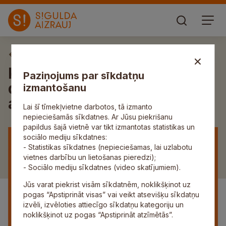
Aktuāli
Kultūras centrs “Siguldas
Paziņojums par sīkdatņu
devons” no 26. maija būs
izmantošanu
atvērts apmeklētājiem
Lai šī tīmekļvietne darbotos, tā izmanto
nepieciešamās sīkdatnes. Ar Jūsu piekrišanu
papildus šajā vietnē var tikt izmantotas statistikas un
sociālo mediju sīkdatnes:
- Statistikas sīkdatnes (nepieciešamas, lai uzlabotu
vietnes darbību un lietošanas pieredzi);
- Sociālo mediju sīkdatnes (video skatījumiem).
Jūs varat piekrist visām sīkdatnēm, noklikšķinot uz
pogas “Apstiprināt visas” vai veikt atsevišķu sīkdatņu
izvēli, izvēloties attiecīgo sīkdatņu kategoriju un
noklikšķinot uz pogas “Apstiprināt atzīmētās”.