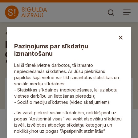
Aktuāli
Kultūras centrā “Siguldas
Paziņojums par sīkdatņu
devons” atklās izstādi
izmantošanu
“Latvijas kultūras alfabēts”
Lai šī tīmekļvietne darbotos, tā izmanto
nepieciešamās sīkdatnes. Ar Jūsu piekrišanu
papildus šajā vietnē var tikt izmantotas statistikas un
sociālo mediju sīkdatnes:
- Statistikas sīkdatnes (nepieciešamas, lai uzlabotu
vietnes darbību un lietošanas pieredzi);
- Sociālo mediju sīkdatnes (video skatījumiem).
Jūs varat piekrist visām sīkdatnēm, noklikšķinot uz
pogas “Apstiprināt visas” vai veikt atsevišķu sīkdatņu
izvēli, izvēloties attiecīgo sīkdatņu kategoriju un
noklikšķinot uz pogas “Apstiprināt atzīmētās”.