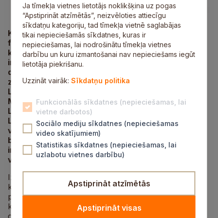
Ja tīmekļa vietnes lietotājs noklikšķina uz pogas
“Apstiprināt atzīmētās”, neizvēloties attiecīgu
sīkdatņu kategoriju, tad tīmekļa vietnē saglabājas
Kultūras centrā “Siguldas devons” otrdien, 11.
tikai nepieciešamās sīkdatnes, kuras ir
februārī, plkst. 16.00 tiks atklāta izstāde “Latvijas
nepieciešamas, lai nodrošinātu tīmekļa vietnes
kultūras alfabēts”. Izstāde ir audiovizuāla
darbību un kuru izmantošanai nav nepieciešams iegūt
instalācija, kas stāsta par septiņām 1919. gadā
lietotāja piekrišanu.
dibinātām nacionālajām kultūras, izglītības un
Uzzināt vairāk:
Sīkdatņu politika
zinātnes institūcijām – Latvijas Nacionālo teātri,
Latvijas Mākslas akadēmiju, Jāzepa Vītola Latvijas
Mūzikas akadēmiju, Latvijas Nacionālo bibliotēku,
Funkcionālās sīkdatnes (nepieciešamas, lai
Latvijas Nacionālo arhīvu, Latvijas Universitāti un
vietne darbotos)
Latvijas Nacionālo operu un baletu. Izstādes
Sociālo mediju sīkdatnes (nepieciešamas
vadmotīvs ir ābece, kurā katrs latviešu alfabēta
video skatījumiem)
burts ir kā pieturas punkts stāstam gan par
Statistikas sīkdatnes (nepieciešamas, lai
institūcijām, gan par izcilām personībām, kuru
uzlabotu vietnes darbību)
veikums ar tām saistās.
Izstādes elementi veido stilizētu 1919. gada skolas vidi,
Apstiprināt atzīmētās
kurā tiek atraisīts Latvijas mūsdienu kultūras izziņas
process. Izstādes ābeces 106 šķirkļi vēsta par Latvijas
kultūras šodienu un nākotni caur stāstiem par
Apstiprināt visas
cilvēkiem, kuru dzīves un darbs ir saistīts ar septiņām