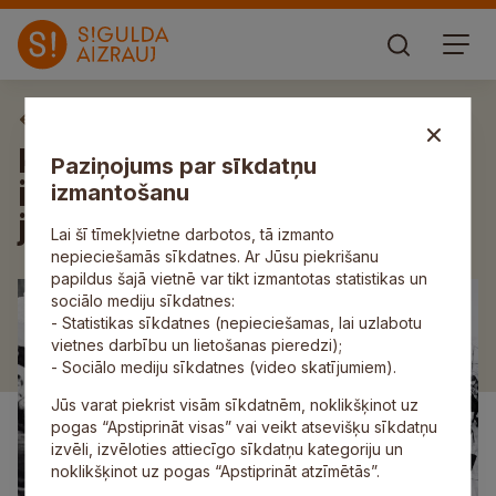
Aktuāli
Krimuldas Tautas namā
Paziņojums par sīkdatņu
izskanēs Aivara Bunķa
izmantošanu
jubilejas koncerts
Lai šī tīmekļvietne darbotos, tā izmanto
nepieciešamās sīkdatnes. Ar Jūsu piekrišanu
papildus šajā vietnē var tikt izmantotas statistikas un
sociālo mediju sīkdatnes:
- Statistikas sīkdatnes (nepieciešamas, lai uzlabotu
vietnes darbību un lietošanas pieredzi);
- Sociālo mediju sīkdatnes (video skatījumiem).
Jūs varat piekrist visām sīkdatnēm, noklikšķinot uz
pogas “Apstiprināt visas” vai veikt atsevišķu sīkdatņu
izvēli, izvēloties attiecīgo sīkdatņu kategoriju un
noklikšķinot uz pogas “Apstiprināt atzīmētās”.