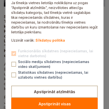
Ja tīmekļa vietnes lietotājs noklikšķina uz pogas
“Apstiprināt atzīmētās”, neizvēloties attiecīgu
sīkdatņu kategoriju, tad tīmekļa vietnē saglabājas
Sestdien, 28. septembrī, plkst. 17.00 Krimuldas
tikai nepieciešamās sīkdatnes, kuras ir
Tautas namā izskanēs Aivara Bunķa jubilejas
nepieciešamas, lai nodrošinātu tīmekļa vietnes
koncerts “Draugu būšana”. Koncertā piedalīsies
darbību un kuru izmantošanai nav nepieciešams iegūt
Krimuldas un Limbažu jauniešu simfoniskais
lietotāja piekrišanu.
orķerstris, atjaunotais zēnu koris “Vecie zēni” no
Uzzināt vairāk:
Sīkdatņu politika
Limbažiem un Krimuldas Tautas nama vīru koris
“Vecie draugi”. Pasākumu vadīs Didzis Jonovs.
Koncertā skanēs Aivars Bunķa un Edvīna Zālīša
Funkcionālās sīkdatnes (nepieciešamas, lai
dziesmas.
vietne darbotos)
Sociālo mediju sīkdatnes (nepieciešamas
Aivars Bunķis dzimis 1954. gada 29. septembrī Rīgā,
video skatījumiem)
šogad atzīmē 70 gadu jubileju. Pirmās skolas gaitas
Statistikas sīkdatnes (nepieciešamas, lai
uzsācis Emīla Dārziņa speciālā mūzikas vidusskolā
uzlabotu vietnes darbību)
kora klasē. Autoritāte mūzikā bija viņa pedagogs un
diriģents Krišs Deķis, kurš vadīja zēnu kori un mācīja
kordiriģēšanu.
Apstiprināt atzīmētās
Pēc vidusskolas absolvēšanas Aivaru ceļš aizved uz
Jāzepa Vītola Latvijas valsts konservatoriju. Tiek
Apstiprināt visas
izdarīta izvēle par labu mūzikas pedagoģijas nodaļai,