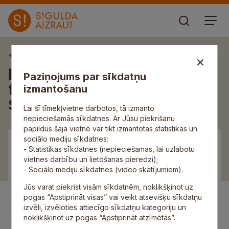
Aktuāli
Izstādes atklāšana veltīta
Paziņojums par sīkdatņu
fotogrāfam Jānim Doredam
izmantošanu
Siguldas novada bibliotēkā
Lai šī tīmekļvietne darbotos, tā izmanto
nepieciešamās sīkdatnes. Ar Jūsu piekrišanu
papildus šajā vietnē var tikt izmantotas statistikas un
sociālo mediju sīkdatnes:
- Statistikas sīkdatnes (nepieciešamas, lai uzlabotu
vietnes darbību un lietošanas pieredzi);
- Sociālo mediju sīkdatnes (video skatījumiem).
Jūs varat piekrist visām sīkdatnēm, noklikšķinot uz
pogas “Apstiprināt visas” vai veikt atsevišķu sīkdatņu
izvēli, izvēloties attiecīgo sīkdatņu kategoriju un
noklikšķinot uz pogas “Apstiprināt atzīmētās”.