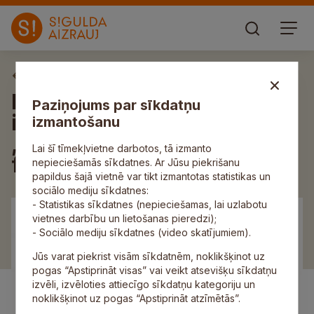
Aktuāli
Iznācis pašvaldības
Paziņojums par sīkdatņu
informatīvā izdevuma
izmantošanu
„Siguldas Novada Ziņas”
Lai šī tīmekļvietne darbotos, tā izmanto
februāra numurs
nepieciešamās sīkdatnes. Ar Jūsu piekrišanu
papildus šajā vietnē var tikt izmantotas statistikas un
sociālo mediju sīkdatnes:
- Statistikas sīkdatnes (nepieciešamas, lai uzlabotu
vietnes darbību un lietošanas pieredzi);
- Sociālo mediju sīkdatnes (video skatījumiem).
Jūs varat piekrist visām sīkdatnēm, noklikšķinot uz
pogas “Apstiprināt visas” vai veikt atsevišķu sīkdatņu
izvēli, izvēloties attiecīgo sīkdatņu kategoriju un
noklikšķinot uz pogas “Apstiprināt atzīmētās”.