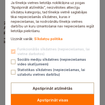
Ja tīmekļa vietnes lietotājs noklikšķina uz pogas
“Apstiprināt atzīmētās”, neizvēloties attiecīgu
sīkdatņu kategoriju, tad tīmekļa vietnē saglabājas
tikai nepieciešamās sīkdatnes, kuras ir
nepieciešamas, lai nodrošinātu tīmekļa vietnes
28.februārī kopā ar reģionālo laikrakstu „Rīgas
darbību un kuru izmantošanai nav nepieciešams iegūt
Apriņķa Avīze” iznācis Siguldas novada
lietotāja piekrišanu.
pašvaldības informatīvais bezmaksas izdevums
„Siguldas Novada Ziņas”, kurās var lasīt aktuālo
Uzzināt vairāk:
Sīkdatņu politika
informāciju par notikumiem Siguldas novadā
.
Funkcionālās sīkdatnes (nepieciešamas, lai
Sigulda – Olimpisko medaļu kaltuve! Lepojamies!
vietne darbotos)
Grants seguma autoceļu uzturēšana un
sakārtošana Siguldas novadā.
Sociālo mediju sīkdatnes (nepieciešamas
Pašvaldība turpina uzlabot klientu apkalpošanas
video skatījumiem)
kvalitāti – iedzīvotājiem iespēja atstāt ziņojumus
Statistikas sīkdatnes (nepieciešamas, lai
automātiskajā atbildētājā.
uzlabotu vietnes darbību)
Aicinām vecākus saņemt monētas „Esmu dzimis
Siguldas novadā 2013”.
No 1.marta izmaiņas ūdenssaimniecības
Apstiprināt atzīmētās
pakalpojumu tarifos.
Informācija par Kaupo un Dabreļa ielu.
Apstiprināt visas
Siguldas novadā aizliegts ar automašīnu