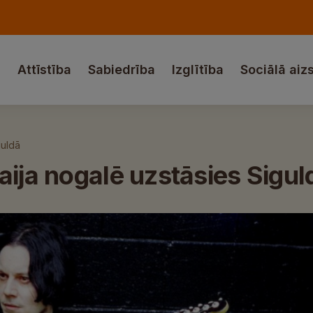
a
Attīstība
Sabiedrība
Izglītība
Sociālā aiz
guldā
aija nogalē uzstāsies Sigul