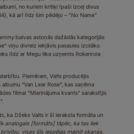
albumi, no kuriem kritiķi īpaši izceļ divus
14), kā arī līdz šim pēdējo – “No Name”
ammy
balvas astoņās dažādās kategorijās
e” viņu divreiz iekļāvis pasaules izcilāko
žeks līdz ar Megu tika uzņemts Rokenrola
darbību. Piemēram, Vaits producējis
as albumu “Van Lear Rose”, kas saņēma
ādes filmai “Mierinājuma kvants” sarakstījis
”.
s, ka Džeks Vaits ir šī ieraksta formāta un
k analogais [formāts] tāpēc, ka tas liek
 brīvību, visas šīs iespējas mainīt skaņas,