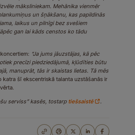
kā izvēle māksliniekam. Mehānika vienmēr
plankumiņus un šņākšanu, kas papildinās
jama, laikus un pilnīgi bez svešiem
 Kāpēc gan lai kāds censtos ko tādu
z koncertiem:
“Ja jums jāuzstājas, kā pēc
otiek precīzi piedziedājumā, kļūdīties būtu
jā, manuprāt, tās ir skaistas lietas. Tā mēs
o katra šī ekscentriskā talanta uzstāšanās ir
vērta.
ļešu serviss” kasēs, tostarp
tiešsaistē
.