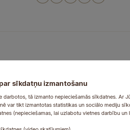
par sīkdatņu izmantošanu
ne darbotos, tā izmanto nepieciešamās sīkdatnes. Ar J
tnē var tikt izmantotas statistikas un sociālo mediju sī
tes un jaunumus savā e-pastā
datnes (nepieciešamas, lai uzlabotu vietnes darbību un 
E
sīkdatnes (video skatījumiem).