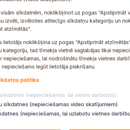
-
p
 saņemšanai e-pastā.
t visām sīkdatnēm, noklikšķinot uz pogas “Apstiprināt v
a
u izvēli, izvēloties attiecīgo sīkdatņu kategoriju un no
s
t atzīmētās”.
t
s
s lietotājs noklikšķina uz pogas “Apstiprināt atzīmētās”
*
u kategoriju, tad tīmekļa vietnē saglabājas tikai nepie
ir nepieciešamas, lai nodrošinātu tīmekļa vietnes darb
nepieciešams iegūt lietotāja piekrišanu.
dības darba laiks
Par vietni
īkdatņu politika
Vietnes karte
:
8.00–18.00
Privātuma politika
8.00–17.00
sīkdatnes (nepieciešamas, lai vietne darbotos)
Piekļūstamības pazi
:
8.00–17.00
ju sīkdatnes (nepieciešamas video skatījumiem)
Ziņot KNAB
en:
8.00–18.00
īkdatnes (nepieciešamas, lai uzlabotu vietnes darbīb
n:
8.00–14.00