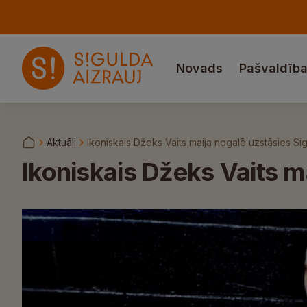
Novads
Pašvaldīb
Aktuāli
Ikoniskais Džeks Vaits maija nogalē uzstāsies Si
Ikoniskais Džeks Vaits m