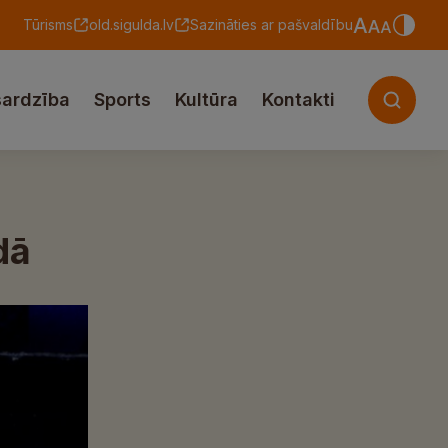
Tūrisms
old.sigulda.lv
Sazināties ar pašvaldību
sardzība
Sports
Kultūra
Kontakti
dā