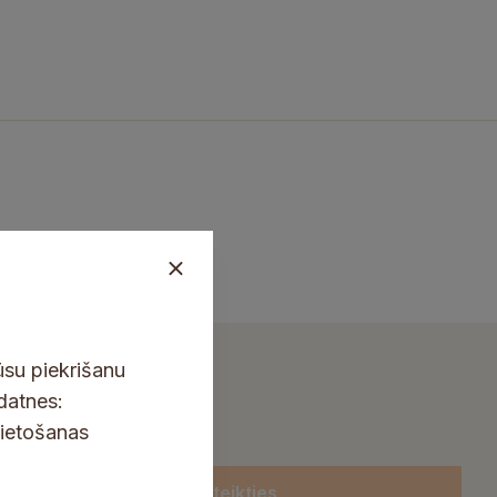
ūsu piekrišanu
kdatnes:
lietošanas
Pieteikties