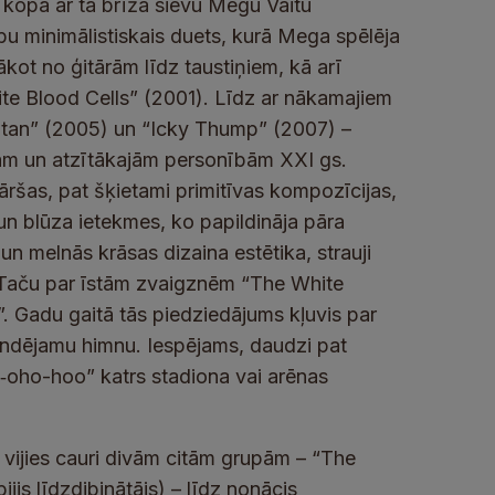
 kopā ar tā brīža sievu Megu Vaitu
bu minimālistiskais duets, kurā Mega spēlēja
kot no ģitārām līdz taustiņiem, kā arī
ite Blood Cells” (2001). Līdz ar nākamajiem
tan” (2005) un “Icky Thump” (2007) –
jām un atzītākajām personībām XXI gs.
āršas, pat šķietami primitīvas kompozīcijas,
un blūza ietekmes, ko papildināja pāra
un melnās krāsas dizaina estētika, strauji
. Taču par īstām zvaigznēm “The White
. Gadu gaitā tās piedziedājums kļuvis par
andējamu himnu. Iespējams, daudzi pat
O‑oho-hoo” katrs stadiona vai arēnas
vijies cauri divām citām grupām – “The
is līdzdibinātājs) – līdz nonācis