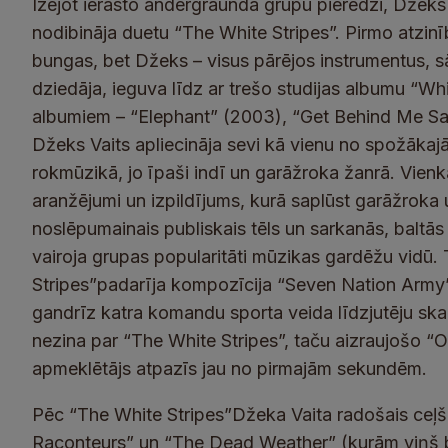
Izejot ierasto andergraunda grupu pieredzi, Džeks
nodibināja duetu “The White Stripes”. Pirmo atzinī
bungas, bet Džeks – visus pārējos instrumentus, sā
dziedāja, ieguva līdz ar trešo studijas albumu “Wh
albumiem – “Elephant” (2003), “Get Behind Me Sa
Džeks Vaits apliecināja sevi kā vienu no spožāka
rokmūzikā, jo īpaši indī un garāžroka žanrā. Vienk
aranžējumi un izpildījums, kurā saplūst garāžroka 
noslēpumainais publiskais tēls un sarkanās, baltās 
vairoja grupas popularitāti mūzikas gardēžu vidū
Stripes”padarīja kompozīcija “Seven Nation Army”
gandrīz katra komandu sporta veida līdzjutēju sk
nezina par “The White Stripes”, taču aizraujošo “
apmeklētājs atpazīs jau no pirmajām sekundēm.
Pēc “The White Stripes”Džeka Vaita radošais ceļš 
Raconteurs” un “The Dead Weather” (kurām viņš bij