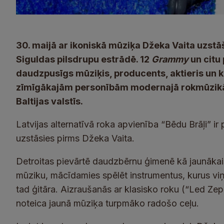
30. maijā ar ikoniskā mūziķa Džeka Vaita uzst
Siguldas pilsdrupu estrādē. 12
Grammy
un citu 
daudzpusīgs mūziķis, producents, aktieris un 
zīmīgākajām personībām modernajā rokmūzikā
Baltijas valstīs.
Latvijas alternatīvā roka apvienība “Bēdu Brāļi” ir 
uzstāsies pirms Džeka Vaita.
Detroitas pievārtē daudzbērnu ģimenē kā jaunākai
mūziku, mācīdamies spēlēt instrumentus, kurus viņ
tad ģitāra. Aizraušanās ar klasisko roku (“Led Zep
noteica jaunā mūziķa turpmāko radošo ceļu.