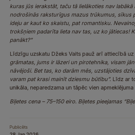
kuras jūs ierakstāt, taču tā lielākoties nav labā
nodrošinās raksturīgus mazus trūkumus, sīkus 
ideju ar kaut ko skaistu, pat romantisku. Nevaino
trokšņiem padarīta lieta nav tas, uz ko jātiecas!
panākt?”
Līdzīgu uzskatu Džeks Vaits pauž arī attiecībā u
grāmatas, jums ir lāzeri un pirotehnika, visam jān
nāvējoši. Bet tas, ko darām mēs, uzstājoties dzīva
varam pat krasi mainīt dziesmu būtību”.
Līdz ar t
unikāla, neparedzama un tāpēc vien apmeklējuma 
Biļetes cena – 75–150 eiro. Biļetes pieejamas “Bi
Publicēts
28 Jan 2026