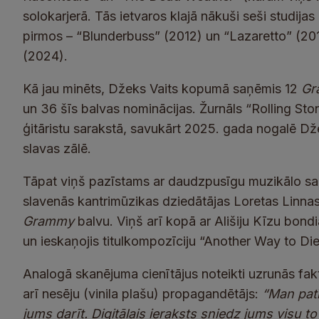
solokarjerā. Tās ietvaros klajā nākuši seši studijas 
pirmos – “Blunderbuss” (2012) un “Lazaretto” (20
(2024).
Kā jau minēts, Džeks Vaits kopumā saņēmis 12
Gr
un 36 šīs balvas nominācijas. Žurnāls “Rolling Ston
ģitāristu sarakstā, savukārt 2025. gada nogalē D
slavas zālē.
Tāpat viņš pazīstams ar daudzpusīgu muzikālo sa
slavenās kantrimūzikas dziedātājas Loretas Linn
Grammy
balvu. Viņš arī kopā ar Ališiju Kīzu bondi
un ieskaņojis titulkompozīciju “Another Way to Die
Analogā skanējuma cienītājus noteikti uzrunās fakt
arī nesēju (vinila plašu) propagandētājs:
“Man patī
jums darīt. Digitālais ieraksts sniedz jums visu to