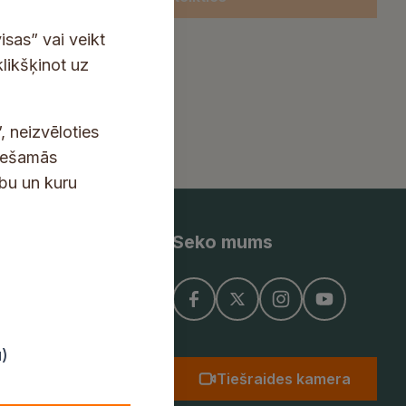
isas” vai veikt
klikšķinot uz
, neizvēloties
ciešamās
ību un kuru
Seko mums
ņojums
u)
Tiešraides kamera