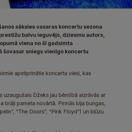
āšanos sāksies vasaras koncertu sezona
prestižu balvu ieguvējs, dziesmu autors,
kopumā viena no šī gadsimta
 šovasar sniegs vienīgo koncertu
pirmie apstiprinātie koncerta viesi, kas
s uzaugušais Džeks jau bērnībā aizrāvās ar
a brāļi pameta novārtā. Pirmās bija bungas,
pelin”, “The Doors”, “Pink Floyd”) un blūzu