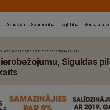
a
Attīstība
Sabiedrība
Izglītība
Sociālā aiz
pilsētā samazinājies satiksmes negadījumu skaits
ierobežojumu, Siguldas pil
aits