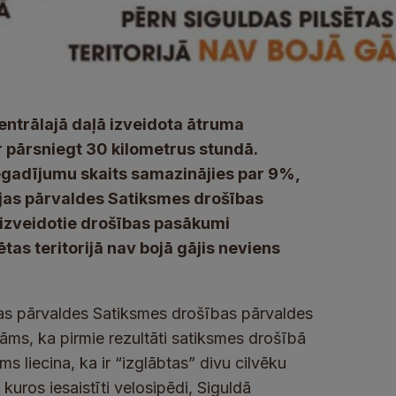
entrālajā daļā izveidota ātruma
r pārsniegt 30 kilometrus stundā.
egadījumu skaits samazinājies par 9%,
cijas pārvaldes Satiksmes drošības
 izveidotie drošības pasākumi
ētas teritorijā nav bojā gājis neviens
cijas pārvaldes Satiksmes drošības pārvaldes
āms, ka pirmie rezultāti satiksmes drošībā
 liecina, ka ir “izglābtas” divu cilvēku
kuros iesaistīti velosipēdi, Siguldā