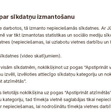
par sīkdatņu izmantošanu
ne darbotos, tā izmanto nepieciešamās sīkdatnes. Ar J
tnē var tikt izmantotas statistikas un sociālo mediju sī
tes un jaunumus savā e-pastā
datnes (nepieciešamas, lai uzlabotu vietnes darbību un 
E
sīkdatnes (video skatījumiem).
-
p
 saņemšanai e-pastā.
t visām sīkdatnēm, noklikšķinot uz pogas “Apstiprināt v
a
u izvēli, izvēloties attiecīgo sīkdatņu kategoriju un no
s
t atzīmētās”.
t
s
s lietotājs noklikšķina uz pogas “Apstiprināt atzīmētās”
*
u kategoriju, tad tīmekļa vietnē saglabājas tikai nepie
ir nepieciešamas, lai nodrošinātu tīmekļa vietnes darb