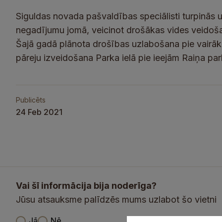
Siguldas novada pašvaldības speciālisti turpinās u
negadījumu jomā, veicinot drošākas vides veidošanu
Šajā gadā plānota drošības uzlabošana pie vairākā
pāreju izveidošana Parka ielā pie ieejām Raiņa pa
Publicēts
24 Feb 2021
Vai šī informācija bija noderīga?
Jūsu atsauksme palīdzēs mums uzlabot šo vietni
V
Jā
Nē