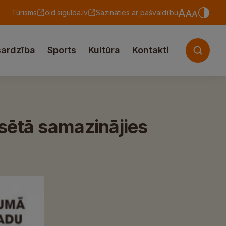
Tūrisms
old.sigulda.lv
Sazināties ar pašvaldību
sardzība
Sports
Kultūra
Kontakti
sētā samazinājies