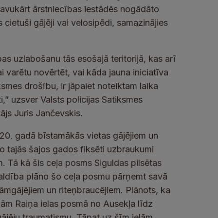
Savukārt ārstniecības iestādēs nogādāto
ietuši gājēji vai velosipēdi, samazinājies
bas uzlabošanu tās esošajā teritorijā, kas arī
varētu novērtēt, vai kāda jauna iniciatīva
iksmes drošību, ir jāpaiet noteiktam laika
i,” uzsver Valsts policijas Satiksmes
ājs Juris Jančevskis.
020. gadā bīstamākās vietas gājējiem un
jo tajās šajos gados fiksēti uzbraukumi
 Tā kā šis ceļa posms Siguldas pilsētas
pašvaldība plāno šo ceļa posmu pārņemt savā
āmgājējiem un riteņbraucējiem. Plānots, ka
jām Raiņa ielas posmā no Ausekļa līdz
gājēju traumatismu. Tāpat uz šīm ielām