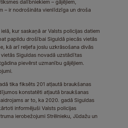
atiksmes dalībniekiem – gājējiem,
 – ir nodrošināta vienlīdzīga un droša
ielā, kur saskaņā ar Valsts policijas datiem
at papildu drošībai Siguldā piecās vietās
, kā arī reljefa joslu uzkrāsošana divās
 vietās Siguldas novadā uzstādītas
tgādina pievērst uzmanību gājējiem.
ojumi.
adā tika fiksēts 201 atļautā braukšanas
ījumos konstatēti atļautā braukšanas
aidrojams ar to, ka 2020. gadā Siguldas
rtoti informējuši Valsts policijas
i ātruma ierobežojumi Strēlnieku, Jūdažu un