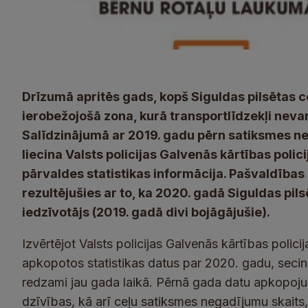
Drīzumā apritēs gads, kopš Siguldas pilsētas c
ierobežojošā zona, kurā transportlīdzekļi neva
Salīdzinājumā ar 2019. gadu pērn satiksmes n
liecina Valsts policijas Galvenās kārtības poli
pārvaldes statistikas informācija. Pašvaldības
rezultējušies ar to, ka 2020. gadā Siguldas pils
iedzīvotājs (2019. gadā divi bojāgājušie).
Izvērtējot Valsts policijas Galvenās kārtības poli
apkopotos statistikas datus par 2020. gadu, secin
redzami jau gada laikā. Pērnā gada datu apkopojums
dzīvības, kā arī ceļu satiksmes negadījumu skaits, 