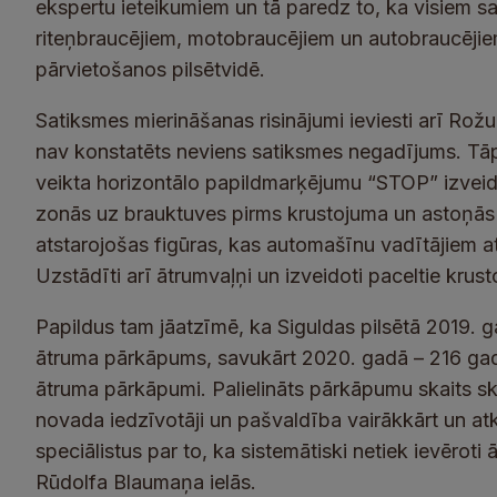
ekspertu ieteikumiem un tā paredz to, ka visiem s
riteņbraucējiem, motobraucējiem un autobraucējiem
pārvietošanos pilsētvidē.
Satiksmes mierināšanas risinājumi ieviesti arī Rožu 
nav konstatēts neviens satiksmes negadījums. Tāp
veikta horizontālo papildmarķējumu “STOP” izveide
zonās uz brauktuves pirms krustojuma un astoņās
atstarojošas figūras, kas automašīnu vadītājiem a
Uzstādīti arī ātrumvaļņi un izveidoti paceltie krust
Papildus tam jāatzīmē, ka Siguldas pilsētā 2019. g
ātruma pārkāpums, savukārt 2020. gadā – 216 gad
ātruma pārkāpumi. Palielināts pārkāpumu skaits sk
novada iedzīvotāji un pašvaldība vairākkārt un atkā
speciālistus par to, ka sistemātiski netiek ievērot
Rūdolfa Blaumaņa ielās.