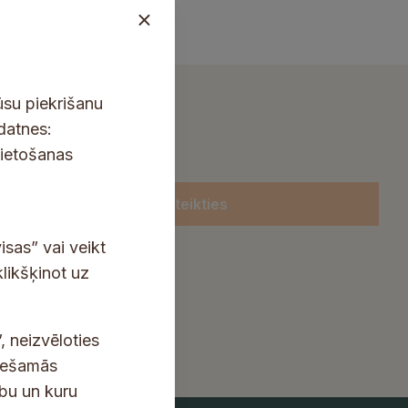
ūsu piekrišanu
kdatnes:
lietošanas
Pieteikties
isas” vai veikt
klikšķinot uz
, neizvēloties
ciešamās
ību un kuru