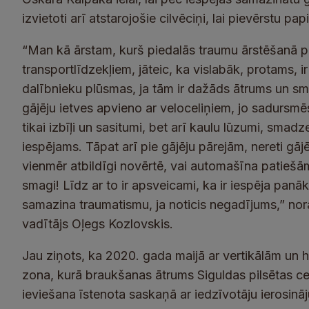
izvietoti arī atstarojošie cilvēciņi, lai pievērstu 
“Man kā ārstam, kurš piedalās traumu ārstēšanā
transportlīdzekļiem, jāteic, ka vislabāk, protams, 
dalībnieku plūsmas, ja tām ir dažāds ātrums un sma
gājēju ietves apvieno ar veloceliņiem, jo sadursmē
tikai izbīļi un sasitumi, bet arī kaulu lūzumi, smad
iespējams. Tāpat arī pie gājēju pārejām, nereti gājē
vienmēr atbildīgi novērtē, vai automašīna patiešām 
smagi! Līdz ar to ir apsveicami, ka ir iespēja pa
samazina traumatismu, ja noticis negadījums,” nor
vadītājs Oļegs Kozlovskis.
Jau ziņots, ka 2020. gada maijā ar vertikālām un
zona, kurā braukšanas ātrums Siguldas pilsētas c
ieviešana īstenota saskaņā ar iedzīvotāju ierosin