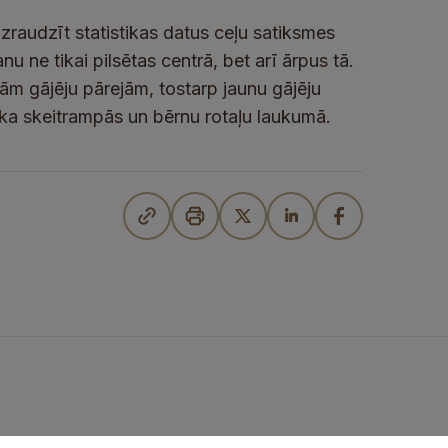
zraudzīt statistikas datus ceļu satiksmes
 ne tikai pilsētas centrā, bet arī ārpus tā.
m gājēju pārejām, tostarp jaunu gājēju
rka skeitrampās un bērnu rotaļu laukumā.