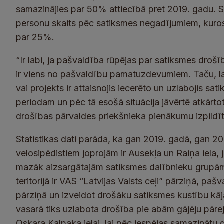
samazinājies par 50% attiecībā pret 2019. gadu. 
personu skaits pēc satiksmes negadījumiem, kuros c
par 25%.
“Ir labi, ja pašvaldība rūpējas par satiksmes drošī
ir viens no pašvaldību pamatuzdevumiem. Taču, lai 
vai projekts ir attaisnojis iecerēto un uzlabojis sat
periodam un pēc tā esošā situācija jāvērtē atkārtot
drošības pārvaldes priekšnieka pienākumu izpildīt
Statistikas dati parāda, ka gan 2019. gadā, gan 2
velosipēdistiem joprojām ir Ausekļa un Raiņa iela, 
mazāk aizsargātajām satiksmes dalībnieku grupām.
teritorijā ir VAS “Latvijas Valsts ceļi” pārziņā, 
pārziņā un izveidot drošāku satiksmes kustību kāj
vasarā tiks uzlabota drošība pie abām gājēju pāre
Oskara Kalpaka ielai, lai pēc iespējas samazinātu 