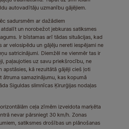
papildu autovadītāju uzmanību gājējiem.
 pēc sadursmēm ar dažādiem
ir atdalīt un norobežot jebkuras satiksmes
gums. Ir bīstamas arī tādas situācijas, kad
s ar velosipēdu un gājēju nereti iespējami ne
zeņu satricinājumi. Diemžēl ne vienmēr tas ir
ji, paļaujoties uz savu priekšrocību, ne
apstāsies, kā rezultātā gājēji cieš ļoti
nākt ātruma samazinājumu, kas kopumā
āda Siguldas slimnīcas Ķirurģijas nodaļas
 horizontālām ceļa zīmēm izveidota marķēta
entrā nevar pārsniegt 30 km/h. Zonas
ājumiem, satiksmes drošības un plānošanas