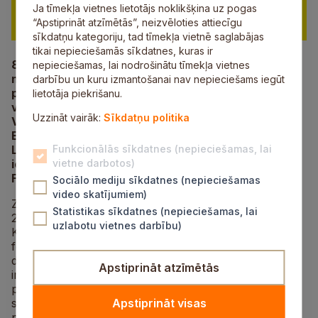
Ja tīmekļa vietnes lietotājs noklikšķina uz pogas
“Apstiprināt atzīmētās”, neizvēloties attiecīgu
sīkdatņu kategoriju, tad tīmekļa vietnē saglabājas
tikai nepieciešamās sīkdatnes, kuras ir
8. februārī plkst. 13.00 Inciema torņa zālē
nepieciešamas, lai nodrošinātu tīmekļa vietnes
norisināsies otrais cikla “Anšlava Sestdienas”
darbību un kuru izmantošanai nav nepieciešams iegūt
pasākums ar nosaukumu “Vāravs”. Šoreiz Inciemā
lietotāja piekrišanu.
viesosies Zīmējumu teātris ar režisoru un aktieri
Uzzināt vairāk:
Sīkdatņu politika
Vari Klausītāju galvenajā lomā, kurš lasīs Anšlava
Eglīša stāstu “Vāravs” no krājuma “Maestro”.
Lasījumu papildinās “Siltais zīmējums”, kas
Funkcionālās sīkdatnes (nepieciešamas, lai
iepazīstinās klātesošos ar mākslinieka Ērika
vietne darbotos)
Frišenfelda improvizācijas talantu ilustrēšanā.
Sociālo mediju sīkdatnes (nepieciešamas
video skatījumiem)
Zīmējumu teātris ir profesionāls kamerteātris, ko
Statistikas sīkdatnes (nepieciešamas, lai
2008. gadā dibināja režisors un aktieris Varis
uzlabotu vietnes darbību)
Klausītājs. Zīmējumu teātrim raksturīga unikāla teātra
forma, kas apvieno zīmēšanu uz skatuves, mūziku,
deju un aktierspēli. Savukārt “Siltais zīmējums” ir
Apstiprināt atzīmētās
improvizētas zīmējumu izrādes, kurās uz milzīga
papīra zīmē kāds talantīgs mākslinieks, atveidojot
stāstu, ko rada skatītāji. “Zīmējums ir silts, jo katrs
Apstiprināt visas
piedalās ar savu ieteikumu. Tas ir kā barometrs,”