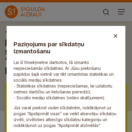
Aktuāli
Iepazīsti Anšlava Eglīša
Paziņojums par sīkdatņu
stāstu “Vāravs” cikla
izmantošanu
“Anšlava Sestdienas”
Lai šī tīmekļvietne darbotos, tā izmanto
pasākumā
nepieciešamās sīkdatnes. Ar Jūsu piekrišanu
papildus šajā vietnē var tikt izmantotas statistikas un
sociālo mediju sīkdatnes:
- Statistikas sīkdatnes (nepieciešamas, lai uzlabotu
vietnes darbību un lietošanas pieredzi);
- Sociālo mediju sīkdatnes (video skatījumiem).
Jūs varat piekrist visām sīkdatnēm, noklikšķinot uz
pogas “Apstiprināt visas” vai veikt atsevišķu sīkdatņu
izvēli, izvēloties attiecīgo sīkdatņu kategoriju un
noklikšķinot uz pogas “Apstiprināt atzīmētās”.