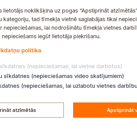
t
s
s lietotājs noklikšķina uz pogas “Apstiprināt atzīmētās”
*
u kategoriju, tad tīmekļa vietnē saglabājas tikai nepie
ir nepieciešamas, lai nodrošinātu tīmekļa vietnes darb
nepieciešams iegūt lietotāja piekrišanu.
dības darba laiks
Par vietni
īkdatņu politika
Vietnes karte
:
8.00–18.00
Privātuma politika
8.00–17.00
sīkdatnes (nepieciešamas, lai vietne darbotos)
Piekļūstamības pazi
:
8.00–17.00
ju sīkdatnes (nepieciešamas video skatījumiem)
Ziņot KNAB
en:
8.00–18.00
īkdatnes (nepieciešamas, lai uzlabotu vietnes darbīb
n:
8.00–14.00
rināt atzīmētās
Apstiprināt 
© Siguldas novada pašvaldība,
2012