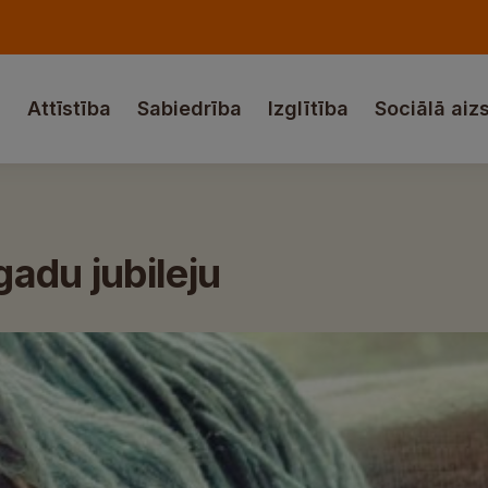
a
Attīstība
Sabiedrība
Izglītība
Sociālā aiz
adu jubileju