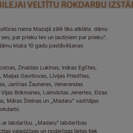
 kultūras nama Mazajā zālē tiks atklāta dāmu
ev, par prieku tev un ļautiņiem par prieku”.
rī dāmu kluba 10 gadu pastāvēšanas
siņas, Zinaidas Lukinas, Ināras Eglītes,
Maijas Gavrilovas, Līvijas Priedītes,
nas, Janīnas Žauneres, Venerandas
 Vijas Brikmanes, Laimdotas Jenertes, Elzas
s, Māras Šteinas un „Madaru” vadītājas
rokdarbi.
s ar labdarību. „Madaru” labdarības
citas vajadzīgas un noderīgas lietas tiek