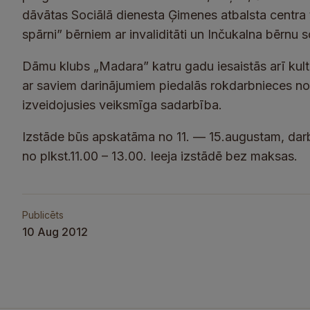
dāvātas Sociālā dienesta Ģimenes atbalsta centra
spārni” bērniem ar invaliditāti un Inčukalna bērnu
Dāmu klubs „Madara” katru gadu iesaistās arī kult
ar saviem darinājumiem piedalās rokdarbnieces no
izveidojusies veiksmīga sadarbība.
Izstāde būs apskatāma no 11. — 15.augustam, darb
no plkst.11.00 – 13.00. Ieeja izstādē bez maksas.
Publicēts
10 Aug 2012