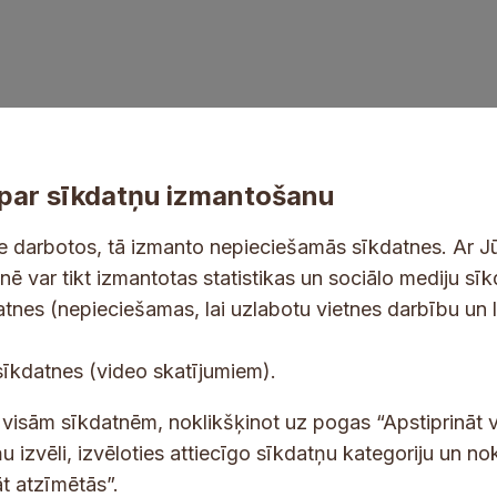
par sīkdatņu izmantošanu
ne darbotos, tā izmanto nepieciešamās sīkdatnes. Ar J
tnē var tikt izmantotas statistikas un sociālo mediju sī
tes un jaunumus savā e-pastā
datnes (nepieciešamas, lai uzlabotu vietnes darbību un 
E
sīkdatnes (video skatījumiem).
-
p
 saņemšanai e-pastā.
t visām sīkdatnēm, noklikšķinot uz pogas “Apstiprināt v
a
u izvēli, izvēloties attiecīgo sīkdatņu kategoriju un no
s
t atzīmētās”.