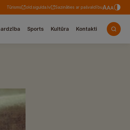
Tūrisms
old.sigulda.lv
Sazināties ar pašvaldību
sardzība
Sports
Kultūra
Kontakti