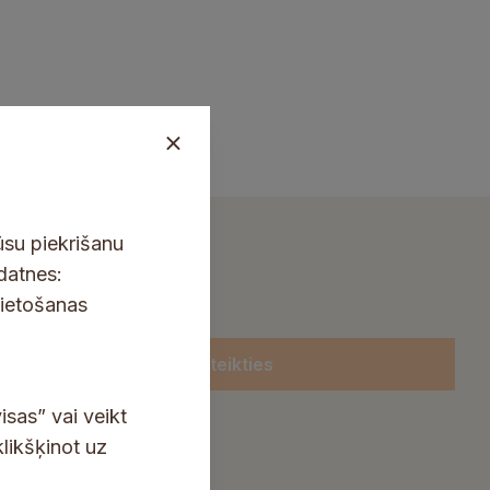
ūsu piekrišanu
kdatnes:
lietošanas
Pieteikties
isas” vai veikt
klikšķinot uz