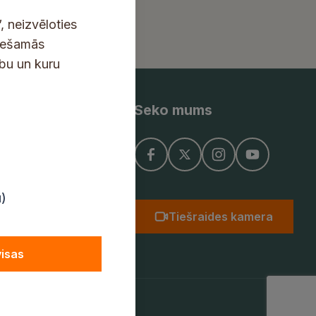
, neizvēloties
ciešamās
ību un kuru
Seko mums
ņojums
u)
Tiešraides kamera
visas