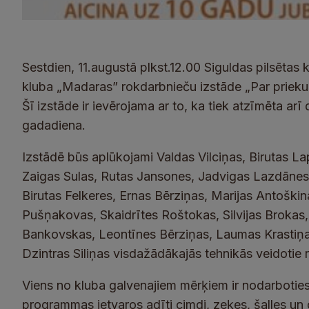
Sestdien, 11.augustā plkst.12.00 Siguldas pilsētas
kluba „Madaras” rokdarbnieču izstāde „Par prieku s
Šī izstāde ir ievērojama ar to, ka tiek atzīmēta a
gadadiena.
Izstādē būs aplūkojami Valdas Vilciņas, Birutas Lap
Zaigas Sulas, Rutas Jansones, Jadvigas Lazdānes, 
Birutas Felkeres, Ernas Bērziņas, Marijas Antoški
Pušņakovas, Skaidrītes Roštokas, Silvijas Brokas,
Bankovskas, Leontīnes Bērziņas, Laumas Krastiņa
Dzintras Siliņas visdažādākajās tehnikās veidotie 
Viens no kluba galvenajiem mērķiem ir nodarbotie
programmas ietvaros adīti cimdi, zeķes, šalles un 