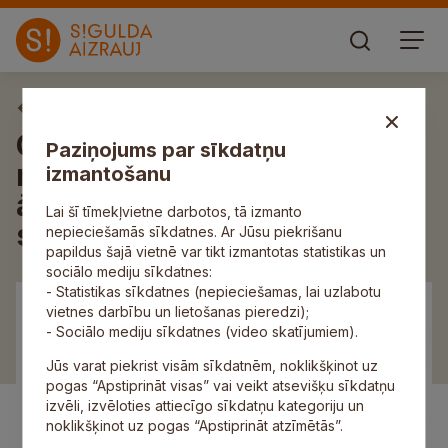
Aktuāli
Ceturtdien notiks Siguldas
Paziņojums par sīkdatņu
novada pašvaldības domes
izmantošanu
ārkārtas sēde; aicinām
Lai šī tīmekļvietne darbotos, tā izmanto
skatīties tiešraidē
nepieciešamās sīkdatnes. Ar Jūsu piekrišanu
papildus šajā vietnē var tikt izmantotas statistikas un
sociālo mediju sīkdatnes:
- Statistikas sīkdatnes (nepieciešamas, lai uzlabotu
vietnes darbību un lietošanas pieredzi);
- Sociālo mediju sīkdatnes (video skatījumiem).
Jūs varat piekrist visām sīkdatnēm, noklikšķinot uz
pogas “Apstiprināt visas” vai veikt atsevišķu sīkdatņu
izvēli, izvēloties attiecīgo sīkdatņu kategoriju un
noklikšķinot uz pogas “Apstiprināt atzīmētās”.