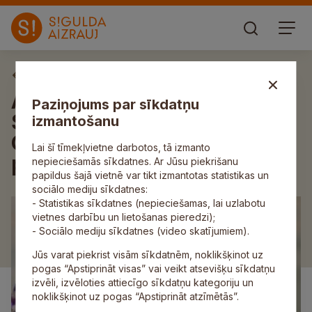
Aktuāli
Atklāj šovasar gaidāmo XXXI
Paziņojums par sīkdatņu
Starptautisko Siguldas
izmantošanu
Opermūzikas svētku
Lai šī tīmekļvietne darbotos, tā izmanto
programmu
nepieciešamās sīkdatnes. Ar Jūsu piekrišanu
papildus šajā vietnē var tikt izmantotas statistikas un
sociālo mediju sīkdatnes:
- Statistikas sīkdatnes (nepieciešamas, lai uzlabotu
vietnes darbību un lietošanas pieredzi);
- Sociālo mediju sīkdatnes (video skatījumiem).
Jūs varat piekrist visām sīkdatnēm, noklikšķinot uz
pogas “Apstiprināt visas” vai veikt atsevišķu sīkdatņu
izvēli, izvēloties attiecīgo sīkdatņu kategoriju un
noklikšķinot uz pogas “Apstiprināt atzīmētās”.