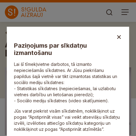
Aktuāli
Atklāj mākslinieces Ditas
Paziņojums par sīkdatņu
Lūses izstādi “Zūdošie laiki”
izmantošanu
Lai šī tīmekļvietne darbotos, tā izmanto
nepieciešamās sīkdatnes. Ar Jūsu piekrišanu
papildus šajā vietnē var tikt izmantotas statistikas un
sociālo mediju sīkdatnes:
- Statistikas sīkdatnes (nepieciešamas, lai uzlabotu
vietnes darbību un lietošanas pieredzi);
- Sociālo mediju sīkdatnes (video skatījumiem).
Jūs varat piekrist visām sīkdatnēm, noklikšķinot uz
pogas “Apstiprināt visas” vai veikt atsevišķu sīkdatņu
izvēli, izvēloties attiecīgo sīkdatņu kategoriju un
noklikšķinot uz pogas “Apstiprināt atzīmētās”.