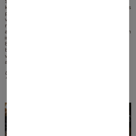
Siguldas novads lepojas ar Turaidas muzejrezervātu,
kas atrodas gleznainajā Siguldas pilskalnā Turaidas pils
pakājē. Tas ir bagāts ar arheoloģijas, arhitektūras,
vēstures un mākslas pieminekļiem, kas stāsta par
notikumiem vairāk nekā 1000 gadu garumā, sākot jau
ar desmito gadsimtu. Viens no muzejrezervāta stāstiem
ir saistīts ar Turaidas pili, kas 2024. gadā atzīmē savu
810. gadskārtu. Tādēļ visa gada garumā apmeklētāji
būs gaidīti gan uz dažādiem pasākumiem, gan
vienkārši pavadīt savu brīvo laiku vienā no Latvijas
atpazīstamākajām vietām – Turaidas pilī.
Uz tikšanos Baltijā lielākajā tūrisma izstādē-gadatirgū
“Balttour 2024” un aizraujošajā Siguldas novadā!