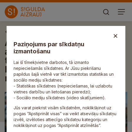
Aktuāli
Ar iespaidīgu stendu un
Paziņojums par sīkdatņu
aizraujošu piedāvājumu
izmantošanu
tūrisma izstādē “Balttour”
Lai šī tīmekļvietne darbotos, tā izmanto
būs pārstāvēts Siguldas
nepieciešamās sīkdatnes. Ar Jūsu piekrišanu
papildus šajā vietnē var tikt izmantotas statistikas un
novads
sociālo mediju sīkdatnes:
- Statistikas sīkdatnes (nepieciešamas, lai uzlabotu
vietnes darbību un lietošanas pieredzi);
- Sociālo mediju sīkdatnes (video skatījumiem).
Jūs varat piekrist visām sīkdatnēm, noklikšķinot uz
pogas “Apstiprināt visas” vai veikt atsevišķu sīkdatņu
izvēli, izvēloties attiecīgo sīkdatņu kategoriju un
noklikšķinot uz pogas “Apstiprināt atzīmētās”.