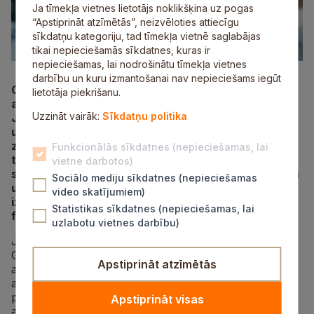
Ja tīmekļa vietnes lietotājs noklikšķina uz pogas
“Apstiprināt atzīmētās”, neizvēloties attiecīgu
sīkdatņu kategoriju, tad tīmekļa vietnē saglabājas
tikai nepieciešamās sīkdatnes, kuras ir
nepieciešamas, lai nodrošinātu tīmekļa vietnes
darbību un kuru izmantošanai nav nepieciešams iegūt
Ceturtdien, 1. februārī, Siguldas novada Attīstības
lietotāja piekrišanu.
aģentūras Tūrisma nodaļas vadītāja Kristīne
Uzzināt vairāk:
Sīkdatņu politika
Junkure kopā ar kolēģiem un uzņēmējiem devusies
uz Ķīpsalu, lai iekārtotu Siguldas novada stendu ar
zīmolu “Sigulda aizrauj” Baltijā vērienīgākajā
Funkcionālās sīkdatnes (nepieciešamas, lai
tūrisma izstādē-gadatirgū “Balttour 2024”. Stends
vietne darbotos)
solās būt iespaidīgs, iemiesojot aizrautību, enerģiju
Sociālo mediju sīkdatnes (nepieciešamas
un dzīvesprieku. Siguldas novada viesmīlību
video skatījumiem)
izstādē apmeklētāji varēs baudīt no 2. līdz 4.
Statistikas sīkdatnes (nepieciešamas, lai
februārim.
uzlabotu vietnes darbību)
Jau gadsimtiem Sigulda vilinājusi ar lielisko skatu pāri
Gaujas senielejai un unikālajiem dabas objektiem, vien
Apstiprināt atzīmētās
aizraujošajai un mīlētākajai pilsētai raksturīgām
ainavām, aizraujošiem piedzīvojumiem un pasakainām
pastaigu vietām. Siguldas novads piedāvā ne tikai elpu
Apstiprināt visas
aizraujošus piedzīvojumus tiem, kas meklē adrenalīnu,