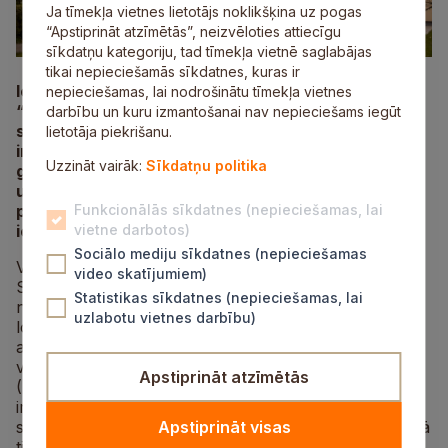
Ja tīmekļa vietnes lietotājs noklikšķina uz pogas
“Apstiprināt atzīmētās”, neizvēloties attiecīgu
sīkdatņu kategoriju, tad tīmekļa vietnē saglabājas
tikai nepieciešamās sīkdatnes, kuras ir
Iesaistoties aktīva dzīvesveida atbalsta iniciatīvā
nepieciešamas, lai nodrošinātu tīmekļa vietnes
“Kustība, kas vieno”, Allažu pamatskola novembra
darbību un kuru izmantošanai nav nepieciešams iegūt
sākumā VAS “Latvijas Loto” organizētajā
lietotāja piekrišanu.
interaktīvajā momentloterijā “Sporto visi” ieguvusi
Uzzināt vairāk:
Sīkdatņu politika
galveno laimestu – 5000 eiro sporta dzīves
uzlabošanai. Šī ir jau ceturtā reize, kad Allažu
pamatskola saņem finansējumu, līdz ar ko skola
Funkcionālās sīkdatnes (nepieciešamas, lai
ieguvusi jau 20 000 eiro.
vietne darbotos)
Sociālo mediju sīkdatnes (nepieciešamas
VAS “Latvijas Loto” organizētās interaktīvās izlozes
video skatījumiem)
Sporto visi galvenais laimests pagājušajā nedēļas
Statistikas sīkdatnes (nepieciešamas, lai
nogalē izkrita Siguldas novada, Egļupē. Saskaņā ar
uzlabotu vietnes darbību)
loterijas noteikumiem pie finansējuma 5000 eiro
apmērā tikusi arī laimestam ģeogrāfiski tuvākā
vispārizglītojošā skola, Latvijas Olimpiskās komitejas
Apstiprināt atzīmētās
(LOK) projekta Sporto visa klase dalībniece. Šoreiz tā
ir Allažu pamatskola, kļūstot par šajā sezonā ceturto
skolu, kura projekta ietvaros 2025./2026. mācību gadā
Apstiprināt visas
tiek pie finansējuma sporta dzīves uzlabošanai.