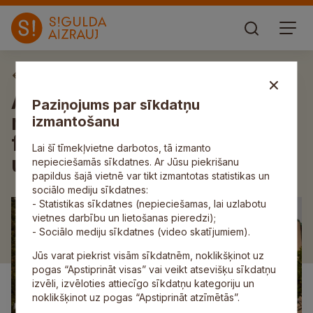
Aktuāli
Allažu pamatskola ceturto
Paziņojums par sīkdatņu
reizi saņem 5000 eiro
izmantošanu
finansējumu sporta dzīves
Lai šī tīmekļvietne darbotos, tā izmanto
uzlabošanai
nepieciešamās sīkdatnes. Ar Jūsu piekrišanu
papildus šajā vietnē var tikt izmantotas statistikas un
sociālo mediju sīkdatnes:
- Statistikas sīkdatnes (nepieciešamas, lai uzlabotu
vietnes darbību un lietošanas pieredzi);
- Sociālo mediju sīkdatnes (video skatījumiem).
Jūs varat piekrist visām sīkdatnēm, noklikšķinot uz
pogas “Apstiprināt visas” vai veikt atsevišķu sīkdatņu
izvēli, izvēloties attiecīgo sīkdatņu kategoriju un
noklikšķinot uz pogas “Apstiprināt atzīmētās”.