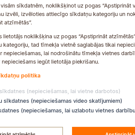
p
 saņemšanai e-pastā.
t visām sīkdatnēm, noklikšķinot uz pogas “Apstiprināt v
a
u izvēli, izvēloties attiecīgo sīkdatņu kategoriju un no
s
t atzīmētās”.
t
s
s lietotājs noklikšķina uz pogas “Apstiprināt atzīmētās”
*
u kategoriju, tad tīmekļa vietnē saglabājas tikai nepie
ir nepieciešamas, lai nodrošinātu tīmekļa vietnes darb
nepieciešams iegūt lietotāja piekrišanu.
dības darba laiks
Par vietni
īkdatņu politika
Vietnes karte
:
8.00–18.00
Privātuma politika
8.00–17.00
sīkdatnes (nepieciešamas, lai vietne darbotos)
Piekļūstamības pazi
:
8.00–17.00
ju sīkdatnes (nepieciešamas video skatījumiem)
Ziņot KNAB
en:
8.00–18.00
īkdatnes (nepieciešamas, lai uzlabotu vietnes darbīb
n:
8.00–14.00
rināt atzīmētās
Apstiprināt 