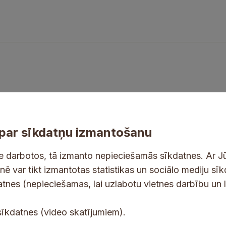
par sīkdatņu izmantošanu
ne darbotos, tā izmanto nepieciešamās sīkdatnes. Ar J
tnē var tikt izmantotas statistikas un sociālo mediju sī
tes un jaunumus savā e-pastā
datnes (nepieciešamas, lai uzlabotu vietnes darbību un 
E
sīkdatnes (video skatījumiem).
-