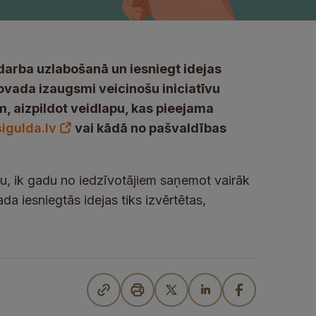
darba uzlabošanā un iesniegt idejas
novada izaugsmi veicinošu iniciatīvu
im, aizpildot veidlapu, kas pieejama
igulda.lv
vai kādā no pašvaldības
u, ik gadu no iedzīvotājiem saņemot vairāk
da iesniegtās idejas tiks izvērtētas,