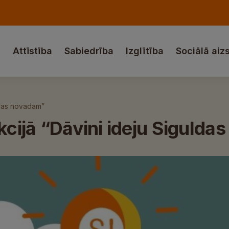
a
Attīstība
Sabiedrība
Izglītība
Sociālā aiz
uldas novadam”
akcijā “Dāvini ideju Siguld