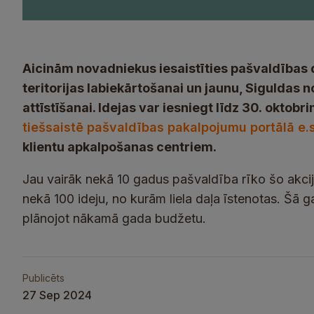
Aicinām novadniekus iesaistīties pašvaldības 
teritorijas labiekārtošanai un jaunu, Siguldas 
attīstīšanai. Idejas var iesniegt līdz 30. oktobr
tiešsaistē pašvaldības pakalpojumu portālā e.s
klientu apkalpošanas centriem.
Jau vairāk nekā 10 gadus pašvaldība rīko šo akcij
nekā 100 ideju, no kurām liela daļa īstenotas. Šā ga
plānojot nākamā gada budžetu.
Publicēts
27 Sep 2024