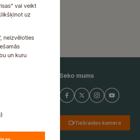
isas” vai veikt
klikšķinot uz
, neizvēloties
ciešamās
ību un kuru
Seko mums
ņojums
u)
Tiešraides kamera
visas