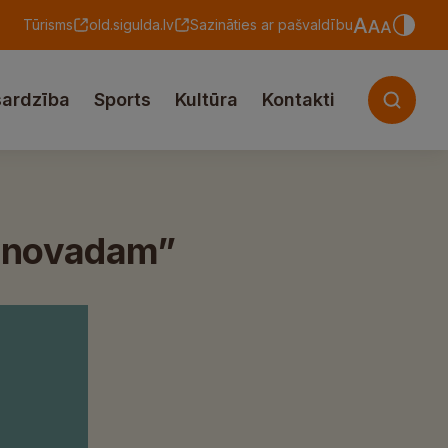
Tūrisms
old.sigulda.lv
Sazināties ar pašvaldību
sardzība
Sports
Kultūra
Kontakti
as novadam”