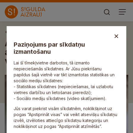
Aktuāli
Aicina uzņēmējus piedalīties
Paziņojums par sīkdatņu
aptaujā par uzņēmējdarbības
izmantošanu
vidi Siguldas novadā
Lai šī tīmekļvietne darbotos, tā izmanto
nepieciešamās sīkdatnes. Ar Jūsu piekrišanu
papildus šajā vietnē var tikt izmantotas statistikas un
sociālo mediju sīkdatnes:
- Statistikas sīkdatnes (nepieciešamas, lai uzlabotu
vietnes darbību un lietošanas pieredzi);
- Sociālo mediju sīkdatnes (video skatījumiem).
Jūs varat piekrist visām sīkdatnēm, noklikšķinot uz
pogas “Apstiprināt visas” vai veikt atsevišķu sīkdatņu
izvēli, izvēloties attiecīgo sīkdatņu kategoriju un
noklikšķinot uz pogas “Apstiprināt atzīmētās”.