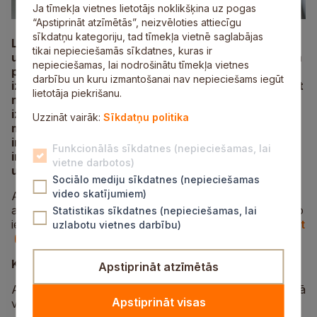
Ja tīmekļa vietnes lietotājs noklikšķina uz pogas
“Apstiprināt atzīmētās”, neizvēloties attiecīgu
sīkdatņu kategoriju, tad tīmekļa vietnē saglabājas
Lai Siguldas novads kļūtu par vēl pievilcīgāku un
tikai nepieciešamās sīkdatnes, kuras ir
uzņēmējdarbībai draudzīgāku vidi, Siguldas novada
nepieciešamas, lai nodrošinātu tīmekļa vietnes
pašvaldības Attīstības un investīciju pārvalde ir
darbību un kuru izmantošanai nav nepieciešams iegūt
izstrādājusi aptaujas anketu, kuras mērķis ir izprast
lietotāja piekrišanu.
novada uzņēmēju pieredzi, vajadzības un ikdienas
izaicinājumus. Uzņēmēju viedoklis palīdzēs
Uzzināt vairāk:
Sīkdatņu politika
mērķtiecīgi pilnveidot pašvaldības atbalsta
instrumentus, uzlabot infrastruktūru un veidot
Funkcionālās sīkdatnes (nepieciešamas, lai
iniciatīvas, kas sniedz reālu pievienoto vērtību
vietne darbotos)
uzņēmējdarbības attīstībai.
Sociālo mediju sīkdatnes (nepieciešamas
video skatījumiem)
Aicinām veltīt aptuveni 3–5 minūtes, lai aizpildītu īsu
aptauju par uzņēmējdarbības vidi Siguldas novadā – to
Statistikas sīkdatnes (nepieciešamas, lai
iespējams izpildīt līdz 27. aprīlim. Aptauja pieejama
šeit
uzlabotu vietnes darbību)
.
Kā tiks izmantoti sniegtie dati?
Apstiprināt atzīmētās
Aptaujā iegūtā informācija tiks izmantota tikai apkopotā
Apstiprināt visas
veidā, lai: