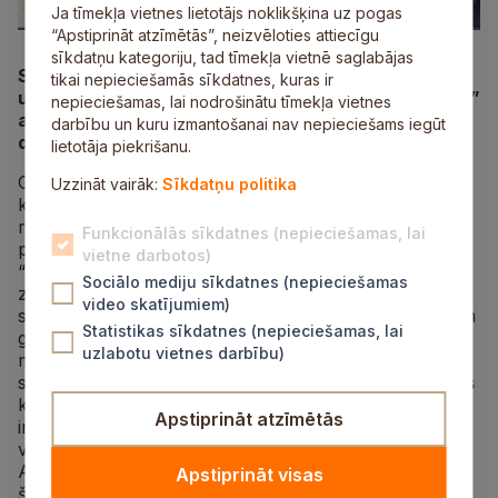
Ja tīmekļa vietnes lietotājs noklikšķina uz pogas
“Apstiprināt atzīmētās”, neizvēloties attiecīgu
sīkdatņu kategoriju, tad tīmekļa vietnē saglabājas
Sestdien, 27. janvārī, plkst. 14.00 ikviens ir aicināts
tikai nepieciešamās sīkdatnes, kuras ir
uz mākslinieces Ditas Lūses izstādes “Zūdošie laiki”
nepieciešamas, lai nodrošinātu tīmekļa vietnes
atklāšanu kultūras un mākslas telpā “Siguldas
darbību un kuru izmantošanai nav nepieciešams iegūt
devons”.
lietotāja piekrišanu.
Gleznotāja Dita Lūse ir vidējās paaudzes māksliniece,
Uzzināt vairāk:
Sīkdatņu politika
kura izglītojusies Latvijā, Dānijā un ASV. Lūses
radošajā krājumā ir gandrīz četrdesmit
Funkcionālās sīkdatnes (nepieciešamas, lai
personālizstāžu. Par izstādi “Zūdošie laiki” viņa teic:
vietne darbotos)
“20. gadsimts ir melnbaltais laikmets. Valstis radās un
Sociālo mediju sīkdatnes (nepieciešamas
zuda, cilvēki slepkavoja un glāba cits citu. Notikumi
video skatījumiem)
satricināja pasauli pašos pamatos, un atmiņas par tiem
Statistikas sīkdatnes (nepieciešamas, lai
gandrīz visa gadsimta garumā ir iemūžinātas
uzlabotu vietnes darbību)
melnbaltos attēlos. No sākuma – maigi klusinātos
sēpijas toņos kā mana vecvectēva fotogrāfija, kad viņš
kā Tērbatā izglītojies latviešu zemnieka dēls un
Apstiprināt atzīmētās
impērijas ierēdnis gadsimta sākumā kā mikrobiologs
vadīja vakcinācijas serumu izmēģinājumu laboratoriju
Aizkaukāzā. Un tad trīsdesmito gadu fotogrāfijas,
Apstiprināt visas
šķietami tik bezrūpīgas, bet ar drūmo priekšnojautu,