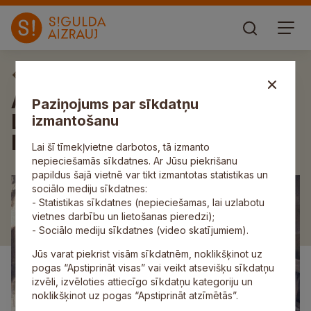
Aktuāli
Aicina uz mākslinieces Ditas
Paziņojums par sīkdatņu
Lūses izstādes “Zūdošie
izmantošanu
laiki” atklāšanu
Lai šī tīmekļvietne darbotos, tā izmanto
nepieciešamās sīkdatnes. Ar Jūsu piekrišanu
papildus šajā vietnē var tikt izmantotas statistikas un
sociālo mediju sīkdatnes:
- Statistikas sīkdatnes (nepieciešamas, lai uzlabotu
vietnes darbību un lietošanas pieredzi);
- Sociālo mediju sīkdatnes (video skatījumiem).
Jūs varat piekrist visām sīkdatnēm, noklikšķinot uz
pogas “Apstiprināt visas” vai veikt atsevišķu sīkdatņu
izvēli, izvēloties attiecīgo sīkdatņu kategoriju un
noklikšķinot uz pogas “Apstiprināt atzīmētās”.