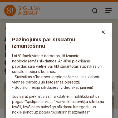
Aktuāli
Aicina pieteikties dalībai
Paziņojums par sīkdatņu
pašvaldības izglītības
izmantošanu
nozares ekosistēmas
Lai šī tīmekļvietne darbotos, tā izmanto
attīstības stratēģijas darba
nepieciešamās sīkdatnes. Ar Jūsu piekrišanu
papildus šajā vietnē var tikt izmantotas statistikas un
grupā
sociālo mediju sīkdatnes:
- Statistikas sīkdatnes (nepieciešamas, lai uzlabotu
vietnes darbību un lietošanas pieredzi);
- Sociālo mediju sīkdatnes (video skatījumiem).
Jūs varat piekrist visām sīkdatnēm, noklikšķinot uz
pogas “Apstiprināt visas” vai veikt atsevišķu sīkdatņu
izvēli, izvēloties attiecīgo sīkdatņu kategoriju un
noklikšķinot uz pogas “Apstiprināt atzīmētās”.