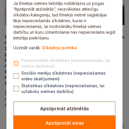
Ja tīmekļa vietnes lietotājs noklikšķina uz pogas
“Apstiprināt atzīmētās”, neizvēloties attiecīgu
sīkdatņu kategoriju, tad tīmekļa vietnē saglabājas
tikai nepieciešamās sīkdatnes, kuras ir
nepieciešamas, lai nodrošinātu tīmekļa vietnes
darbību un kuru izmantošanai nav nepieciešams iegūt
Saistībā ar “Siguldas novada pašvaldības izglītības
lietotāja piekrišanu.
nozares ekosistēmas attīstības stratēģijas 2023.–
Uzzināt vairāk:
Sīkdatņu politika
2028. gadam” izstrādi, Siguldas novada
pašvaldības Izglītības un sporta pārvalde aicina
iesaistīties diskusijās par plānoto rīcības virzienu
Funkcionālās sīkdatnes (nepieciešamas, lai
mērķiem un to sasniegšanas indikatoriem, kā arī
vietne darbotos)
stratēģiska līmeņa uzdevumiem, kurus
Sociālo mediju sīkdatnes (nepieciešamas
nepieciešams plānot un īstenot izvirzīto mērķu
video skatījumiem)
sasniegšanai.
Statistikas sīkdatnes (nepieciešamas, lai
uzlabotu vietnes darbību)
Šobrīd stratēģijas izstrādē ir definēti šādi tematiskie
rīcības virzieni, kuros Siguldas novada pašvaldībai
nepieciešams plānot un attīstīt rīcības un aktivitātes:
Apstiprināt atzīmētās
Apstiprināt visas
vispārējās izglītības pakalpojumu nodrošinājums;