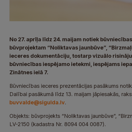
No 27. aprīļa līdz 24. maijam notiek būvniecība
būvprojektam “Noliktavas jaunbūve”, “Birzmaļi
ieceres dokumentāciju, tostarp vizuālo risināj
būvniecības iespējamo ietekmi, iespējams iep
Zinātnes ielā 7.
Būvniecības ieceres prezentācijas pasākums notik
Dalībai pasākumā līdz 13. maijam jāpiesakās, raks
buvvalde@sigulda.lv
.
Objekts: būvprojekts “Noliktavas jaunbūve”, “Birz
LV-2150 (kadastra Nr. 8094 004 0087).