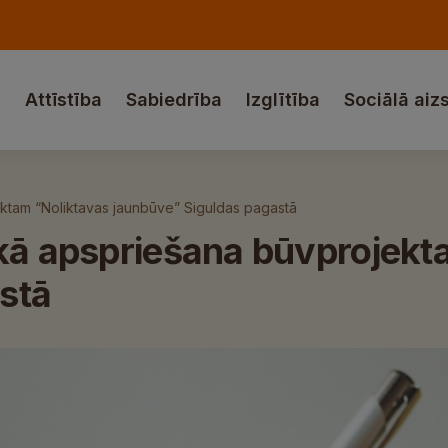
a
Attīstība
Sabiedrība
Izglītība
Sociālā aiz
ektam “Noliktavas jaunbūve” Siguldas pagastā
skā apspriešana būvprojekt
stā