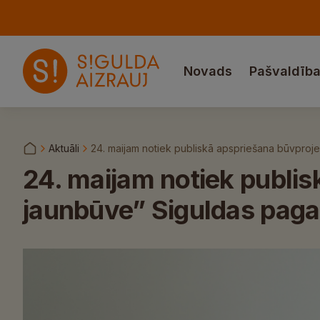
Novads
Pašvaldīb
Aktuāli
24. maijam notiek publiskā apspriešana būvproj
24. maijam notiek publi
jaunbūve” Siguldas paga