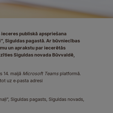
s ieceres publiskā apspriešana
”, Siguldas pagastā. Ar būvniecības
umu un aprakstu par iecerētās
azīties Siguldas novada Būvvaldē,
s 14. maijā
Microsoft Teams
platformā.
tot uz e‑pasta adresi
maļi”, Siguldas pagasts, Siguldas novads,