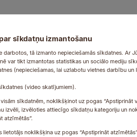
par sīkdatņu izmantošanu
ne darbotos, tā izmanto nepieciešamās sīkdatnes. Ar J
tnē var tikt izmantotas statistikas un sociālo mediju sī
tes un jaunumus savā e-pastā
datnes (nepieciešamas, lai uzlabotu vietnes darbību un 
E
sīkdatnes (video skatījumiem).
-
p
 saņemšanai e-pastā.
t visām sīkdatnēm, noklikšķinot uz pogas “Apstiprināt v
a
u izvēli, izvēloties attiecīgo sīkdatņu kategoriju un no
s
t atzīmētās”.
t
s
s lietotājs noklikšķina uz pogas “Apstiprināt atzīmētās”