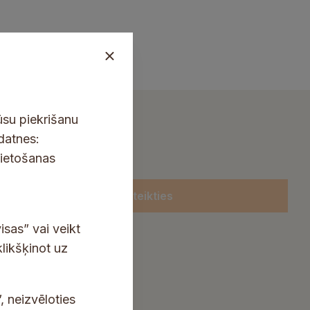
ūsu piekrišanu
kdatnes:
lietošanas
Pieteikties
isas” vai veikt
klikšķinot uz
, neizvēloties