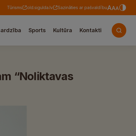
Tūrisms
old.sigulda.lv
Sazināties ar pašvaldību
sardzība
Sports
Kultūra
Kontakti
am “Noliktavas