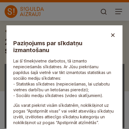
Aktuāli
21. novembra domes sēdē
Paziņojums par sīkdatņu
svarīgākie pieņemtie lēmumi
izmantošanu
Lai šī tīmekļvietne darbotos, tā izmanto
nepieciešamās sīkdatnes. Ar Jūsu piekrišanu
papildus šajā vietnē var tikt izmantotas statistikas un
sociālo mediju sīkdatnes:
- Statistikas sīkdatnes (nepieciešamas, lai uzlabotu
vietnes darbību un lietošanas pieredzi);
- Sociālo mediju sīkdatnes (video skatījumiem).
Jūs varat piekrist visām sīkdatnēm, noklikšķinot uz
pogas “Apstiprināt visas” vai veikt atsevišķu sīkdatņu
izvēli, izvēloties attiecīgo sīkdatņu kategoriju un
noklikšķinot uz pogas “Apstiprināt atzīmētās”.