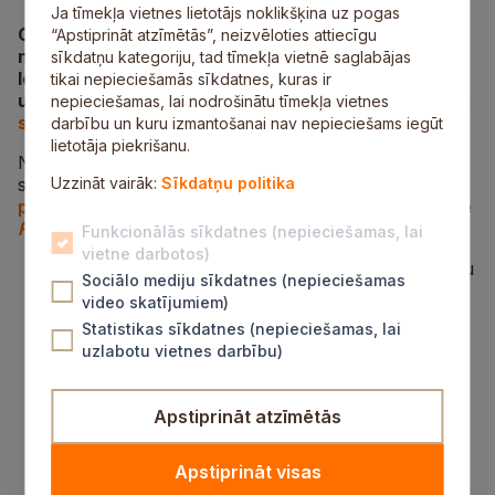
Ja tīmekļa vietnes lietotājs noklikšķina uz pogas
Ceturtdien, 21. novembrī, norisinājās Siguldas
“Apstiprināt atzīmētās”, neizvēloties attiecīgu
novada pašvaldības domes sēde, kurā izskatīti 74
sīkdatņu kategoriju, tad tīmekļa vietnē saglabājas
lēmumprojekti. Plašāka informācija par sēdes norisi
tikai nepieciešamās sīkdatnes, kuras ir
un lēmumiem pieejama
pašvaldības tīmekļa vietnes
nepieciešamas, lai nodrošinātu tīmekļa vietnes
sadaļā “Domes sēdes”
.
darbību un kuru izmantošanai nav nepieciešams iegūt
lietotāja piekrišanu.
Nākamā domes sēde norisināsies decembrī. Domes
sēdes norisei varēs sekot līdzi arī tiešraidē
Uzzināt vairāk:
Sīkdatņu politika
pašvaldības tīmekļa vietnē
, kā arī sociālo tīklu vietnē
Facebook
.
Funkcionālās sīkdatnes (nepieciešamas, lai
vietne darbotos)
Atbalstīts ieguldīt SIA “Siguldas slimnīca” finanšu
Sociālo mediju sīkdatnes (nepieciešamas
līdzekļus 29 145 eiro apmērā pamatkapitāla
video skatījumiem)
palielināšanai, pretī saņemot attiecīgu jaunu daļu
Statistikas sīkdatnes (nepieciešamas, lai
skaitu. Ieguldījuma mērķis: Atveseļošanās fonda
uzlabotu vietnes darbību)
projekta “Siguldas slimnīcas veselības aprūpes
infrastruktūras stiprināšana”, projekta Nr.
4.1.1.3.i.0/1/23/I/CFLA/006, attiecināmo izmaksu
Apstiprināt atzīmētās
138 786,56 eiro apmērā saistītā pievienotās
vērtības nodokļa kompensācija.
Konceptuāli atbalstīta SIA “SALTAVOTS”
Apstiprināt visas
pamatkapitāla palielināšana, veicot mantisko