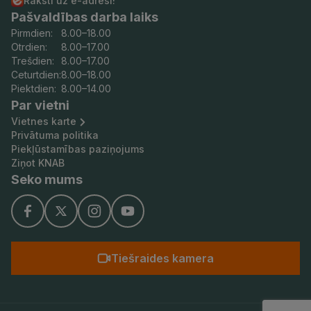
Raksti uz e-adresi!
r
r
e
Pašvaldības darba laiks
Pirmdien:
8.00–18.00
s
i
-
Otrdien:
8.00–17.00
o
j
p
Trešdien:
8.00–17.00
n
a
a
Ceturtdien:
8.00–18.00
Piektdien:
8.00–14.00
a
m
s
Par vietni
s
a
t
Vietnes karte
d
n
ā
Privātuma politika
a
u
.
Piekļūstamības paziņojums
Ziņot KNAB
t
Seko mums
u
a
p
s
Tiešraides kamera
t
r
ā