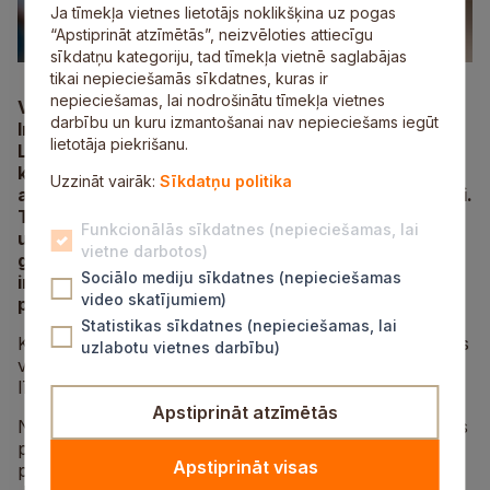
Ja tīmekļa vietnes lietotājs noklikšķina uz pogas
“Apstiprināt atzīmētās”, neizvēloties attiecīgu
sīkdatņu kategoriju, tad tīmekļa vietnē saglabājas
tikai nepieciešamās sīkdatnes, kuras ir
nepieciešamas, lai nodrošinātu tīmekļa vietnes
Vēl tikai līdz 2. oktobrim Tiesībsargs sadarbībā ar
darbību un kuru izmantošanai nav nepieciešams iegūt
Invalīdu un viņu draugu apvienību “Apeirons” un
lietotāja piekrišanu.
Latvijas Nacionālo bibliotēku gaida pieteikumus
konkursā “Gada balva cilvēku ar invaliditāti
Uzzināt vairāk:
Sīkdatņu politika
atbalstam 2024”, kas šogad notiek jau desmito reizi.
Tos līdzcilvēkus, nevalstiskās organizācijas,
Funkcionālās sīkdatnes (nepieciešamas, lai
uzņēmumus, sociālos uzņēmējus vai domubiedru
vietne darbotos)
grupas, kuras devušas ieguldījumu cilvēku ar
Sociālo mediju sīkdatnes (nepieciešamas
invaliditāti dzīves kvalitātes uzlabošanā, var
video skatījumiem)
pieteikt
elektroniski
.
Statistikas sīkdatnes (nepieciešamas, lai
Konkursa balvu piešķir par aktivitātēm, kas ir uzsāktas
uzlabotu vietnes darbību)
vai īstenotas laika posmā no 2023. gada 1. septembra
līdz 2024. gada 31. augustam.
Apstiprināt atzīmētās
Neatkarīga žūrija, kuras sastāvā ir sabiedrībā zināmas
personības, no 9. līdz 16. oktobrim vērtēs iesniegtos
Apstiprināt visas
pieteikumus. Žūrijā šogad darbojas: tiesībsargs Juris