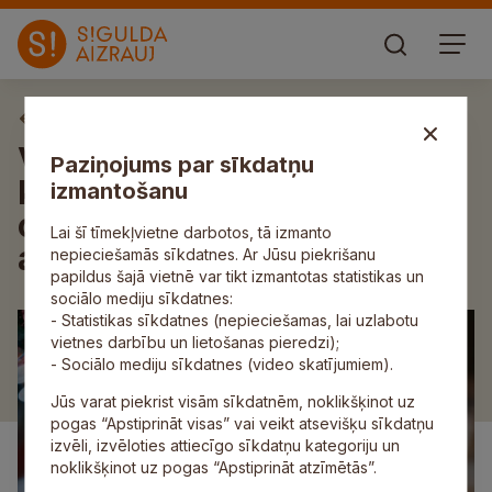
Aktuāli
Var pieteikt kandidātus
Paziņojums par sīkdatņu
konkursam “Gada balva
izmantošanu
cilvēku ar invaliditāti
Lai šī tīmekļvietne darbotos, tā izmanto
atbalstam”
nepieciešamās sīkdatnes. Ar Jūsu piekrišanu
papildus šajā vietnē var tikt izmantotas statistikas un
sociālo mediju sīkdatnes:
- Statistikas sīkdatnes (nepieciešamas, lai uzlabotu
vietnes darbību un lietošanas pieredzi);
- Sociālo mediju sīkdatnes (video skatījumiem).
Jūs varat piekrist visām sīkdatnēm, noklikšķinot uz
pogas “Apstiprināt visas” vai veikt atsevišķu sīkdatņu
izvēli, izvēloties attiecīgo sīkdatņu kategoriju un
noklikšķinot uz pogas “Apstiprināt atzīmētās”.