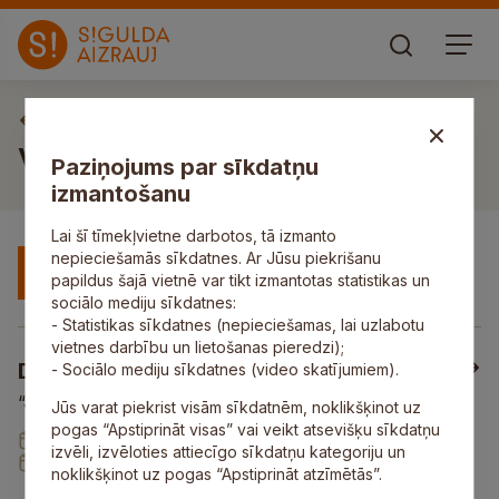
Sākums
Vakances
Paziņojums par sīkdatņu
izmantošanu
Lai šī tīmekļvietne darbotos, tā izmanto
nepieciešamās sīkdatnes. Ar Jūsu piekrišanu
80
rezultāti
Filtri
papildus šajā vietnē var tikt izmantotas statistikas un
sociālo mediju sīkdatnes:
- Statistikas sīkdatnes (nepieciešamas, lai uzlabotu
vietnes darbību un lietošanas pieredzi);
Darbs krāvējam/-ai
- Sociālo mediju sīkdatnes (video skatījumiem).
“JUMIS” Siguldas pilsētas SIA
Jūs varat piekrist visām sīkdatnēm, noklikšķinot uz
pogas “Apstiprināt visas” vai veikt atsevišķu sīkdatņu
Publicēts:
03.08.2026
izvēli, izvēloties attiecīgo sīkdatņu kategoriju un
Pieteikšanās līdz:
14.08.2026
noklikšķinot uz pogas “Apstiprināt atzīmētās”.