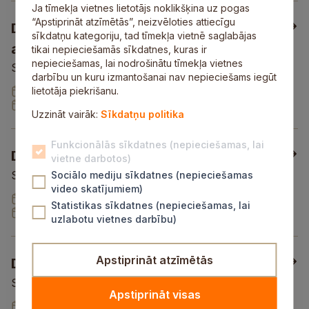
Ja tīmekļa vietnes lietotājs noklikšķina uz pogas
“Apstiprināt atzīmētās”, neizvēloties attiecīgu
Darbs direktora vietniekam/-cei
sīkdatņu kategoriju, tad tīmekļa vietnē saglabājas
audzināšanas un ārpusklases darbā
tikai nepieciešamās sīkdatnes, kuras ir
nepieciešamas, lai nodrošinātu tīmekļa vietnes
Siguldas Valsts ģimnāzija
darbību un kuru izmantošanai nav nepieciešams iegūt
Publicēts:
lietotāja piekrišanu.
03.08.2026
Pieteikšanās līdz:
17.08.2026
Uzzināt vairāk:
Sīkdatņu politika
Funkcionālās sīkdatnes (nepieciešamas, lai
Darbs latviešu valodas skolotājam/-ai
vietne darbotos)
Siguldas pilsētas vidusskola
Sociālo mediju sīkdatnes (nepieciešamas
video skatījumiem)
Publicēts:
31.07.2026
Statistikas sīkdatnes (nepieciešamas, lai
Pieteikšanās līdz:
21.08.2026
uzlabotu vietnes darbību)
Apstiprināt atzīmētās
Darbs angļu valodas skolotājam/-ai
Siguldas pilsētas vidusskola
Apstiprināt visas
Publicēts:
31.07.2026